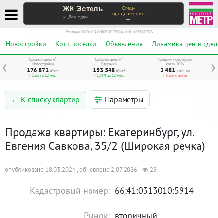
ЖК Эстель
Спец-
предложение
→
✓ Дом сдан
Реклама. ООО «СЗ ИНВЕСТСТРОЙ», ИНН 6678067973
Новостройки
Котт. посёлки
Объявления
Динамика цен и сдел
Средняя цена м²
Средняя цена м²
Продажи новостроек
Новостройки
Вторичка
Июль 2026
❮
❯
176 871
153 548
2 481
₽/м²
₽/м²
сделок
↑ 7,5% за 12 мес.
↑ 17,9% за 12 мес.
↓ 5,3% к июню
Параметры
← К списку квартир
Продажа квартиры: Екатеринбург, ул.
Евгения Савкова, 35/2 (Широкая речка)
опубликовано 18.03.2024 , обновлено 2.07.2026
28
Кадастровый номер:
66:41:0313010:5914
Рынок:
вторичный