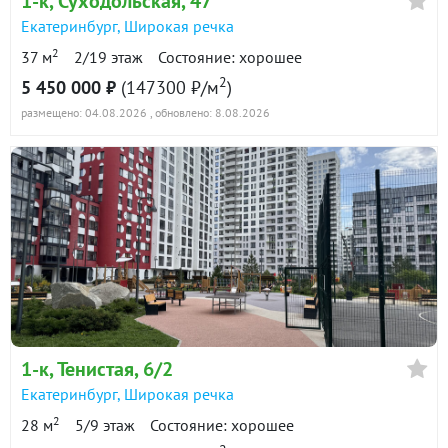
1-к
, Суходольская, 47
Екатеринбург
,
Широкая речка
2
37 м
2/19 этаж
Состояние: хорошее
2
5 450 000 ₽
(147300 ₽/м
)
размещено: 04.08.2026
, обновлено: 8.08.2026
1-к
, Тенистая, 6/2
Екатеринбург
,
Широкая речка
2
28 м
5/9 этаж
Состояние: хорошее