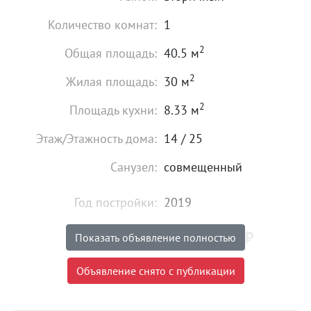
Количество комнат:
1
2
Общая площадь:
40.5 м
2
Жилая площадь:
30 м
2
Площадь кухни:
8.33 м
Этаж/Этажность дома:
14 / 25
Санузел:
совмещенный
Год постройки:
2019
5 300 000
₽
Цена:
Показать объявление полностью
Объявление снято с публикации
Объявление снято с публикации
Тип сделки:
«чистая» продажа