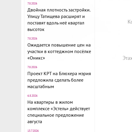
7.8.2026
Двойная плотность застройки.
Улицу Татищева расширят и
К
поставят вдоль неё квартал
высоток
7.8.2026
Ожидается повышение цен на
участки в коттеджном посёлке
Эта
«Оникс»
7.8.2026
Проект КРТ на Блюхера мэрия
предложила сделать более
масштабным
6.8.2026
На квартиры в жилом
комплексе «Эстель» действует
специальное предложение
августа
13.7.2026