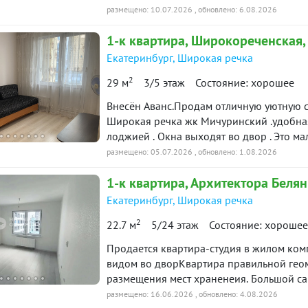
Квартира без обременений, без долгов, никто не прописан
размещено: 10.07.2026
, обновлено: 6.08.2026
10515
1-к
квартира
, Широкореченская,
Екатеринбург
,
Широкая речка
2
29 м
3/5 этаж
Состояние: хорошее
Внесён Аванс.Продам отличную уютную с
Широкая речка жк Мичуринский .удобная 
лоджией . Окна выходят во двор . Это ма
во дворе современная детская площадка
размещено: 05.07.2026
, обновлено: 1.08.2026
школы , дет сады , магазины , аптеки , 
1-к
квартира
, Архитектора Белян
доступности . Хорошие дружелюбные сосе
двор . Приглашаем желающих на просмот
Екатеринбург
,
Широкая речка
нашей базе: 10485
2
22.7 м
5/24 этаж
Состояние: хорошее
Продается квартира-студия в жилом ком
видом во дворКвартира правильной ге
размещения мест храненеия. Большой са
необходимое включая стиральную машинк
размещено: 16.06.2026
, обновлено: 4.08.2026