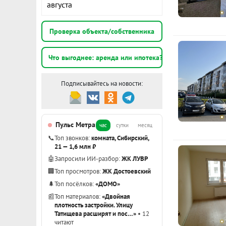
Квартира ид
августа
минимальные
К
Проверка объекта/собственника
ДВОР: хорош
парковочных
1
Что выгоднее: аренда или ипотека?
шаговой дост
э
школа 10 ми
Подписывайтесь на новости:
взрослый со
1
ID объекта в
э
Пульс Метра
Подробнее о
час
сутки
месяц
1
📞
Топ звонков:
комната, Сибирский,
э
21 — 1,6 млн ₽
🤖
Запросили ИИ-разбор:
ЖК ЛУВР
Показать вс
🏢
Топ просмотров:
ЖК Достоевский
🌲
Топ посёлков:
«ДОМО»
📰
Топ материалов:
«Двойная
плотность застройки. Улицу
Татищева расширят и пос…»
• 12
читают