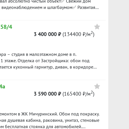
ивал абсолютно чистый объект✅ Свежий дом
с видеонаблюдением и шлагбаумом✅ Развитая
кола и садик — всё в пешей доступности
Цена
уютная атмосфера ждут своего владельца ☀️
 58/4
 любое время! ID объекта в нашей
3 450 000
2
3 400 000 ₽
(134400 ₽/м
)
163500 ₽/м²
4 299 000
ирa – студия в малоэтажном доме в п.
143300 ₽/м²
стается кухoнный гaрнитур, диван, в кopидоpe
 Закрытый двор, рядом лес, озеро с
3 599 000
овой доступности общественный транспорт,
153100 ₽/м²
44а
кие сады. Квартира с экономичными
батареи, счетчики на тепло, воду,
2
3 590 000 ₽
(165400 ₽/м
)
ет горизонтальной разводки отопления. Два
 без долгов, никто не прописан. Торг уместен.
емонтом в ЖК Мичуринский. Обои под покраску.
ая душевая кабина, раковина, унитаз, стеновые
м бесплатная стоянка для автомобилей.