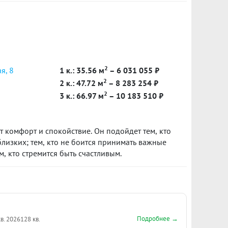
ный потолок, установлена дверь в санузел,
ся створками В шаговой доступности:-
теки- Школа №31- Остановки общественного
кетплейсов- До трамвайной остановки 15 минут
ринский капитал не использовался, документы
тр! ID объекта в нашей базе: 12776
2
я, 8
1 к.: 35.56 м
– 6 031 055 ₽
2
2 к.: 47.72 м
– 8 283 254 ₽
2
3 к.: 66.97 м
– 10 183 510 ₽
ит комфорт и спокойствие. Он подойдет тем, кто
близких; тем, кто не боится принимать важные
, кто стремится быть счастливым.
Подробнее →
кв. 2026
128 кв.