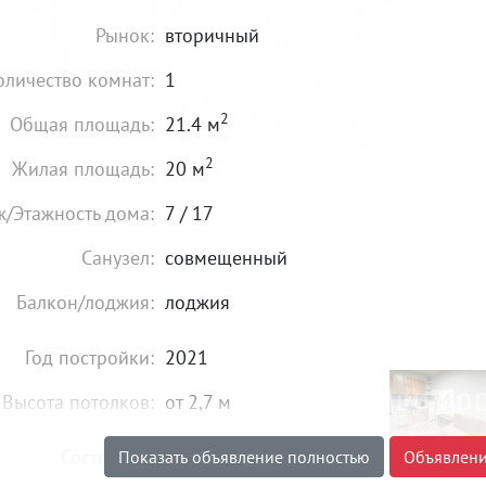
Рынок:
вторичный
оличество комнат:
1
2
Общая площадь:
21.4 м
2
Жилая площадь:
20 м
ж/Этажность дома:
7 / 17
Санузел:
совмещенный
Балкон/лоджия:
лоджия
Год постройки:
2021
Высота потолков:
от 2,7 м
Состояние:
хорошее
Показать объявление полностью
Объявлени