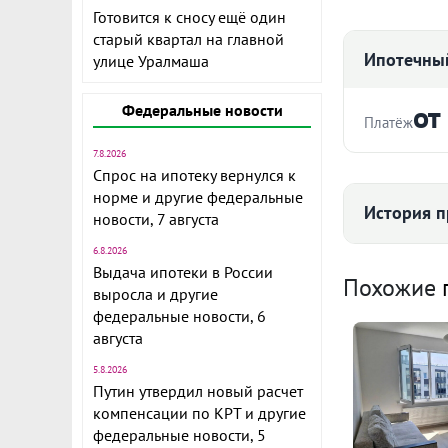
Готовится к сносу ещё один
старый квартал на главной
Ипотечный
улице Уралмаша
от
Федеральные новости
Платёж
7.8.2026
Стоимость ква
ПРОДАЕТСЯ: 
Спрос на ипотеку вернулся к
лоджия! Студ
норме и другие федеральные
История п
новости, 7 августа
Окна выходят
2021.
6.8.2026
Срок
Выдача ипотеки в России
Средняя цена
Похожие
Материал сте
выросла и другие
СТУДИЯ: хоро
федеральные новости, 6
полностью в 
августа
5.8.2026
Ежемесячны
Установлена
Путин утвердил новый расчет
122
собственника
Расчёт по анну
компенсации по КРТ и другие
вместительн
федеральные новости, 5
II п