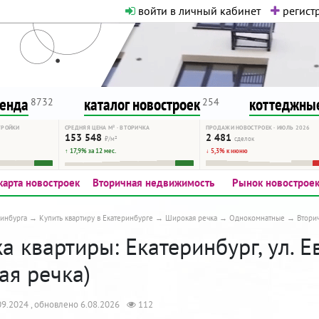
войти в личный кабинет
регистр
о нормальная. Никакого шок-конте
сурсу, как он помогает вам. Удач
ренда
каталог новостроек
коттеджные
8732
254
ТРОЙКИ
СРЕДНЯЯ ЦЕНА М² · ВТОРИЧКА
ПРОДАЖИ НОВОСТРОЕК · ИЮЛЬ 2026
153 548
2 481
₽/м²
сделок
↑ 17,9% за 12 мес.
↓ 5,3% к июню
карта новостроек
Вторичная недвижимость
Рынок новострое
инбурга
Купить квартиру в Екатеринбурге
Широкая речка
Однокомнатные
Втори
 квартиры: Екатеринбург, ул. Е
ая речка)
9.2024 , обновлено 6.08.2026
112