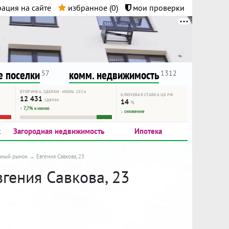
ация на сайте
избранное (
0
)
мои проверки
нта.
и!
 поселки
комм. недвижимость
57
1312
ВТОРИЧКА, СДЕЛКИ · ИЮЛЬ 2026
КЛЮЧЕВАЯ СТАВКА ЦБ РФ
12 431
сделок
14
%
↑ 7,7% к июню
↓ снижение
к
Загородная недвижимость
Ипотека
чный рынок
Евгения Савкова, 23
вгения Савкова, 23