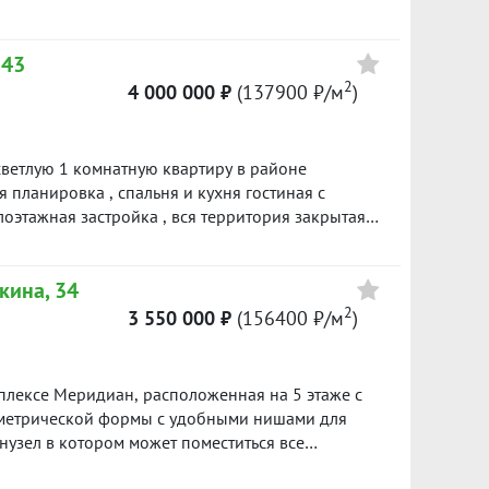
. ID объекта в нашей базе:
 43
2
4 000 000 ₽
(137900 ₽/м
)
ветлую 1 комнатную квартиру в районе
планировка , спальня и кухня гостиная с
лоэтажная застройка , вся территория закрытая ,
 , район с развитой инфраструктурой рядом
поликлиники, остановки транспорта в шаговой
кина, 34
ди , мало квартир на этаже , тихий зеленыы
р. Помощь в одобрении ипотеки. ID объекта в
2
3 550 000 ₽
(156400 ₽/м
)
плексе Меридиан, расположенная на 5 этаже с
ометрической формы с удобными нишами для
нузел в котором может поместиться все
у. Квартира с ремонтом, на полу ламинат,