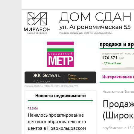
На Метре реклама - тольк
Помогайте независимому ре
продажа и а
СРЕДНЯЯ ЦЕНА М² · НОВОС
176 871
₽/м²
↑ 7,5% за 12 мес.
ЖК Эстель
Спец-
Интерактивная 
предложение
✓ Дом сдан
→
Реклама. ООО «СЗ ИНВЕСТСТРОЙ», ИНН 6678067973
Недвижимость Екатер
Новости недвижимости
Продажа
7.8.2026
(Широк
Началось проектирование
детского образовательного
центра в Новокольцовском
опубликовано 15.0