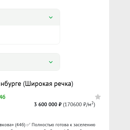
%
инбурге
(
Широкая речка
)
%
44б
158 328 ₽/м²
2
3 600 000 ₽
(170600 ₽/м
)
Сумма кредита 2 240 000 ₽
банке.
вкова» (44б) ✅ Полностью готова к заселению
25
II пол. 2025