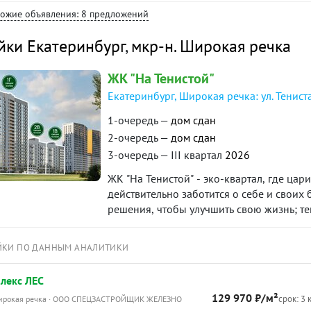
стены в обоях под покраску, оштукатурен
хожие объявления: 8 предложений
пластиковое окно с двумя открывающими
Супермаркеты и гипермаркет Лента- Ап
йки Екатеринбург
,
мкр-н. Широкая речка
транспорта- Пункты выдачи заказов мар
пешкомКвартира без обременений, мате
ЖК "На Тенистой"
готовы к сделкеЗаписывайтесь на просмо
Екатеринбург, Широкая речка: ул. Тениста
1-очередь —
дом сдан
2-очередь —
дом сдан
3-очередь — III квартал
2026
ЖК "На Тенистой" - эко-квартал, где цар
действительно заботится о себе и своих 
решения, чтобы улучшить свою жизнь; тем
ЙКИ ПО ДАННЫМ АНАЛИТИКИ
лекс ЛЕС
129 970 ₽/м²
срок: 3 
Широкая речка · ООО СПЕЦЗАСТРОЙЩИК ЖЕЛЕЗНО