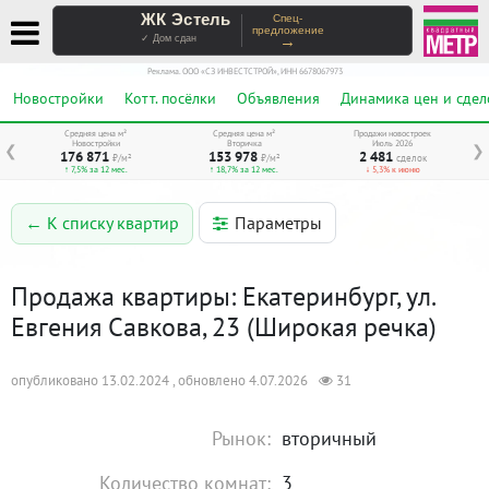
ЖК Эстель
Спец-
предложение
→
✓ Дом сдан
Реклама. ООО «СЗ ИНВЕСТСТРОЙ», ИНН 6678067973
Новостройки
Котт. посёлки
Объявления
Динамика цен и сдел
Средняя цена м²
Средняя цена м²
Продажи новостроек
Новостройки
Вторичка
Июль 2026
❮
❯
176 871
153 978
2 481
₽/м²
₽/м²
сделок
↑ 7,5% за 12 мес.
↑ 18,7% за 12 мес.
↓ 5,3% к июню
Параметры
← К списку квартир
Продажа квартиры: Екатеринбург, ул.
Евгения Савкова, 23 (Широкая речка)
опубликовано 13.02.2024 , обновлено 4.07.2026
31
Рынок:
вторичный
Количество комнат:
3