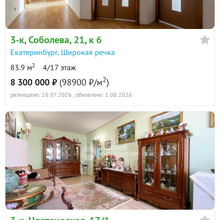
в продаже
153100 ₽/м²
Показать всю историю: 30 предложений →
3-к
, Соболева, 21, к 6
Екатеринбург
,
Широкая речка
2
83.9 м
4/17 этаж
2
8 300 000 ₽
(98900 ₽/м
)
размещено: 28.07.2026
, обновлено: 1.08.2026