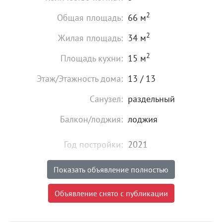
2
Общая площадь:
66 м
2
Жилая площадь:
34 м
2
Площадь кухни:
15 м
Этаж/Этажность дома:
13 / 13
Санузел:
раздельный
Балкон/лоджия:
лоджия
Год постройки:
2021
Высота потолков:
от 2,6 м
Показать объявление полностью
Состояние:
идеальное
Объявление снято с публикации
Мебель:
есть