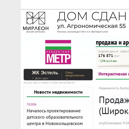
На Метре реклама - тольк
Помогайте независимому ре
продажа и а
СРЕДНЯЯ ЦЕНА М² · НОВОС
176 871
₽/м²
↑ 7,5% за 12 мес.
ЖК Эстель
Спец-
Интерактивная 
предложение
✓ Дом сдан
→
Реклама. ООО «СЗ ИНВЕСТСТРОЙ», ИНН 6678067973
Недвижимость Екатер
Новости недвижимости
Продажа
7.8.2026
(Широк
Началось проектирование
детского образовательного
центра в Новокольцовском
опубликовано 9.04