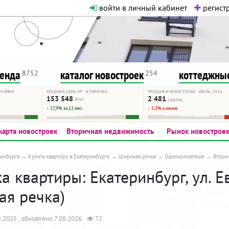
войти в личный кабинет
регистр
о нормальная. Никакого шок-конте
сурсу, как он помогает вам. Удач
ренда
каталог новостроек
коттеджные
8752
254
ТРОЙКИ
СРЕДНЯЯ ЦЕНА М² · ВТОРИЧКА
ПРОДАЖИ НОВОСТРОЕК · ИЮЛЬ 2026
153 548
2 481
₽/м²
сделок
↑ 17,9% за 12 мес.
↓ 5,3% к июню
карта новостроек
Вторичная недвижимость
Рынок новострое
инбурга
Купить квартиру в Екатеринбурге
Широкая речка
Однокомнатные
Втори
 квартиры: Екатеринбург, ул. Е
ая речка)
.2025 , обновлено 7.08.2026
72