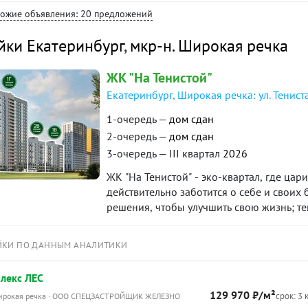
один собственник, никто не прописан! 
хожие объявления: 20 предложений
и дома. Жду на просмотр по договоренн
собственности» по данному объекту в по
йки Екатеринбург
,
мкр-н. Широкая речка
ЖК "На Тенистой"
Екатеринбург, Широкая речка: ул. Тениста
1-очередь —
дом сдан
2-очередь —
дом сдан
3-очередь — III квартал
2026
ЖК "На Тенистой" - эко-квартал, где цар
действительно заботится о себе и своих 
решения, чтобы улучшить свою жизнь; тем
ЙКИ ПО ДАННЫМ АНАЛИТИКИ
лекс ЛЕС
129 970 ₽/м²
срок: 3 
Широкая речка · ООО СПЕЦЗАСТРОЙЩИК ЖЕЛЕЗНО