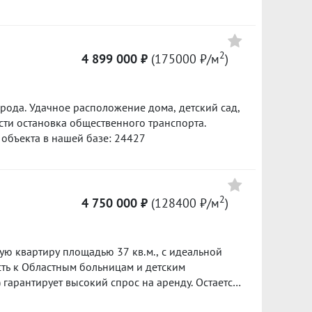
ухня соберет всю семью вместе! В квартире
я мебель передается новому хозяину. Ждем вас
 «Защита собственности» по данному объекту в
2
4 899 000 ₽
(175000 ₽/м
)
рода. Удачное расположение дома, детский сад,
сти остановка общественного транспорта.
 объекта в нашей базе: 24427
2
4 750 000 ₽
(128400 ₽/м
)
ю квартиру площадью 37 кв.м., с идеальной
сть к Областным больницам и детским
гарантирует высокий спрос на аренду. Остается
а в гостиной, шкаф в прихожей. Чистая продажа,