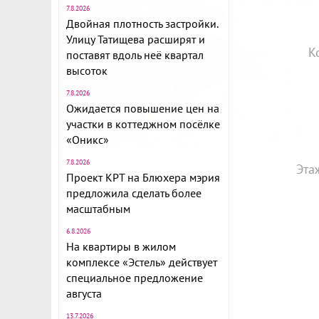
7.8.2026
Двойная плотность застройки.
Улицу Татищева расширят и
К
поставят вдоль неё квартал
высоток
7.8.2026
Ожидается повышение цен на
участки в коттеджном посёлке
«Оникс»
7.8.2026
Эта
Проект КРТ на Блюхера мэрия
предложила сделать более
масштабным
6.8.2026
На квартиры в жилом
комплексе «Эстель» действует
специальное предложение
августа
13.7.2026