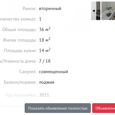
Рынок:
вторичный
оличество комнат:
1
2
Общая площадь:
36 м
2
Жилая площадь:
18 м
2
Площадь кухни:
14 м
ж/Этажность дома:
7 / 18
Санузел:
совмещенный
Балкон/лоджия:
лоджия
Год постройки:
2021
Высота потолков:
от 2,8 м
Показать объявление полностью
Объявлени