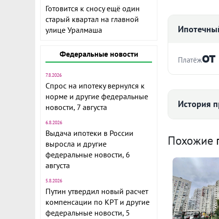
Готовится к сносу ещё один
старый квартал на главной
Ипотечный
улице Уралмаша
от
Федеральные новости
Платёж
7.8.2026
Стоимость ква
Спрос на ипотеку вернулся к
норме и другие федеральные
История п
Продам кварт
новости, 7 августа
Академическ
6.8.2026
Срок
кв. м. Кварти
Выдача ипотеки в России
Средняя цена
Похожие
застройщика
выросла и другие
Большая свет
федеральные новости, 6
квартире ник
августа
5.8.2026
Ежемесячны
Хорошая дет
Путин утвердил новый расчет
122
платежи
Расчёт по анну
компенсации по КРТ и другие
Удобное рас
федеральные новости, 5
II п