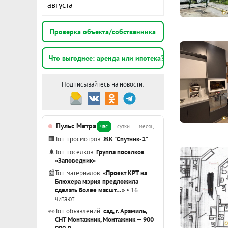
бассейном), 
августа
др. Совреме
К
все необход
Проверка объекта/собственника
шаговой дос
1
комнату с до
Что выгоднее: аренда или ипотека?
э
ID объекта в
Подписывайтесь на новости:
1
Подробнее о
э
Пульс Метра
час
сутки
месяц
1
🏢
Топ просмотров:
ЖК "Спутник-1"
э
🌲
Топ посёлков:
Группа поселков
«Заповедник»
Показать вс
📰
Топ материалов:
«Проект КРТ на
Блюхера мэрия предложила
сделать более масшт…»
• 16
читают
👀
Топ объявлений:
сад, г. Арамиль,
СНТ Монтажник, Монтажник — 900