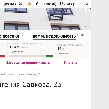
ация на сайте
избранное (
0
)
мои проверки
нта.
и!
 поселки
комм. недвижимость
57
1310
ВТОРИЧКА, СДЕЛКИ · ИЮЛЬ 2026
КЛЮЧЕВАЯ СТАВКА ЦБ РФ
12 431
сделок
14
%
↑ 7,7% к июню
↓ снижение
к
Загородная недвижимость
Ипотека
чный рынок
Евгения Савкова, 23
вгения Савкова, 23