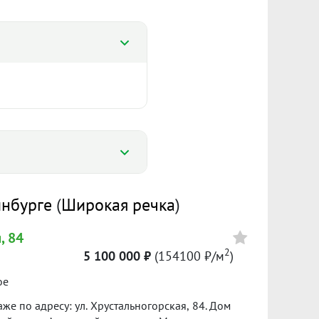
%
инбурге
(
Широкая речка
)
%
, 84
4
158 328 ₽/м²
2
5 100 000 ₽
(154100 ₽/м
)
Сумма кредита 3 079 300 ₽
ое
банке.
же по адресу: ул. Хрустальногорская, 84. Дом
25
II пол. 2025