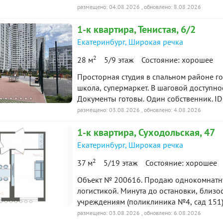
шаговой доступности. Удобная планировка - просторная комната со своей кладовкой
размещено: 04.08.2026
, обновлено: 8.08.2026
для размещения вещей и вместительная к
1-к
квартира
, Тенистая, 6/2
выполнен качественный ремонт, почти вс
на просмотр! ***Гарантийный сертификат
Екатеринбург
,
Широкая речка
подарок***
2
28 м
5/9 этаж
Состояние: хорошее
Просторная студия в спальном районе го
школа, супермаркет. В шаговой доступно
Документы готовы. Один собственник. ID
размещено: 03.08.2026
, обновлено: 4.08.2026
1-к
квартира
, Суходольская, 47
Екатеринбург
,
Широкая речка
2
37 м
5/19 этаж
Состояние: хорошее
Объект № 200616. Продаю однокомнатну
логистикой. Минута до остановки, близо
учреждениям (поликлиника №4, сад 151) 
новая кухня, стол, кресло, диван, стенк
размещено: 03.08.2026
, обновлено: 6.08.2026