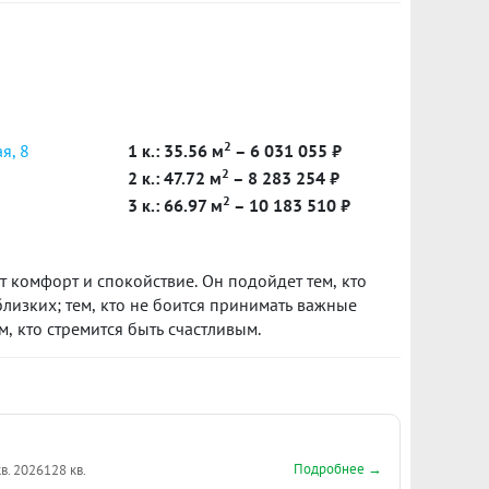
Пишите или звоните скину видеообзор квартиры
ости! ***Гарантийный сертификат «Защита
дарок***
2
я, 8
1 к.: 35.56 м
– 6 031 055 ₽
2
2 к.: 47.72 м
– 8 283 254 ₽
2
3 к.: 66.97 м
– 10 183 510 ₽
ит комфорт и спокойствие. Он подойдет тем, кто
близких; тем, кто не боится принимать важные
, кто стремится быть счастливым.
Подробнее →
кв. 2026
128 кв.