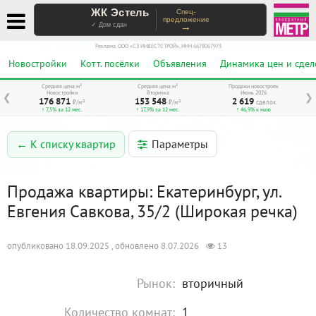
ЖК Эстель
Спец-
предложение
→
✓ Дом сдан
Реклама. ООО «СЗ ИНВЕСТСТРОЙ», ИНН 6678067973
Новостройки
Котт. посёлки
Объявления
Динамика цен и сдел
Средняя цена м²
Средняя цена м²
Продажи новостроек
Новостройки
Вторичка
Июнь 2026
❮
❯
176 871
153 548
2 619
₽/м²
₽/м²
сделок
↑ 7,5% за 12 мес.
↑ 17,9% за 12 мес.
↑ 46,9% к маю
Параметры
← К списку квартир
Продажа квартиры: Екатеринбург, ул.
Евгения Савкова, 35/2 (Широкая речка)
опубликовано 18.09.2025 , обновлено 8.07.2026
13
Рынок:
вторичный
Количество комнат:
1