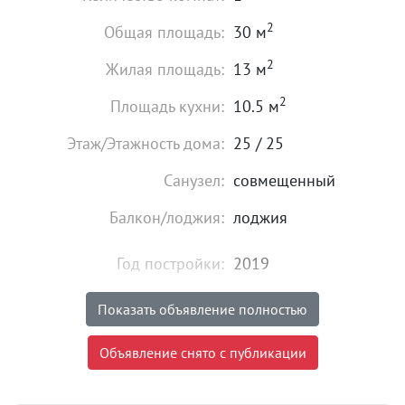
2
Общая площадь:
30 м
2
Жилая площадь:
13 м
2
Площадь кухни:
10.5 м
Этаж/Этажность дома:
25 / 25
Санузел:
совмещенный
Балкон/лоджия:
лоджия
Год постройки:
2019
Высота потолков:
от 2,7 м
Показать объявление полностью
Состояние:
хорошее
Объявление снято с публикации
Мебель:
есть