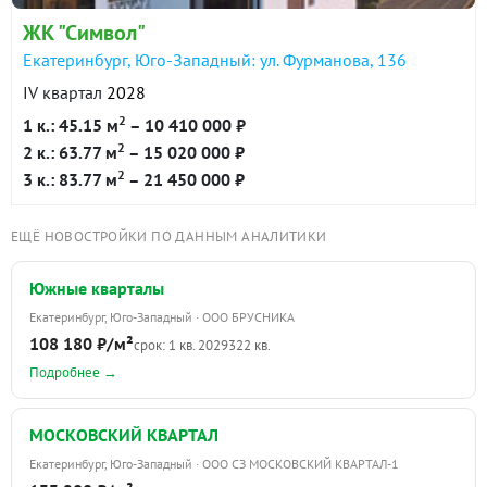
звукоизоляцию и приватность жильцам квартиры.
9 322 666
90 дн.
ЖК "Символ"
Окна пластиковые с пятикамерным ПВХ профилем.
в продаже
181700 ₽/м²
Екатеринбург, Юго-Западный: ул. Фурманова, 136
В квартирах выполнена отделка White box. Стены
IV квартал
2028
Показать всю историю: 30 предложений →
выровнены и отштукатурены, на полу -
2
1 к.: 45.15 м
– 10 410 000 ₽
теплозвукоизоляционная прокладка и цементная
2
2 к.: 63.77 м
– 15 020 000 ₽
стяжка.
2
3 к.: 83.77 м
– 21 450 000 ₽
В ванных комнатах на полу цементная стяжка и
ЕЩЁ НОВОСТРОЙКИ ПО ДАННЫМ АНАЛИТИКИ
гидроизоляция с заведением на вертикальные
плоскости не менее 300 мм. Проведена разводка
Южные кварталы
электрики и сантехники, датчики пожарной
Екатеринбург, Юго-Западный · ООО БРУСНИКА
сигнализация. Телевидение, интернет, телефония
108 180 ₽/м²
срок: 1 кв. 2029
322 кв.
заведены до щитка на этаже с возможностью
Подробнее →
быстрого подключения.
МОСКОВСКИЙ КВАРТАЛ
Екатеринбург, Юго-Западный · ООО СЗ МОСКОВСКИЙ КВАРТАЛ-1