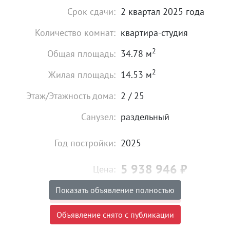
Срок сдачи:
2 квартал 2025 года
Количество комнат:
квартира-студия
2
Общая площадь:
34.78 м
2
Жилая площадь:
14.53 м
Этаж/Этажность дома:
2 / 25
Санузел:
раздельный
Год постройки:
2025
5 938 946
₽
Цена:
Показать объявление полностью
Объявление снято с публикации
Объявление снято с публикации
Тип сделки:
«чистая» продажа