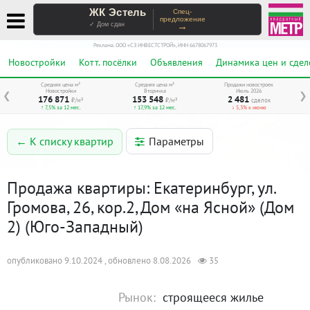
ЖК Эстель
Спец-
предложение
→
✓ Дом сдан
Реклама. ООО «СЗ ИНВЕСТСТРОЙ», ИНН 6678067973
Новостройки
Котт. посёлки
Объявления
Динамика цен и сдел
Средняя цена м²
Средняя цена м²
Продажи новостроек
Новостройки
Вторичка
Июль 2026
❮
❯
176 871
153 548
2 481
₽/м²
₽/м²
сделок
↑ 7,5% за 12 мес.
↑ 17,9% за 12 мес.
↓ 5,3% к июню
Параметры
← К списку квартир
Продажа квартиры: Екатеринбург, ул.
Громова, 26, кор.2, Дом «на Ясной» (Дом
2) (Юго-Западный)
опубликовано 9.10.2024 , обновлено 8.08.2026
35
Рынок:
строящееся жилье