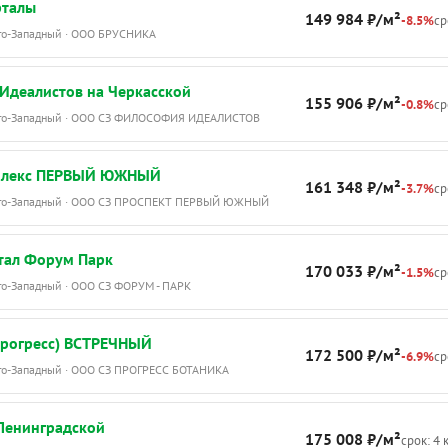
рталы
плексах. Взрослым понравится отдыхать
149 984 ₽/м²
-8.5%
ср
 креслах в тени навеса или просто
Юго-Западный · ООО БРУСНИКА
я по территории, где каждый уголок
н для комфортного времяпровождения.
Идеалистов на Черкасской
155 906 ₽/м²
-0.8%
ср
Юго-Западный · ООО СЗ ФИЛОСОФИЯ ИДЕАЛИСТОВ
а Ясной – во II квартале 2025 года.
плекс ПЕРВЫЙ ЮЖНЫЙ
 Дом «на Ясной»
161 348 ₽/м²
-3.7%
ср
Юго-Западный · ООО СЗ ПРОСПЕКТ ПЕРВЫЙ ЮЖНЫЙ
тал Форум Парк
170 033 ₽/м²
-1.5%
ср
го-Западный · ООО СЗ ФОРУМ - ПАРК
рогресс) ВСТРЕЧНЫЙ
172 500 ₽/м²
-6.9%
ср
Юго-Западный · ООО СЗ ПРОГРЕСС БОТАНИКА
Ленинградской
175 008 ₽/м²
срок: 4 