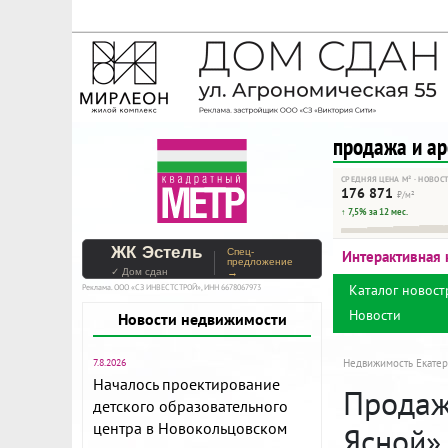
На Метре реклама - тольк
Помогайте независимому ре
продажа и а
СРЕДНЯЯ ЦЕНА М² · НОВОС
176 871
₽/м²
↑ 7,5% за 12 мес.
ЖК Эстель
Спец-
Интерактивная 
предложение
✓ Дом сдан
→
Каталог новост
Реклама. ООО «СЗ ИНВЕСТСТРОЙ», ИНН 6678067973
Новости
Новости недвижимости
7.8.2026
Недвижимость Екатер
Началось проектирование
Продажа
детского образовательного
центра в Новокольцовском
Ясной»