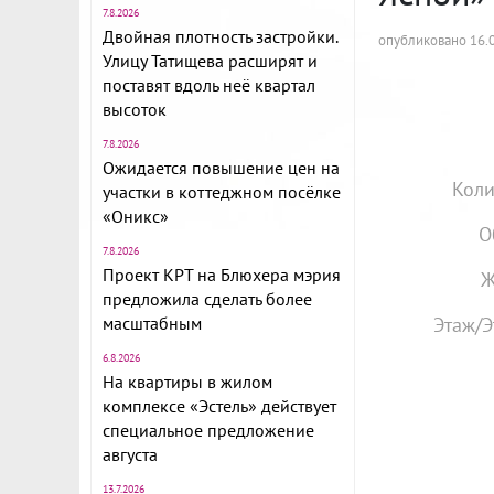
7.8.2026
Двойная плотность застройки.
опубликовано 16.0
Улицу Татищева расширят и
поставят вдоль неё квартал
высоток
7.8.2026
Ожидается повышение цен на
Коли
участки в коттеджном посёлке
«Оникс»
О
7.8.2026
Проект КРТ на Блюхера мэрия
Ж
предложила сделать более
масштабным
Этаж/Э
6.8.2026
На квартиры в жилом
комплексе «Эстель» действует
специальное предложение
августа
13.7.2026