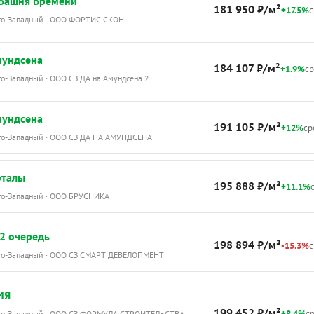
Башня Времени
181 950 ₽/м²
+17.5%
с
Юго-Западный · ООО ФОРТИС-СКОН
мундсена
184 107 ₽/м²
+1.9%
ср
го-Западный · ООО СЗ ДА на Амундсена 2
мундсена
191 105 ₽/м²
+12%
ср
Юго-Западный · ООО СЗ ДА НА АМУНДСЕНА
рталы
195 888 ₽/м²
+11.1%
с
Юго-Западный · ООО БРУСНИКА
2 очередь
198 894 ₽/м²
-15.3%
с
Юго-Западный · ООО СЗ СМАРТ ДЕВЕЛОПМЕНТ
ИЯ
199 452 ₽/м²
+8.4%
ср
Юго-Западный · ООО СЗ ФОРМУЛА СТРОИТЕЛЬСТВА