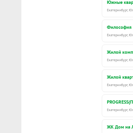
Южные ква
игровых ком
на подвесных
Екатеринбург, 
прогуливатьс
благоустрое
Философия 
Екатеринбург, 
Сдача дома н
Жилой ком
Подробнее о
Екатеринбург, 
Жилой квар
Екатеринбург, Ю
PROGRESS(П
Екатеринбург, 
ЖК Дом на 