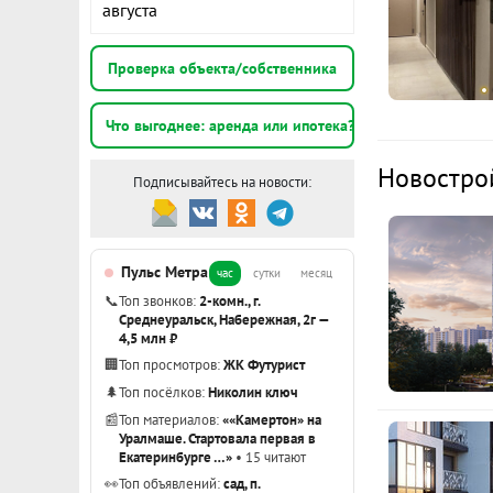
августа
164
проводить у
Расчёт по анну
стеклопакет
II п
Проверка объекта/собственника
тепло зимой 
Дополнитель
К
Что выгоднее: аренда или ипотека?
панельные р
1
Новостро
При желании 
Подписывайтесь на новости:
э
застройщика
В холлах – 
2
Пульс Метра
час
сутки
месяц
житель еще п
э
📞
Топ звонков:
2-комн., г.
дома. Есть 
Среднеуральск, Набережная, 2г —
лапомойка и
4,5 млн ₽
1
сезонных ве
🏢
Топ просмотров:
ЖК Футурист
э
🌲
Топ посёлков:
Николин ключ
В соседнем д
📰
Топ материалов:
««Камертон» на
родители мог
Показать вс
Уралмаше. Стартовала первая в
Екатеринбурге …»
• 15 читают
лишние полча
👀
Топ объявлений:
сад, п.
гимназий, л