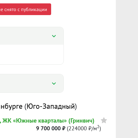
е снято с публикации
%
инбурге
(
Юго-Западный
)
%
8, ЖК «Южные кварталы» (Гринвич)
189 308 ₽/м²
2
9 700 000 ₽
(224000 ₽/м
)
Сумма кредита 6 147 498 ₽