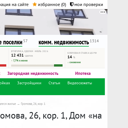
ация на сайте
избранное (
0
)
мои проверки
нта.
и!
 поселки
комм. недвижимость
57
1314
ВТОРИЧКА, СДЕЛКИ · ИЮЛЬ 2026
КЛЮЧЕВАЯ СТАВКА ЦБ РФ
12 431
сделок
14
%
↑ 7,7% к июню
↓ снижение
к
Загородная недвижимость
Ипотека
ойках
Застройщики
Статьи
Видеосюжеты
щееся жилье
Громова, 26, кор. 1
омова, 26, кор. 1, Дом «на