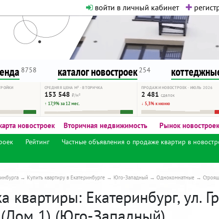
войти в личный кабинет
регистр
о нормальная. Никакого шок-конте
сурсу, как он помогает вам. Удач
ренда
каталог новостроек
коттеджные
8758
254
ТРОЙКИ
СРЕДНЯЯ ЦЕНА М² · ВТОРИЧКА
ПРОДАЖИ НОВОСТРОЕК · ИЮЛЬ 2026
153 548
2 481
₽/м²
сделок
↑ 17,9% за 12 мес.
↓ 5,3% к июню
карта новостроек
Вторичная недвижимость
Рынок новострое
роек
Рейтинг
Частные объявления о продаже квартир в новостр
инбурга
Купить квартиру в Екатеринбурге
Юго-Западный
Однокомнатные
Строя
 квартиры: Екатеринбург, ул. Гр
 (Дом 1) (Юго-Западный)