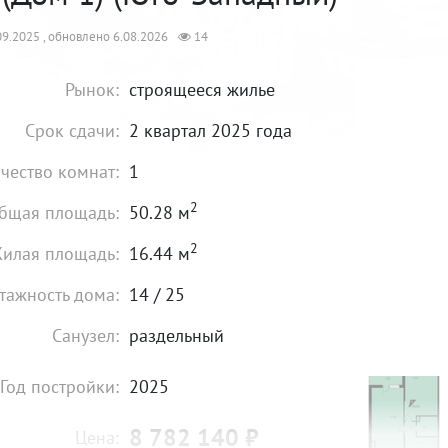
9.2025 , обновлено 6.08.2026
14
Рынок:
строящееся жилье
Срок сдачи:
2 квартал 2025 года
чество комнат:
1
2
бщая площадь:
50.28 м
2
илая площадь:
16.44 м
тажность дома:
14 / 25
Санузел:
раздельный
Год постройки:
2025
8 782 140
₽
Цена: