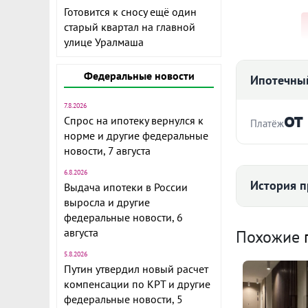
Готовится к сносу ещё один
старый квартал на главной
улице Уралмаша
Федеральные новости
Ипотечный
Дом на Ясно
7.8.2026
комплекс из 
от
Спрос на ипотеку вернулся к
Платёж
Шаумяна в Е
норме и другие федеральные
близость к ц
новости, 7 августа
Стоимость ква
ближайший п
6.8.2026
через дорогу
История п
Выдача ипотеки в России
выросла и другие
В доме предс
федеральные новости, 6
Срок
планировки п
Средняя цена
августа
Похожие
отделкой «по
5.8.2026
полу стяжка
Путин утвердил новый расчет
компенсации по КРТ и другие
Выводы для 
Ежемесячны
федеральные новости, 5
стене, чтобы