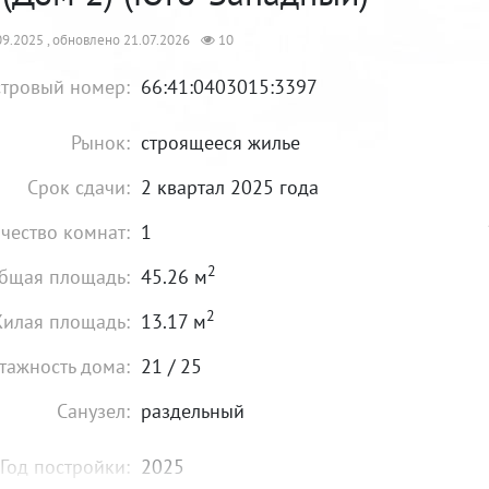
9.2025 , обновлено 21.07.2026
10
тровый номер:
66:41:0403015:3397
Рынок:
строящееся жилье
Срок сдачи:
2 квартал 2025 года
чество комнат:
1
2
бщая площадь:
45.26 м
2
илая площадь:
13.17 м
тажность дома:
21 / 25
Санузел:
раздельный
Год постройки:
2025