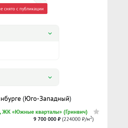
е снято с публикации
%
инбурге
(
Юго-Западный
)
%
8, ЖК «Южные кварталы» (Гринвич)
189 308 ₽/м²
2
9 700 000 ₽
(224000 ₽/м
)
Сумма кредита 5 868 569 ₽