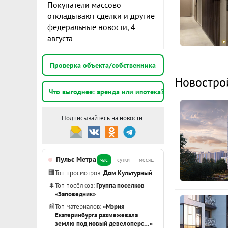
Покупатели массово
Выводы для 
164
Расчёт по анну
откладывают сделки и другие
стене, чтобы
II п
федеральные новости, 4
проводить у
августа
стеклопакет
К
тепло зимой 
Проверка объекта/собственника
Дополнитель
1
Новостро
панельные р
э
Что выгоднее: аренда или ипотека?
При желании 
застройщика
Подписывайтесь на новости:
2
э
В холлах – 
житель еще п
Пульс Метра
1
час
сутки
месяц
дома. Есть 
э
🏢
Топ просмотров:
Дом Культурный
лапомойка и
🌲
Топ посёлков:
Группа поселков
сезонных ве
«Заповедник»
Показать вс
📰
Топ материалов:
«Мэрия
В соседнем д
Екатеринбурга размежевала
родители мог
землю под новый девелоперс…»