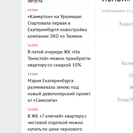
августа
6.8.2026
опубликовано 15.0
«Камертон» на Уралмаше.
Стартовала первая в
Кадас
Екатеринбурге новостройка
компании ЭХО из Тюмени
5.8.2026
В пятой очереди ЖК «На
Тенистой» можно приобрести
Коли
квартиру со скидкой 10%
О
5.8.2026
Мэрия Екатеринбурга
размежевала землю под
Ж
новый девелоперский проект
Этаж/Э
от «Самолета»
5.8.2026
В ЖК «7 ключей» квартиру с
чистовой отделкой можно
купить по цене чернового