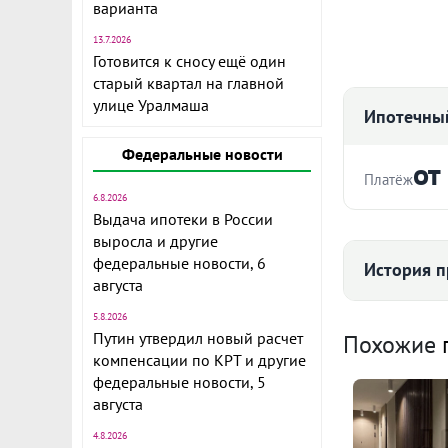
варианта
13.7.2026
Готовится к сносу ещё один
старый квартал на главной
улице Уралмаша
Ипотечный
Федеральные новости
от
Дом на Ясно
Платёж
6.8.2026
комплекс из 
Выдача ипотеки в России
Стоимость ква
Шаумяна в Е
выросла и другие
близость к ц
федеральные новости, 6
История п
ближайший п
августа
через дорогу
Срок
5.8.2026
Средняя цена
Путин утвердил новый расчет
Похожие
В доме предс
компенсации по КРТ и другие
планировки п
федеральные новости, 5
отделкой «по
августа
полу стяжка
Ежемесячны
4.8.2026