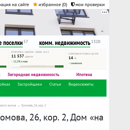
ация на сайте
избранное (
0
)
мои проверки
нта.
и!
 поселки
комм. недвижимость
57
1320
ВТОРИЧКА, СДЕЛКИ · ИЮНЬ 2026
КЛЮЧЕВАЯ СТАВКА ЦБ РФ
11 537
сделок
14
%
↑ 12,1% к маю
↓ снижение
к
Загородная недвижимость
Ипотека
ойках
Застройщики
Статьи
Видеосюжеты
щееся жилье
Громова, 26, кор. 2
омова, 26, кор. 2, Дом «на