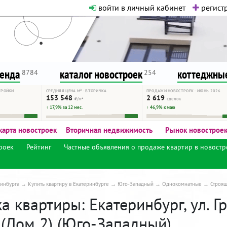
войти в личный кабинет
регистр
о нормальная. Никакого шок-конте
сурсу, как он помогает вам. Удач
ренда
каталог новостроек
коттеджные
8784
254
ТРОЙКИ
СРЕДНЯЯ ЦЕНА М² · ВТОРИЧКА
ПРОДАЖИ НОВОСТРОЕК · ИЮНЬ 2026
153 548
2 619
₽/м²
сделок
↑ 17,9% за 12 мес.
↑ 46,9% к маю
карта новостроек
Вторичная недвижимость
Рынок новострое
роек
Рейтинг
Частные объявления о продаже квартир в новостр
инбурга
Купить квартиру в Екатеринбурге
Юго-Западный
Однокомнатные
Строя
 квартиры: Екатеринбург, ул. Гр
 (Дом 2) (Юго-Западный)