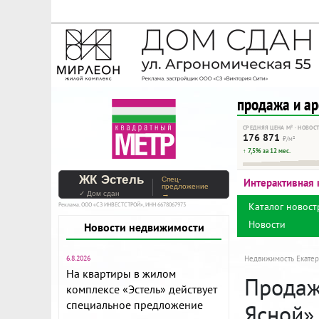
На Метре реклама - тольк
Помогайте независимому ре
продажа и а
СРЕДНЯЯ ЦЕНА М² · НОВОС
176 871
₽/м²
↑ 7,5% за 12 мес.
ЖК Эстель
Спец-
Интерактивная 
предложение
✓ Дом сдан
→
Каталог новост
Реклама. ООО «СЗ ИНВЕСТСТРОЙ», ИНН 6678067973
Новости
Новости недвижимости
6.8.2026
Недвижимость Екатер
На квартиры в жилом
Продажа
комплексе «Эстель» действует
специальное предложение
Ясной»