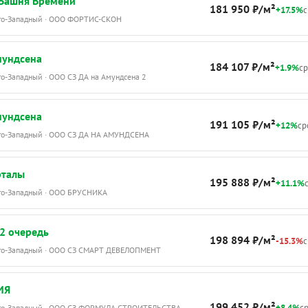
Башня Времени
181 950 ₽/м²
+17.5%
с
Юго-Западный · ООО ФОРТИС-СКОН
мундсена
184 107 ₽/м²
+1.9%
ср
го-Западный · ООО СЗ ДА на Амундсена 2
мундсена
191 105 ₽/м²
+12%
ср
Юго-Западный · ООО СЗ ДА НА АМУНДСЕНА
рталы
195 888 ₽/м²
+11.1%
с
Юго-Западный · ООО БРУСНИКА
2 очередь
198 894 ₽/м²
-15.3%
с
Юго-Западный · ООО СЗ СМАРТ ДЕВЕЛОПМЕНТ
ИЯ
199 452 ₽/м²
+8.4%
ср
Юго-Западный · ООО СЗ ФОРМУЛА СТРОИТЕЛЬСТВА