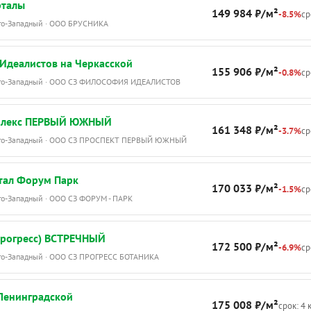
ороде. Дети постарше – каждый день
рталы
149 984 ₽/м²
-8.5%
ср
 новые развлечения на многочисленных
Юго-Западный · ООО БРУСНИКА
плексах. Взрослым понравится отдыхать
 креслах в тени навеса или просто
Идеалистов на Черкасской
я по территории, где каждый уголок
155 906 ₽/м²
-0.8%
ср
Юго-Западный · ООО СЗ ФИЛОСОФИЯ ИДЕАЛИСТОВ
н для комфортного времяпровождения.
а Ясной – во II квартале 2025 года.
плекс ПЕРВЫЙ ЮЖНЫЙ
161 348 ₽/м²
-3.7%
ср
Юго-Западный · ООО СЗ ПРОСПЕКТ ПЕРВЫЙ ЮЖНЫЙ
 Дом «на Ясной»
тал Форум Парк
170 033 ₽/м²
-1.5%
ср
го-Западный · ООО СЗ ФОРУМ - ПАРК
рогресс) ВСТРЕЧНЫЙ
172 500 ₽/м²
-6.9%
ср
Юго-Западный · ООО СЗ ПРОГРЕСС БОТАНИКА
Ленинградской
175 008 ₽/м²
срок: 4 