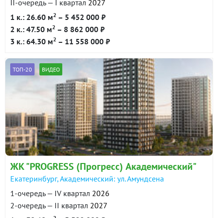
II-очередь — I квартал
2027
2
1 к.: 26.60 м
– 5 452 000 ₽
2
2 к.: 47.50 м
– 8 862 000 ₽
2
3 к.: 64.30 м
– 11 558 000 ₽
ТОП-20
ВИДЕО
ЖК "PROGRESS (Прогресс) Академический"
Екатеринбург, Академический: ул. Амундсена
1-очередь — IV квартал
2026
2-очередь — II квартал
2027
2