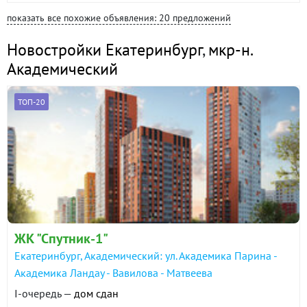
показать все похожие объявления: 20 предложений
Новостройки Екатеринбург
,
мкр-н.
Академический
ТОП-20
ЖК "Спутник-1"
Екатеринбург, Академический: ул. Академика Парина -
Академика Ландау - Вавилова - Матвеева
I-очередь —
дом сдан