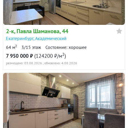
5 150 000
90 дн.
в продаже
135300 ₽/м²
Показать всю историю: 25 предложений →
2-к
, Павла Шаманова, 44
Екатеринбург
,
Академический
2
64 м
3/15 этаж
Состояние: хорошее
2
7 950 000 ₽
(124200 ₽/м
)
размещено: 03.08.2026
, обновлено: 4.08.2026