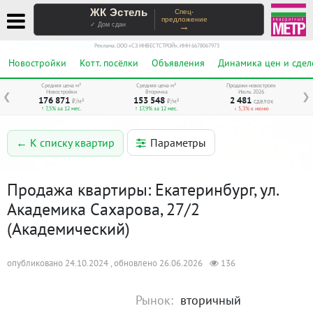
ЖК Эстель
Спец-
предложение
→
✓ Дом сдан
Реклама. ООО «СЗ ИНВЕСТСТРОЙ», ИНН 6678067973
Новостройки
Котт. посёлки
Объявления
Динамика цен и сдел
Средняя цена м²
Средняя цена м²
Продажи новостроек
Новостройки
Вторичка
Июль 2026
❮
❯
176 871
153 548
2 481
₽/м²
₽/м²
сделок
↑ 7,5% за 12 мес.
↑ 17,9% за 12 мес.
↓ 5,3% к июню
Параметры
← К списку квартир
Продажа квартиры: Екатеринбург, ул.
Академика Сахарова, 27/2
(Академический)
опубликовано 24.10.2024 , обновлено 26.06.2026
136
Рынок:
вторичный