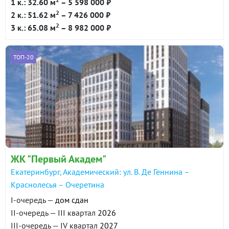
1 к.: 32.60 м
– 5 598 000 ₽
2
2 к.: 51.62 м
– 7 426 000 ₽
2
3 к.: 65.08 м
– 8 982 000 ₽
ТОП-20
ЖК "Первый Академ"
Екатеринбург, Академический: ул. В. Де Геннина –
Краснолесья – Очеретина
I-очередь —
дом сдан
II-очередь — III квартал
2026
III-очередь — IV квартал
2027