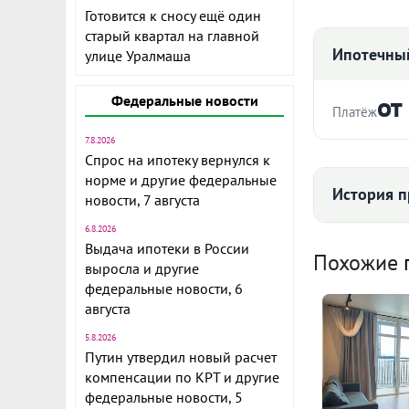
Готовится к сносу ещё один
старый квартал на главной
Ипотечный
улице Уралмаша
от
Федеральные новости
Платёж
7.8.2026
Стоимость ква
Спрос на ипотеку вернулся к
норме и другие федеральные
История п
Новая кварт
новости, 7 августа
этаж, закрыт
6.8.2026
Срок
детский сад,
Выдача ипотеки в России
Средняя цена
Похожие
выросла и другие
В шаговой д
федеральные новости, 6
транспорта. 
августа
быстрый вых
5.8.2026
Ежемесячны
ID объекта в
Путин утвердил новый расчет
104
Расчёт по анну
компенсации по КРТ и другие
федеральные новости, 5
II п