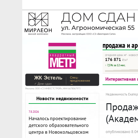
На Метре реклама - тольк
Помогайте независимому ре
продажа и а
СРЕДНЯЯ ЦЕНА М² · НОВОС
176 871
₽/м²
↑ 7,5% за 12 мес.
ЖК Эстель
Спец-
Интерактивная 
предложение
✓ Дом сдан
→
Реклама. ООО «СЗ ИНВЕСТСТРОЙ», ИНН 6678067973
Недвижимость Екатер
Новости недвижимости
Продажа
7.8.2026
(Акаде
Началось проектирование
детского образовательного
центра в Новокольцовском
опубликовано 8.04