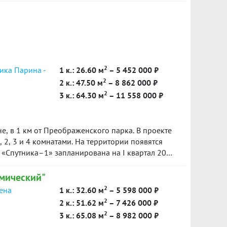
о создать интерьер под свой вкус и не
Красивый вид на лес — спокойный и приятный
его воздуха.???? Получение ключей — сентябрь
??? Продажа по договору переуступки.???? Цена
.Отличный вариант как для собственного
ая квартира, перспективный жилой комплекс,
 пишите — расскажу подробности. ID объекта в
2
ика Парина -
1 к.: 26.60 м
– 5 452 000 ₽
2
2 к.: 47.50 м
– 8 862 000 ₽
2
3 к.: 64.30 м
– 11 558 000 ₽
е, в 1 км от Преображенского парка. В проекте
, 2, 3 и 4 комнатами. На территории появятся
 «Спутника–1» запланирована на I квартал 2025
мический"
2
сена
1 к.: 32.60 м
– 5 598 000 ₽
2
2 к.: 51.62 м
– 7 426 000 ₽
2
3 к.: 65.08 м
– 8 982 000 ₽