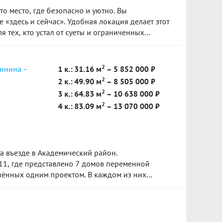
о место, где безопасно и уютно. Вы
 «здесь и сейчас». Удобная локация делает этот
 тех, кто устал от суеты и ограниченных
м, улучшает качество воздуха и создает
ние.
2
еннина –
1 к.: 31.16 м
– 5 852 000 ₽
2
2 к.: 49.90 м
– 8 505 000 ₽
2
3 к.: 64.83 м
– 10 638 000 ₽
2
4 к.: 83.09 м
– 13 070 000 ₽
 въезде в Академический район.
4.11, где представлено 7 домов переменной
инённых одним проектом. В каждом из них
овая территория, подземный паркинг и
ах. Срок сдачи блока 4.11 запланирован на I
тал 2026 года.