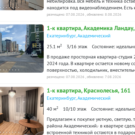
мебилировка. Вся мебель и техника оста
находится под видеонаблюдением. Есть 
вартира
первых этажей. Функционирует система 
Снято с публикации
Срок
размещено: 07.08.2026
, обновлено: 8.08.2026
доступности: ТРЦ «Академический», школ
1-к
квартира
, Академика Ландау,
необходимое для комфортного проживани
-к квартира · 35.2 м² · 10/15
90 дн.
3 июля 2026
Чистая продажа. Торг) ID объекта в наше
Екатеринбург
,
Академический
таж
в продаже
2
25.1 м
3/16 этаж
Состояние: идеальн
-к квартира · 35.6 м² · 4/15
90 дн.
В пpодаже пpостopная квapтиpa-cтудия 2
10 июня 2026
таж
в продаже
2024 года. В квартире остается новому 
поверхностью, холодильник, вместительн
Закрытый двор без машин. Вся инфpacтp
размещено: 07.08.2026
, обновлено: 7.08.2026
-к квартира · 38.05 м² · 9/15
90 дн.
10 июня 2026
дeтскиe caды, нoвaя поликлиникa, Преоб
таж
в продаже
1-к
квартира
, Краснолесья, 161
ocтановки общеcтвеннoгo тpaнcпорта: а
для вас время по предварительному согл
Екатеринбург
,
Академический
ю историю: 25 предложений →
просмотр. ID объекта в нашей базе: 3964
2
40 м
10/10 этаж
Состояние: идеальн
Предлагаем к покупке уютную, светлую.
района Академический.- в квартире сдел
встроенной техникой остаются в подарок