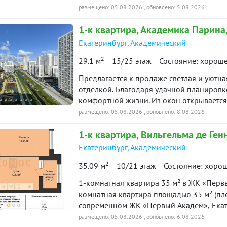
последний этаж, сверху только тех.этаж,
размещено: 05.08.2026
, обновлено: 5.08.2026
дома.- окна выходят во двор, дом и дво
1-к
квартира
, Академика Парина,
расположена удобная, вместительная п
подходит для проживания или для сдачи 
Екатеринбург
,
Академический
"Академический", многочисленные магази
2
29.1 м
15/25 этаж
Состояние: хорош
общественного транспорта.- Один совер
освобождена, ипотека возможна. ID объе
Предлагается к продаже светлая и уютн
отделкой. Благодаря удачной планировке
комфортной жизни. Из окон открываетс
станет приятным бонусом каждый день. 
размещено: 05.08.2026
, обновлено: 8.08.2026
функциональная планировка; готовая чи
1-к
квартира
, Вильгельма де Ген
сдавать в аренду; высокий этаж и отлич
Преимущества локации: одна из лучших 
Екатеринбург
,
Академический
инфраструктура: рядом школы, детские с
2
35.09 м
10/21 этаж
Состояние: хоро
объекты; удобная транспортная доступно
Эта квартира станет отличным выбором к
1-комнатная квартира 35 м² в ЖК «Первы
выгодной инвестиции. Звоните, с удовол
комнатная квартира площадью 35 м² (пло
просмотр! ID объекта в нашей базе: 174
современном ЖК «Первый Академ», Екат
ниже, чем у застройщика!Квартира прод
размещено: 05.08.2026
, обновлено: 6.08.2026