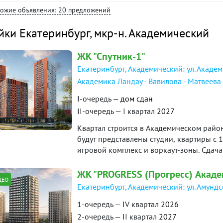
вариант для тех, кто хочет самостоятельн
хожие объявления: 20 предложений
переплачивать за готовый ремонт.???? 
вид из окна, больше приватности и свеж
йки Екатеринбург
,
мкр-н. Академический
2026 года. Дом введен в эксплуатацию.?
ниже, чем у застройщика. Возможен торг
ЖК "Спутник-1"
проживания, так и для инвестиций. Нов
лесной вид и выгодная цена.Звоните или
Екатеринбург, Академический: ул. Академ
нашей базе: 17483
Академика Ландау - Вавилова - Матвеева
I-очередь —
дом сдан
II-очередь — I квартал
2027
Квартал строится в Академическом район
будут представлены студии, квартиры с 1
игровой комплекс и воркаут-зоны. Сдача
года.
ЖК "PROGRESS (Прогресс) Акаде
ДЕО
Екатеринбург, Академический: ул. Амунд
1-очередь — IV квартал
2026
2-очередь — II квартал
2027