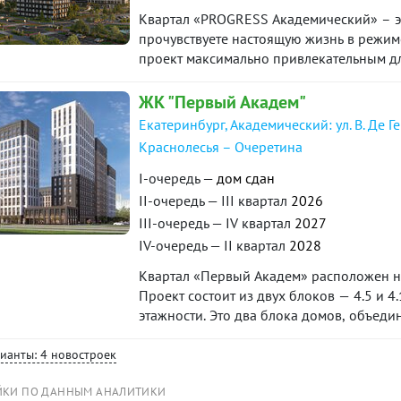
Квартал «PROGRESS Академический» – эт
прочувствуете настоящую жизнь в режиме
проект максимально привлекательным для
пространств. Соседство с лесным массиво
уникальное экологически чистое окруже
ЖК "Первый Академ"
Екатеринбург, Академический: ул. В. Де Г
Краснолесья – Очеретина
I-очередь —
дом сдан
II-очередь — III квартал
2026
III-очередь — IV квартал
2027
IV-очередь — II квартал
2028
Квартал «Первый Академ» расположен на
Проект состоит из двух блоков — 4.5 и 
этажности. Это два блока домов, объед
предусмотрены благоустроенная придом
коммерческие помещения на первых этаж
рианты: 4 новостроек
квартал 2025 года, блока 4.5 — на I квар
ЙКИ ПО ДАННЫМ АНАЛИТИКИ