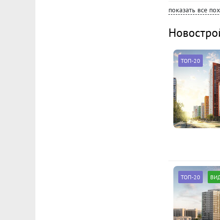
показать все по
Новостро
ТОП-20
ТОП-20
ВИ