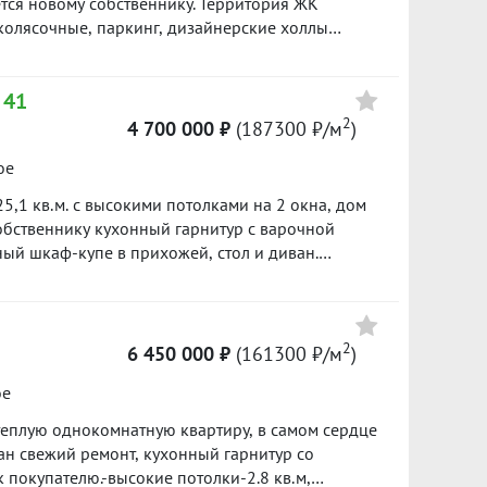
ётся новому собственнику. Территория ЖК
колясочные, паркинг, дизайнерские холлы
доочистки горячей и холодной воды. В шаговой
Цена
ы, дет.сады, общественный транспорт и всё
 41
я. Есть остаток по ипотеке в Сбербанке.
5 697 000
й базе: 1599
2
4 700 000 ₽
(187300 ₽/м
)
161800 ₽/м²
ое
5 400 000
5,1 кв.м. с высокими потолками на 2 окна, дом
151700 ₽/м²
собственнику кухонный гарнитур с варочной
ый шкаф-купе в прихожей, стол и диван.
уктуpа в шаговой доступности: школa №133,
5 150 000
раженский парк, магазины, аптеки, кафе,
135300 ₽/м²
втобусы, трамвай. Просмотры в любое удобное
асованию. Звоните и записывайтесь на
2
6 450 000 ₽
(161300 ₽/м
)
ое
 теплую однокомнатную квартиру, в самом сердце
ан свежий ремонт, кухонный гарнитур со
 покупателю.-высокие потолки-2.8 кв.м,