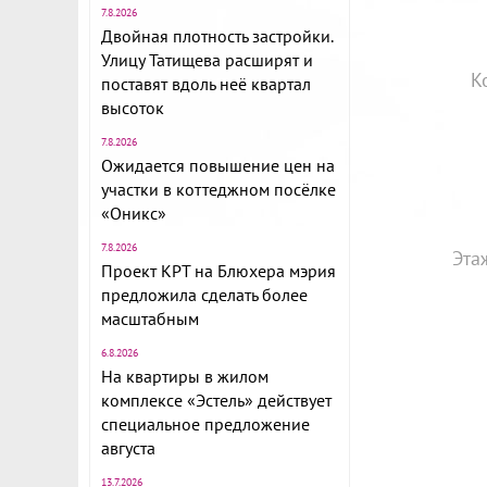
7.8.2026
Двойная плотность застройки.
Улицу Татищева расширят и
К
поставят вдоль неё квартал
высоток
7.8.2026
Ожидается повышение цен на
участки в коттеджном посёлке
«Оникс»
7.8.2026
Эта
Проект КРТ на Блюхера мэрия
предложила сделать более
масштабным
6.8.2026
На квартиры в жилом
комплексе «Эстель» действует
специальное предложение
августа
13.7.2026