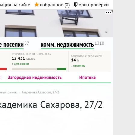
ация на сайте
избранное (
0
)
мои проверки
нта.
и!
 поселки
комм. недвижимость
57
1310
ВТОРИЧКА, СДЕЛКИ · ИЮЛЬ 2026
КЛЮЧЕВАЯ СТАВКА ЦБ РФ
12 431
сделок
14
%
↑ 7,7% к июню
↓ снижение
к
Загородная недвижимость
Ипотека
чный рынок
Академика Сахарова, 27/2
кадемика Сахарова, 27/2