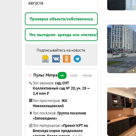
августа
К
Проверка объекта/собственника
1
Что выгоднее: аренда или ипотека?
э
Подписывайтесь на новости:
1
э
Пульс Метра
час
сутки
месяц
1
📞
Топ звонков:
сад, СНТ
э
Коллективный сад № 20, уч. 28 —
2,4 млн ₽
🏢
Топ просмотров:
ЖК
Показать вс
Новокольцовский
🌲
Топ посёлков:
Группа поселков
«Заповедник»
📰
Топ материалов:
«Проект КРТ на
Блюхера мэрия предложила
сделать более масшт…»
• 11