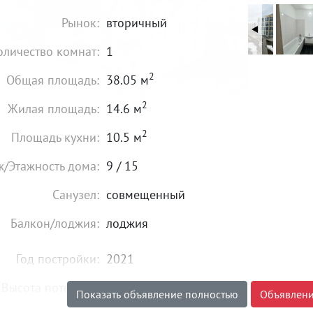
Рынок:
вторичный
оличество комнат:
1
2
Общая площадь:
38.05 м
2
Жилая площадь:
14.6 м
2
Площадь кухни:
10.5 м
ж/Этажность дома:
9 / 15
Санузел:
совмещенный
Балкон/лоджия:
лоджия
Год постройки:
2021
Высота потолков:
от 2,7 м
Показать объявление полностью
Объявлени