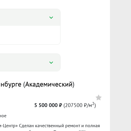
%
инбурге
(
Академический
)
%
147 591 ₽/м²
6 207
2
5 500 000 ₽
(207500 ₽/м
)
Сумма кредита 3 779 300 ₽
ное
банке.
м-Цeнтр» Сделан качественный ремонт и полная
ол. 2025
I пол. 2026