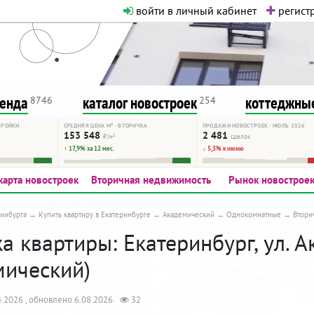
войти в личный кабинет
регистр
о нормальная. Никакого шок-конте
сурсу, как он помогает вам. Удач
ренда
каталог новостроек
коттеджные
8746
254
ТРОЙКИ
СРЕДНЯЯ ЦЕНА М² · ВТОРИЧКА
ПРОДАЖИ НОВОСТРОЕК · ИЮЛЬ 2026
153 548
2 481
₽/м²
сделок
↑ 17,9% за 12 мес.
↓ 5,3% к июню
карта новостроек
Вторичная недвижимость
Рынок новострое
инбурга
Купить квартиру в Екатеринбурге
Академический
Однокомнатные
Втори
 квартиры: Екатеринбург, ул. А
мический)
.2026 , обновлено 6.08.2026
32