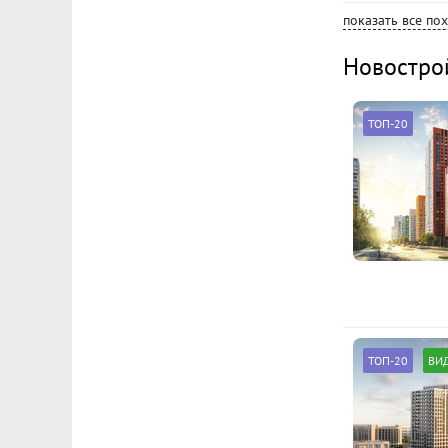
показать все по
Новостро
ТОП-20
ТОП-20
ВИ