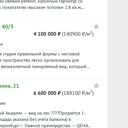
ан свежий ремонт, кухонный гарнитур со
 покупателю.-высокие потолки-2.8 кв.м,
 что является плюсом для ценителей работать из
Цена
р под видеонаблюдением , во дворе
 40/3
арковка.-Идеальное месторасположение дома
5 697 000
в аренду. В шаговой доступности ТЦ
2
4 100 000 ₽
(140900 ₽/м
)
161800 ₽/м²
ны, детские сады, школы, остановки
ее
шеннолетний собственник, квартира
5 400 000
кта в нашей базе: 2262
ая студия правильной формы с чистовой
151700 ₽/м²
 пространство легко организовать для
я великолепный панорамный вид, который
Преимущества квартиры: правильная и
5 150 000
стовая отделка — можно сразу заехать или
135300 ₽/м²
нина, 21
ный вид из окна; современный жилой комплекс.
локаций Академического района; развитая
2
6 600 000 ₽
(188100 ₽/м
)
ады, магазины, кафе, аптеки и спортивные
шее
сть; просторная парковка для жителей и гостей.
ак для собственного проживания, так и для
й Академ» — вид на лес ????Продаётся 1-
ьствием отвечу на все вопросы и организую
щадь указана без учёта балкона) в
84
еринбург.✨ Главное преимущество — ЦЕНА