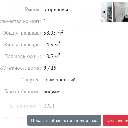
Рынок:
вторичный
оличество комнат:
1
2
Общая площадь:
38.05 м
2
Жилая площадь:
14.6 м
2
Площадь кухни:
10.5 м
ж/Этажность дома:
9 / 15
Санузел:
совмещенный
Балкон/лоджия:
лоджия
Год постройки:
2021
Высота потолков:
от 2,7 м
Показать объявление полностью
Объявлени