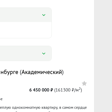
%
инбурге
(
Академический
)
%
147 591 ₽/м²
6 207
2
6 450 000 ₽
(161300 ₽/м
)
Сумма кредита 3 779 300 ₽
ое
банке.
 теплую однокомнатную квартиру, в самом сердце
ол. 2025
I пол. 2026