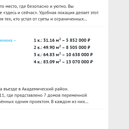
тельная школа. Есть возможность выбрать школу
о место, где безопасно и уютно. Вы
м, техническим, медицинским, изучением
 «здесь и сейчас». Удобная локация делает этот
ма не более 1.5 километров, находятся 8
 тех, кто устал от суеты и ограниченных
акого выбора нет ни в одном районе города.
м, улучшает качество воздуха и создает
можем оформить ипотеку. Обращайтесь, начнем
ние.
а в нашей базе: 19109
2
еннина –
1 к.: 31.16 м
– 5 852 000 ₽
2
2 к.: 49.90 м
– 8 505 000 ₽
2
3 к.: 64.83 м
– 10 638 000 ₽
2
4 к.: 83.09 м
– 13 070 000 ₽
 въезде в Академический район.
4.11, где представлено 7 домов переменной
инённых одним проектом. В каждом из них
овая территория, подземный паркинг и
ах. Срок сдачи блока 4.11 запланирован на I
тал 2026 года.