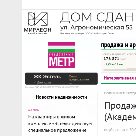
На Метре реклама - тольк
Помогайте независимому ре
продажа и а
СРЕДНЯЯ ЦЕНА М² · НОВОС
176 871
₽/м²
↑ 7,5% за 12 мес.
ЖК Эстель
Спец-
Интерактивная 
предложение
✓ Дом сдан
→
Реклама. ООО «СЗ ИНВЕСТСТРОЙ», ИНН 6678067973
Недвижимость Екатер
Новости недвижимости
Продажа
6.8.2026
(Акаде
На квартиры в жилом
комплексе «Эстель» действует
специальное предложение
опубликовано 30.0