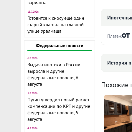
варианта
13.7.2026
Ипотечный
Готовится к сносу ещё один
старый квартал на главной
улице Уралмаша
от
Платёж
Федеральные новости
Стоимость ква
6.8.2026
История п
Новая кварт
Выдача ипотеки в России
этаж, закрыт
выросла и другие
Срок
детский сад,
федеральные новости, 6
Средняя цена
Похожие
августа
В шаговой д
5.8.2026
транспорта. 
Путин утвердил новый расчет
быстрый вых
компенсации по КРТ и другие
Ежемесячны
ID объекта в
федеральные новости, 5
104
августа
Расчёт по анну
4.8.2026
II п