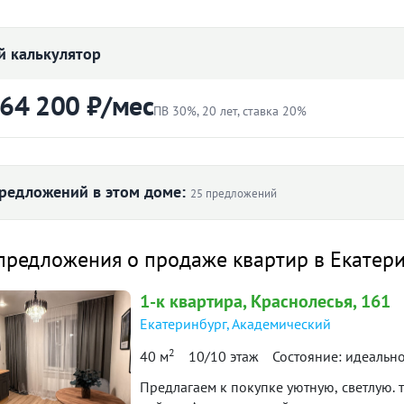
Состояние:
хорошее
 калькулятор
5 399 000
₽
Цена:
 64 200 ₽/мес
Объявление снято с публикации
ПВ 30%, 20 лет, ставка 20%
Ипотека:
Не подходит
ртиры
Первоначальный взнос
₽
редложений в этом доме:
ира в спальном районе города. Средний
25 предложений
ый двор. Удачное расположение дома,
Ставка
 школа, магазины.
 ₽/м² по дому
предложения о продаже квартир в Екатер
лет
оступности остановка общественного
Один собственник, обременений нет,
1-к
квартира
, Краснолесья, 161
од на сделку
13
Екатеринбург
,
Академический
64 200 ₽
123 034
й платёж
 нашей базе: 26370
2
110 395
40 м
10/10 этаж
Состояние: идеальн
107 595
 317
итетной формуле и является ориентировочным. Точную ставку и условия уточняйте в 
Предлагаем к покупке уютную, светлую.
ол. 2023
I пол. 2024
II пол. 2024
I пол. 2025
II п