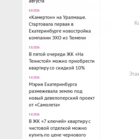
августа
6.8.2026
«Камертон» на Уралмаше.
К
Стартовала первая в
Екатеринбурге новостройка
компании ЭХО из Тюмени
5.8.2026
В пятой очереди ЖК «На
Тенистой» можно приобрести
квартиру со скидкой 10%
Эта
5.8.2026
Мэрия Екатеринбурга
размежевала землю под
новый девелоперский проект
от «Самолета»
5.8.2026
В ЖК «7 ключей» квартиру с
чистовой отделкой можно
купить по цене чернового