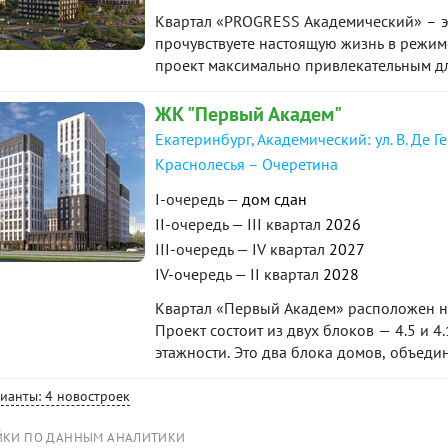
метрах большая и современная образова
Квартал «PROGRESS Академический» – эт
с профильным уклоном: с математически
прочувствуете настоящую жизнь в режиме
языков. Всего в районе, в радиусе от до
проект максимально привлекательным для
общеобразовательных и частных школ. Т
пространств. Соседство с лесным массиво
Ограничений нет. Один собственник. По
уникальное экологически чистое окруже
ЖК "Первый Академ"
решать вопросы прямо сейчас. ID объект
Екатеринбург, Академический: ул. В. Де Г
Краснолесья – Очеретина
I-очередь —
дом сдан
II-очередь — III квартал
2026
III-очередь — IV квартал
2027
IV-очередь — II квартал
2028
Квартал «Первый Академ» расположен на
Проект состоит из двух блоков — 4.5 и 
этажности. Это два блока домов, объед
предусмотрены благоустроенная придом
коммерческие помещения на первых этаж
рианты: 4 новостроек
квартал 2025 года, блока 4.5 — на I квар
ЙКИ ПО ДАННЫМ АНАЛИТИКИ