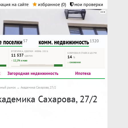
ация на сайте
избранное (
0
)
мои проверки
нта.
и!
 поселки
комм. недвижимость
57
1320
ВТОРИЧКА, СДЕЛКИ · ИЮНЬ 2026
КЛЮЧЕВАЯ СТАВКА ЦБ РФ
11 537
сделок
14
%
↑ 12,1% к маю
↓ снижение
к
Загородная недвижимость
Ипотека
чный рынок
Академика Сахарова, 27/2
кадемика Сахарова, 27/2