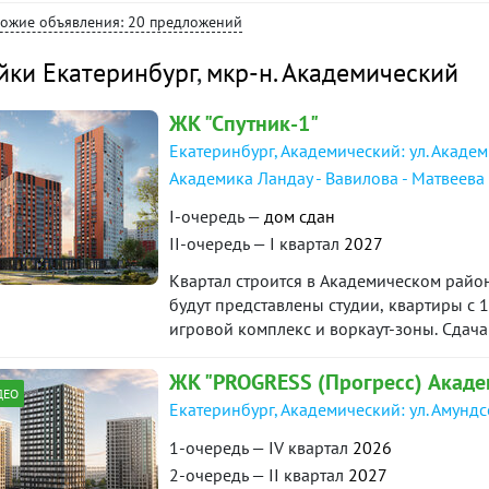
дополнительный бонус для новых жильцо
хожие объявления: 20 предложений
покупках наслаждаться жизнью с первого
и подъезд в прекрасном состоянии, ухож
йки Екатеринбург
,
мкр-н. Академический
реализован принцип безбарьерного дост
открывается возможность передвижения 
ЖК "Спутник-1"
безопасности района ведет запись и ко
территорий. Тихо и безопасно в любое в
Екатеринбург, Академический: ул. Академ
шумы от дороги и машин не будут тревож
Академика Ландау - Вавилова - Матвеева
свободная наземная парковка, имеется
I-очередь —
дом сдан
транспортная развязка во все районы г
транспорта: трамвая, троллейбуса, автоб
II-очередь — I квартал
2027
магазины, рестораны, пункты проката, 
Квартал строится в Академическом район
мировые судьи и прокуратура. До «Прео
будут представлены студии, квартиры с 1
вы можете провести время с друзьями и 
игровой комплекс и воркаут-зоны. Сдача
спортом, совершить велопрогулку или по
года.
на берегу пруда расположен белокамен
ЖК "PROGRESS (Прогресс) Акаде
развивающих и спортивных секций, дет
ДЕО
тенниса и сквоша, Центр художественно
Екатеринбург, Академический: ул. Амунд
гордость района - современная Музыкал
1-очередь — IV квартал
2026
Художественная школа искусств. Их уче
2-очередь — II квартал
2027
международных конкурсов. Рядом с домо