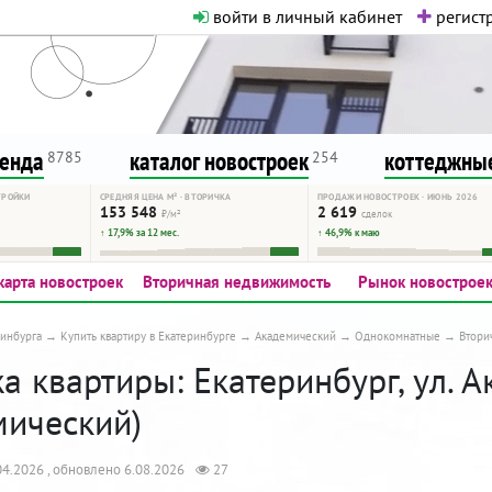
войти в личный кабинет
регистр
о нормальная. Никакого шок-конте
сурсу, как он помогает вам. Удач
ренда
каталог новостроек
коттеджные
8785
254
ТРОЙКИ
СРЕДНЯЯ ЦЕНА М² · ВТОРИЧКА
ПРОДАЖИ НОВОСТРОЕК · ИЮНЬ 2026
153 548
2 619
₽/м²
сделок
↑ 17,9% за 12 мес.
↑ 46,9% к маю
карта новостроек
Вторичная недвижимость
Рынок новострое
инбурга
Купить квартиру в Екатеринбурге
Академический
Однокомнатные
Втори
 квартиры: Екатеринбург, ул. А
мический)
4.2026 , обновлено 6.08.2026
27