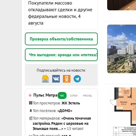
Покупатели массово
откладывают сделки и другие
К
федеральные новости, 4
августа
1
э
Проверка объекта/собственника
1
Что выгоднее: аренда или ипотека?
э
Подписывайтесь на новости:
1
э
Пульс Метра
час
сутки
месяц
Показать вс
🏢
Топ просмотров:
ЖК Эстель
🌲
Топ посёлков:
«ДОМО»
📰
Топ материалов:
«Очень точечная
застройка. Рядом с церковью на
Эльмаше появ…»
• 13 читают
👀
Топ объявлений:
сад, п.