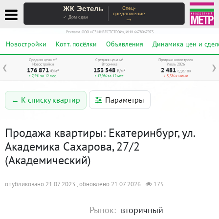
ЖК Эстель
Спец-
предложение
→
✓ Дом сдан
Реклама. ООО «СЗ ИНВЕСТСТРОЙ», ИНН 6678067973
Новостройки
Котт. посёлки
Объявления
Динамика цен и сдел
Средняя цена м²
Средняя цена м²
Продажи новостроек
Новостройки
Вторичка
Июль 2026
❮
❯
176 871
153 548
2 481
₽/м²
₽/м²
сделок
↑ 7,5% за 12 мес.
↑ 17,9% за 12 мес.
↓ 5,3% к июню
Параметры
← К списку квартир
Продажа квартиры: Екатеринбург, ул.
Академика Сахарова, 27/2
(Академический)
опубликовано 21.07.2023 , обновлено 21.07.2026
175
Рынок:
вторичный