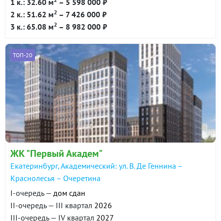
1 к.: 32.60 м
– 5 598 000 ₽
2
2 к.: 51.62 м
– 7 426 000 ₽
2
3 к.: 65.08 м
– 8 982 000 ₽
ТОП-20
ЖК "Первый Академ"
Екатеринбург, Академический: ул. В. Де Геннина –
Краснолесья – Очеретина
I-очередь —
дом сдан
II-очередь — III квартал
2026
III-очередь — IV квартал
2027