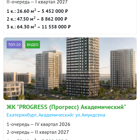
II-очередь — I квартал
2027
2
1 к.: 26.60 м
– 5 452 000 ₽
2
2 к.: 47.50 м
– 8 862 000 ₽
2
3 к.: 64.30 м
– 11 558 000 ₽
ТОП-20
ВИДЕО
ЖК "PROGRESS (Прогресс) Академический"
Екатеринбург, Академический: ул. Амундсена
1-очередь — IV квартал
2026
2-очередь — II квартал
2027
2