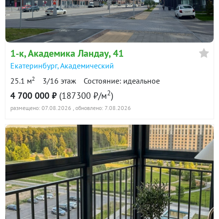
5 150 000
90 дн.
в продаже
135300 ₽/м²
Показать всю историю: 25 предложений →
1-к
, Академика Ландау, 41
Екатеринбург
,
Академический
2
25.1 м
3/16 этаж
Состояние: идеальное
2
4 700 000 ₽
(187300 ₽/м
)
размещено: 07.08.2026
, обновлено: 7.08.2026