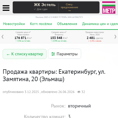
ЖК Эстель
Спец-
предложение
→
✓ Дом сдан
Реклама. ООО «СЗ ИНВЕСТСТРОЙ», ИНН 6678067973
Новостройки
Котт. посёлки
Объявления
Динамика цен и сдел
Средняя цена м²
Средняя цена м²
Продажи новостроек
Новостройки
Вторичка
Июль 2026
❮
❯
176 871
153 548
2 481
₽/м²
₽/м²
сделок
↑ 7,5% за 12 мес.
↑ 17,9% за 12 мес.
↓ 5,3% к июню
Параметры
← К списку квартир
Продажа квартиры: Екатеринбург, ул.
Замятина, 20 (Эльмаш)
опубликовано 3.12.2025 , обновлено 26.06.2026
32
Рынок:
вторичный
Количество комнат:
3