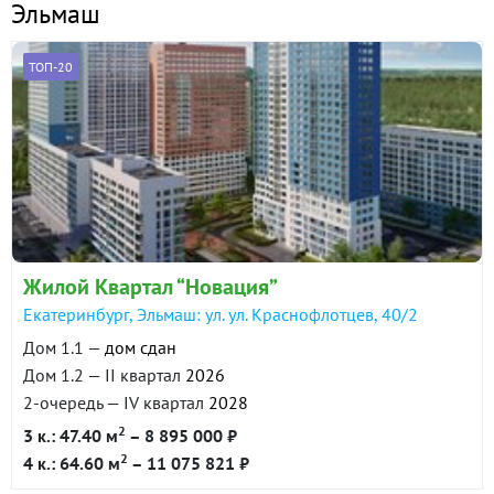
Эльмаш
ТОП-20
Жилой Квартал “Новация”
Екатеринбург, Эльмаш: ул. ул. Краснофлотцев, 40/2
Дом 1.1 —
дом сдан
Дом 1.2 — II квартал
2026
2-очередь — IV квартал
2028
2
3 к.: 47.40 м
– 8 895 000 ₽
2
4 к.: 64.60 м
– 11 075 821 ₽