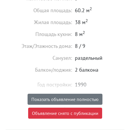
2
Общая площадь:
60.2 м
2
Жилая площадь:
38 м
2
Площадь кухни:
8 м
Этаж/Этажность дома:
8 / 9
Санузел:
раздельный
Балкон/лоджия:
2 балкона
Год постройки:
1990
Высота потолков:
от 2,5 м
Показать объявление полностью
Газ:
есть
Объявление снято с публикации
Состояние:
хорошее