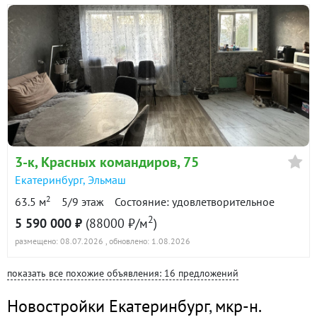
3-к
, Красных командиров, 75
Екатеринбург
,
Эльмаш
2
63.5 м
5/9 этаж
Состояние: удовлетворительное
2
5 590 000 ₽
(88000 ₽/м
)
размещено: 08.07.2026
, обновлено: 1.08.2026
показать все похожие объявления: 16 предложений
Новостройки Екатеринбург
,
мкр-н.