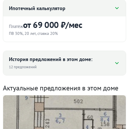
5 800 000
₽
Цена:
Ипотечный калькулятор
Объявление снято с публикации
от 69 000 ₽/мес
Платёж
ПВ 30%, 20 лет, ставка 20%
продам 3 ком квартиру на Эльмаше
ID объекта в нашей базе: 4964
Стоимость квартиры
₽
История предложений в этом доме:
12 предложений
Первоначальный взнос
Средняя цена ₽/м² по дому
%
Актуальные предложения в этом доме
Срок
107 214
96 346 ₽/м²
лет
79 211
59 211
57 895
56 579
Ставка