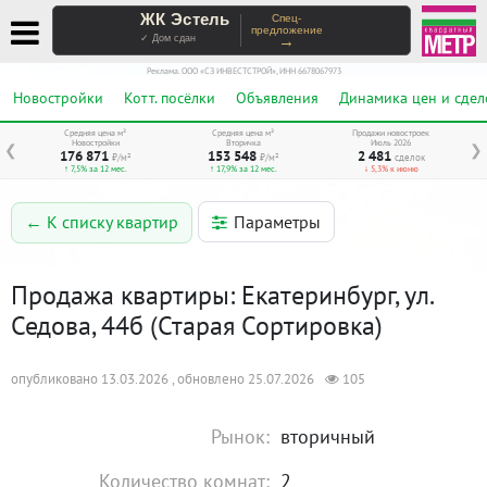
ЖК Эстель
Спец-
предложение
→
✓ Дом сдан
Реклама. ООО «СЗ ИНВЕСТСТРОЙ», ИНН 6678067973
Новостройки
Котт. посёлки
Объявления
Динамика цен и сдел
Средняя цена м²
Средняя цена м²
Продажи новостроек
Новостройки
Вторичка
Июль 2026
❮
❯
176 871
153 548
2 481
₽/м²
₽/м²
сделок
↑ 7,5% за 12 мес.
↑ 17,9% за 12 мес.
↓ 5,3% к июню
Параметры
← К списку квартир
Продажа квартиры: Екатеринбург, ул.
Седова, 44б (Старая Сортировка)
опубликовано 13.03.2026 , обновлено 25.07.2026
105
Рынок:
вторичный
Количество комнат:
2