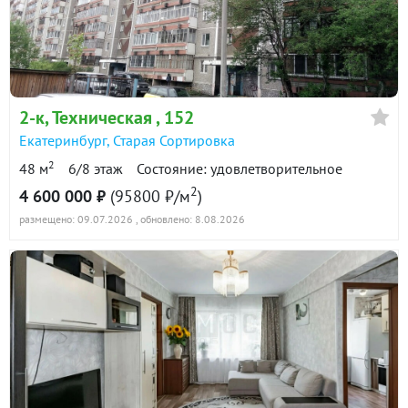
в продаже
44800 ₽/м²
2-к
, Техническая , 152
Екатеринбург
,
Старая Сортировка
2
48 м
6/8 этаж
Состояние: удовлетворительное
2
4 600 000 ₽
(95800 ₽/м
)
размещено: 09.07.2026
, обновлено: 8.08.2026