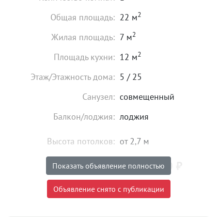
2
Общая площадь:
22 м
2
Жилая площадь:
7 м
2
Площадь кухни:
12 м
Этаж/Этажность дома:
5 / 25
Санузел:
совмещенный
Балкон/лоджия:
лоджия
Высота потолков:
от 2,7 м
4 150 000
₽
Цена:
Показать объявление полностью
Объявление снято с публикации
Объявление снято с публикации
Тип сделки:
«чистая» продажа