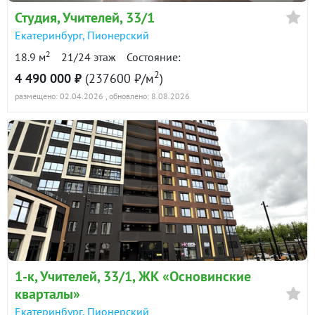
Студия, Учителей, 33/1
Екатеринбург
,
Пионерский
2
18.9 м
21/24 этаж
Состояние:
2
4 490 000 ₽
(237600 ₽/м
)
размещено: 02.04.2026
, обновлено: 8.08.2026
1-к
, Учителей, 33/1, ЖК «Основинские
кварталы»
Екатеринбург
,
Пионерский