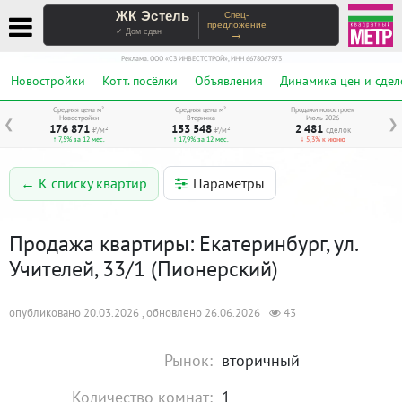
ЖК Эстель
Спец-
предложение
→
✓ Дом сдан
Реклама. ООО «СЗ ИНВЕСТСТРОЙ», ИНН 6678067973
Новостройки
Котт. посёлки
Объявления
Динамика цен и сдел
Средняя цена м²
Средняя цена м²
Продажи новостроек
Новостройки
Вторичка
Июль 2026
❮
❯
176 871
153 548
2 481
₽/м²
₽/м²
сделок
↑ 7,5% за 12 мес.
↑ 17,9% за 12 мес.
↓ 5,3% к июню
Параметры
← К списку квартир
Продажа квартиры: Екатеринбург, ул.
Учителей, 33/1 (Пионерский)
опубликовано 20.03.2026 , обновлено 26.06.2026
43
Рынок:
вторичный
Количество комнат:
1