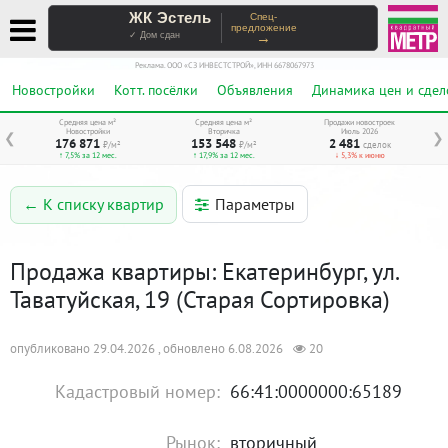
ЖК Эстель
Спец-
предложение
→
✓ Дом сдан
Реклама. ООО «СЗ ИНВЕСТСТРОЙ», ИНН 6678067973
Новостройки
Котт. посёлки
Объявления
Динамика цен и сдел
Средняя цена м²
Средняя цена м²
Продажи новостроек
Новостройки
Вторичка
Июль 2026
❮
❯
176 871
153 548
2 481
₽/м²
₽/м²
сделок
↑ 7,5% за 12 мес.
↑ 17,9% за 12 мес.
↓ 5,3% к июню
Параметры
← К списку квартир
Продажа квартиры: Екатеринбург, ул.
Таватуйская, 19 (Старая Сортировка)
опубликовано 29.04.2026 , обновлено 6.08.2026
20
Кадастровый номер:
66:41:0000000:65189
Рынок:
вторичный