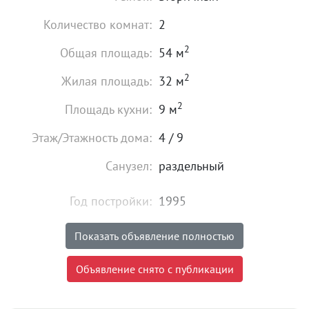
Количество комнат:
2
2
Общая площадь:
54 м
2
Жилая площадь:
32 м
2
Площадь кухни:
9 м
Этаж/Этажность дома:
4 / 9
Санузел:
раздельный
Год постройки:
1995
Состояние:
хорошее
Показать объявление полностью
4 950 000
₽
Объявление снято с публикации
Цена:
Объявление снято с публикации