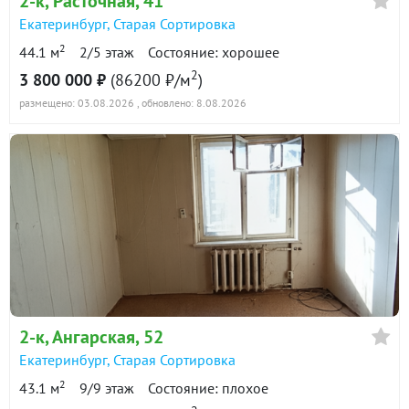
2-к
, Расточная, 41
Екатеринбург
,
Старая Сортировка
2
44.1 м
2/5 этаж
Состояние: хорошее
2
3 800 000 ₽
(86200 ₽/м
)
размещено: 03.08.2026
, обновлено: 8.08.2026
2-к
, Ангарская, 52
Екатеринбург
,
Старая Сортировка
2
43.1 м
9/9 этаж
Состояние: плохое