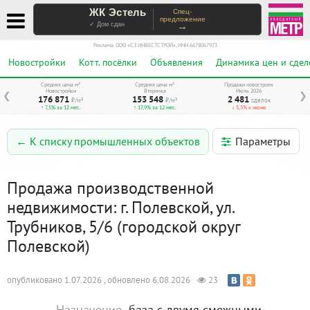
ЖК Эстель
Спец-
предложение
→
✓ Дом сдан
Реклама. ООО «СЗ ИНВЕСТСТРОЙ», ИНН 6678067973
Новостройки
Котт. посёлки
Объявления
Динамика цен и сдел
Средняя цена м²
Средняя цена м²
Продажи новостроек
Новостройки
Вторичка
Июль 2026
❮
❯
176 871
153 548
2 481
₽/м²
₽/м²
сделок
↑ 7,5% за 12 мес.
↑ 17,9% за 12 мес.
↓ 5,3% к июню
Параметры
← К списку промышленных объектов
Продажа производственной
недвижимости: г. Полевской, ул.
Трубников, 5/6 (городской округ
Полевской)
опубликовано 1.07.2026 , обновлено 6.08.2026
23
Назначение
база с двумя смежными