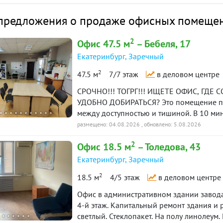
предложения о продаже офисных помещен
2
Офис 47.5 м
– Бебеля, 17
Екатеринбург
,
Заречный
2
47.5 м
7/7 этаж
в деловом центре
СРОЧНО!!! ТОГРГ!!! ИЩЕТЕ ОФИС, ГД
УДОБНО ДОБИРАТЬСЯ? Это помещение по 
между доступностью и тишиной. В 10 мин
остановки общественного транспорта и б
размещено: 04.08.2026
, обновлено: 5.08.2026
клиентов). Никакой головной боли с по
2
Офис 18.5 м
– Толедова, 43
ПРОСТОР И СВЕТ: ???? Правильная квадр
редкость для офисных помещений! Вы см
Екатеринбург
,
Заречный
без потерь площади — каждый метр работ
2
18.5 м
4/5 этаж
в деловом центре
воздух и лёгкость. Даже с высокими стел
естественного света много, днём можно 
Офиc в административном здании завода
сидеть в «сумерках». ❄️ Кондиционер — 
4-й этаж. Капитальный ремонт здания и 
идеальный микроклимат. ???? Зимой оче
светлый. Стеклопакет. На полу линолеум.
работать в одной рубашке. Никаких обо