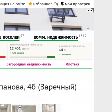
ация на сайте
избранное (
0
)
мои проверки
нта.
и!
 поселки
комм. недвижимость
57
1319
ВТОРИЧКА, СДЕЛКИ · ИЮЛЬ 2026
КЛЮЧЕВАЯ СТАВКА ЦБ РФ
12 431
сделок
14
%
↑ 7,7% к июню
↓ снижение
к
Загородная недвижимость
Ипотека
панова, 4б (Заречный)