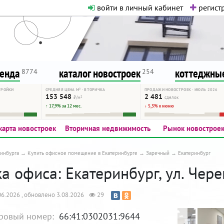
войти в личный кабинет
регистр
о нормальная. Никакого шок-конте
сурсу, как он помогает вам. Удач
ренда
каталог новостроек
коттеджные
8774
254
ТРОЙКИ
СРЕДНЯЯ ЦЕНА М² · ВТОРИЧКА
ПРОДАЖИ НОВОСТРОЕК · ИЮЛЬ 2026
153 548
2 481
₽/м²
сделок
↑ 17,9% за 12 мес.
↓ 5,3% к июню
карта новостроек
Вторичная недвижимость
Рынок новострое
инбурга
Купить офисное помещение в Екатеринбурге
Заречный
Екатеринбург
 офиса: Екатеринбург, ул. Чере
6.2026 , обновлено 3.08.2026
29
ровый номер:
66:41:0302031:9644