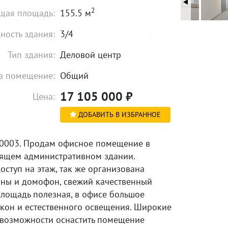
2
щая площадь:
155.5 м
ность здания:
3/4
Тип здания:
Деловой центр
в помещение:
Общий
17 105 000
₽
Цена:
ДОБАВИТЬ В ИЗБРАННОЕ
0003. Продам офисное помещение в
оящем административном здании.
ступ на этаж, так же организована
аны и домофон, свежий качественный
площадь полезная, в офисе большое
окон и естественного освещения. Широкие
 возможности оснастить помещение