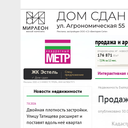
На Метре реклама - тольк
Помогайте независимому ре
продажа и а
СРЕДНЯЯ ЦЕНА М² · НОВОС
176 871
₽/м²
↑ 7,5% за 12 мес.
ЖК Эстель
Спец-
Интерактивная 
предложение
✓ Дом сдан
→
Реклама. ООО «СЗ ИНВЕСТСТРОЙ», ИНН 6678067973
Недвижимость Екатер
Новости недвижимости
Продажа
7.8.2026
Двойная плотность застройки.
опубликовано 30.0
Улицу Татищева расширят и
поставят вдоль неё квартал
Кадаст