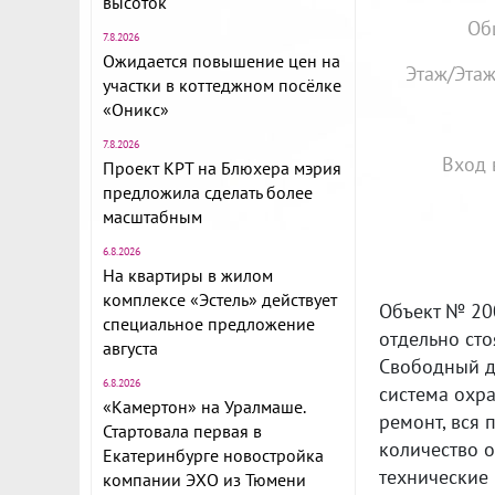
высоток
Об
7.8.2026
Ожидается повышение цен на
Этаж/Этаж
участки в коттеджном посёлке
«Оникс»
7.8.2026
Вход 
Проект КРТ на Блюхера мэрия
предложила сделать более
масштабным
6.8.2026
На квартиры в жилом
комплексе «Эстель» действует
Объект № 20
специальное предложение
отдельно ст
августа
Свободный до
6.8.2026
система охр
«Камертон» на Уралмаше.
ремонт, вся 
Стартовала первая в
количество 
Екатеринбурге новостройка
технические
компании ЭХО из Тюмени