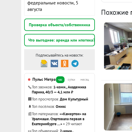
федеральные новости, 5
августа
Похожие
Проверка объекта/собственника
Что выгоднее: аренда или ипотека?
Подписывайтесь на новости:
Пульс Метра
час
сутки
месяц
📞
Топ звонков:
1-комн., Академика
Парина, 40/3 — 4,1 млн ₽
🏢
Топ просмотров:
Дом Культурный
🌲
Топ посёлков:
Оникс
📰
Топ материалов:
««Камертон» на
Уралмаше. Стартовала первая в
Екатеринбурге …»
• 29 читают
👀
Топ объявлений:
2-комн.,