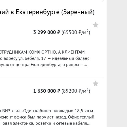
ий в Екатеринбурге
(
Заречный
)
2
3 299 000 ₽
(69500 ₽/м
)
Е СОТРУДНИКАМ КОМФОРТНО, А КЛИЕНТАМ
адресу ул. Бебеля, 17 — идеальный баланс
утах от центра Екатеринбурга, а рядом —
есплатная парковка (для вас и для ваших
иском места для машины! ЧТО ВНУТРИ —
атная форма — стены ровные, углы прямые. Это
ожете расставить столы, шкафы и перегородки
2
1 650 000 ₽
(89200 ₽/м
)
ает на ваш бизнес. ???? Потолки 3 метра —
лажами не будет давить. ???? 2 больших окна —
вообще не включать лампы. Сотрудники не будут
 ВИЗ-сталь Один кабинет площадью 18,5 кв.м.
летом прохлада, зимой (в паре с отоплением) —
ремонт офиса был пару лет назад. Офис теплый,
нь тепло! Отопление мощное, в январе можно
 Новая электрика, розетки и сетевые кабеля
гревателей и перепадов температуры. СВОБОДА