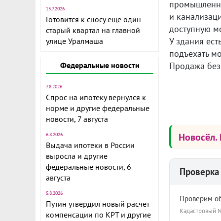
промышленно
13.7.2026
и канализац
Готовится к сносу ещё один
доступную мо
старый квартал на главной
У здания ест
улице Уралмаша
подъехать мо
Федеральные новости
Продажа без
7.8.2026
Спрос на ипотеку вернулся к
норме и другие федеральные
новости, 7 августа
Новосёл.
6.8.2026
Выдача ипотеки в России
выросла и другие
федеральные новости, 6
Проверка 
августа
5.8.2026
Проверим об
Путин утвердил новый расчет
Кадастровый
компенсации по КРТ и другие