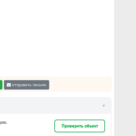
отправить письмо
▾
цию.
Проверить объект