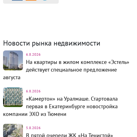
Продажа и аренда
8797
Каталог новостроек
254
Коттеджные посёлки
57
Комм. недвижимость
1323
Динамика цен и кол-во сделок
Новости рынка недвижимости
6.8.2026
На квартиры в жилом комплексе «Эстель»
действует специальное предложение
августа
6.8.2026
«Камертон» на Уралмаше. Стартовала
первая в Екатеринбурге новостройка
компании ЭХО из Тюмени
5.8.2026
В пятой очереди ЖК «На Тенистой»