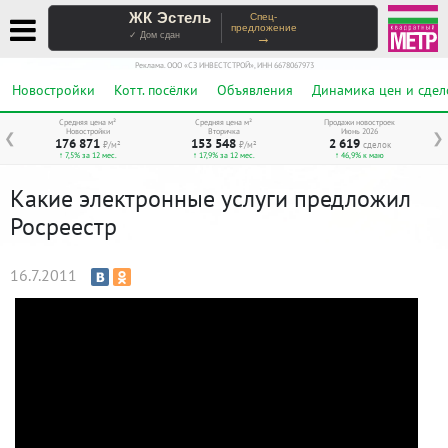
ЖК Эстель
Спец-
предложение
→
✓ Дом сдан
Реклама. ООО «СЗ ИНВЕСТСТРОЙ», ИНН 6678067973
Новостройки
Котт. посёлки
Объявления
Динамика цен и сдел
Средняя цена м²
Средняя цена м²
Продажи новостроек
Новостройки
Вторичка
Июнь 2026
❮
❯
176 871
153 548
2 619
₽/м²
₽/м²
сделок
↑ 7,5% за 12 мес.
↑ 17,9% за 12 мес.
↑ 46,9% к маю
Какие электронные услуги предложил
Росреестр
16.7.2011