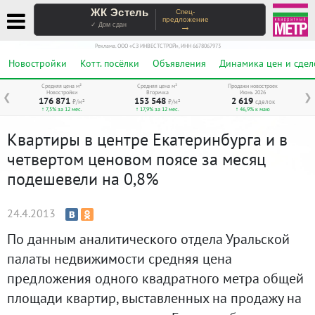
ЖК Эстель
Спец-
предложение
→
✓ Дом сдан
Реклама. ООО «СЗ ИНВЕСТСТРОЙ», ИНН 6678067973
Новостройки
Котт. посёлки
Объявления
Динамика цен и сдел
Средняя цена м²
Средняя цена м²
Продажи новостроек
Новостройки
Вторичка
Июнь 2026
❮
❯
176 871
153 548
2 619
₽/м²
₽/м²
сделок
↑ 7,5% за 12 мес.
↑ 17,9% за 12 мес.
↑ 46,9% к маю
Квартиры в центре Екатеринбурга и в
четвертом ценовом поясе за месяц
подешевели на 0,8%
24.4.2013
По данным аналитического отдела Уральской
палаты недвижимости средняя цена
предложения одного квадратного метра общей
площади квартир, выставленных на продажу на