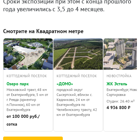
Сроки экспозиции при этом с конца прошлого
года увеличились с 3,5 до 4 месяцев.
Смотрите на Квадратном метре
КОТТЕДЖНЫЙ ПОСЁЛОК
КОТТЕДЖНЫЙ ПОСЁЛОК
НОВОСТРОЙКА
Озеро парк
«ДОМО»
ЖК Эстель
Московский тракт, 48 км
городской округ
Екатеринбург, Новая
от Екатеринбурга, 5 км от
Сысертский, вблизи с.
Сортировка
г. Ревда (ориентир
Кадниково, 24 км от
Студии: 26.40 м²
п.Починок), 60 км от
Екатеринбурга по
4 936 800 ₽
Екатеринбурга
Челябинскому тракту, 42
км от Екатеринбурга
от 100 000 руб./
сотка