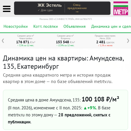
ЖК Эстель
Спец-
предложение
→
✓ Дом сдан
Реклама. ООО «СЗ ИНВЕСТСТРОЙ», ИНН 6678067973
Новостройки
Котт. посёлки
Объявления
Динамика цен и сдел
Средняя цена м²
Средняя цена м²
Продажи новостроек
Новостройки
Вторичка
Июль 2026
❮
❯
176 871
153 548
2 481
₽/м²
₽/м²
сделок
↑ 7,5% за 12 мес.
↑ 17,9% за 12 мес.
↓ 5,3% к июню
Динамика цен на квартиры: Амундсена,
135, Екатеринбург
Средняя цена квадратного метра и история продаж
квартир в этом доме — по базе объявлений metrtv.ru.
100 108 ₽/м²
Средняя цена в доме Амундсена, 135:
(II пол. 2026)
, изменение с II пол. 2025:
+9%
. В базе
metrtv.ru по этому дому —
28 предложений, снятых с
публикации
.