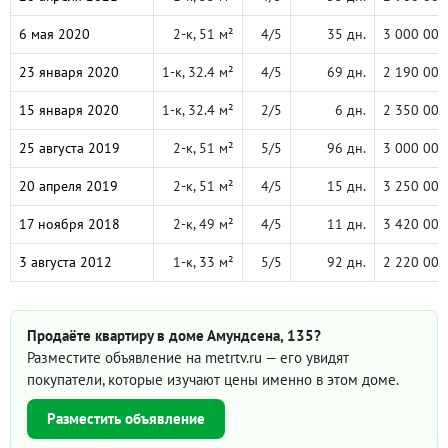
6 мая 2020
2-к, 51 м²
4/5
35 дн.
3 000 000
23 января 2020
1-к, 32.4 м²
4/5
69 дн.
2 190 000
15 января 2020
1-к, 32.4 м²
2/5
6 дн.
2 350 000
25 августа 2019
2-к, 51 м²
5/5
96 дн.
3 000 000
20 апреля 2019
2-к, 51 м²
4/5
15 дн.
3 250 000
17 ноября 2018
2-к, 49 м²
4/5
11 дн.
3 420 000
3 августа 2012
1-к, 33 м²
5/5
92 дн.
2 220 000
Продаёте квартиру в доме Амундсена, 135?
Разместите объявление на metrtv.ru — его увидят
покупатели, которые изучают цены именно в этом доме.
Разместить объявление