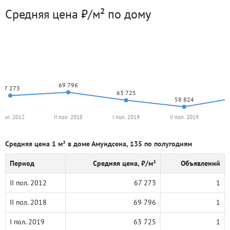
Средняя цена ₽/м² по дому
69 796
67 273
63 725
58 824
I пол. 2012
II пол. 2018
I пол. 2019
II пол. 2019
Средняя цена 1 м² в доме Амундсена, 135 по полугодиям
Период
Средняя цена, ₽/м²
Объявлений
II пол. 2012
67 273
1
II пол. 2018
69 796
1
I пол. 2019
63 725
1