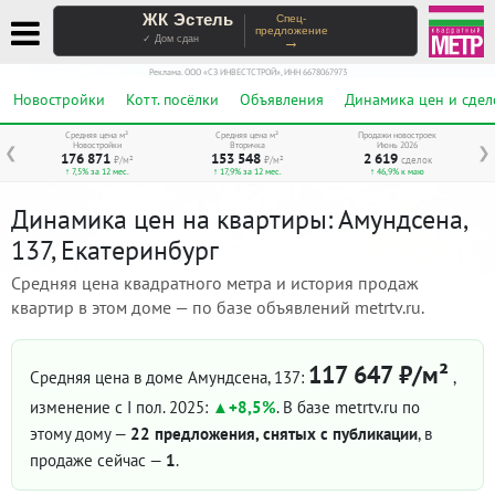
ЖК Эстель
Спец-
предложение
→
✓ Дом сдан
Реклама. ООО «СЗ ИНВЕСТСТРОЙ», ИНН 6678067973
Новостройки
Котт. посёлки
Объявления
Динамика цен и сдел
Средняя цена м²
Средняя цена м²
Продажи новостроек
Новостройки
Вторичка
Июнь 2026
❮
❯
176 871
153 548
2 619
₽/м²
₽/м²
сделок
↑ 7,5% за 12 мес.
↑ 17,9% за 12 мес.
↑ 46,9% к маю
Динамика цен на квартиры: Амундсена,
137, Екатеринбург
Средняя цена квадратного метра и история продаж
квартир в этом доме — по базе объявлений metrtv.ru.
117 647 ₽/м²
Средняя цена в доме Амундсена, 137:
,
изменение с I пол. 2025:
+8,5%
. В базе metrtv.ru по
этому дому —
22 предложения, снятых с публикации
, в
продаже сейчас —
1
.