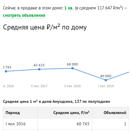
Сейчас в продаже в этом доме:
1 кв.
(в среднем 117 647 ₽/м²) —
смотреть объявления
Средняя цена ₽/м² по дому
68 000
65 625
60 765
40 000
 пол. 2016
II пол. 2017
II пол. 2018
I пол. 2019
Средняя цена 1 м² в доме Амундсена, 137 по полугодиям
Период
Средняя цена, ₽/м²
Объявлений
I пол. 2016
60 765
1