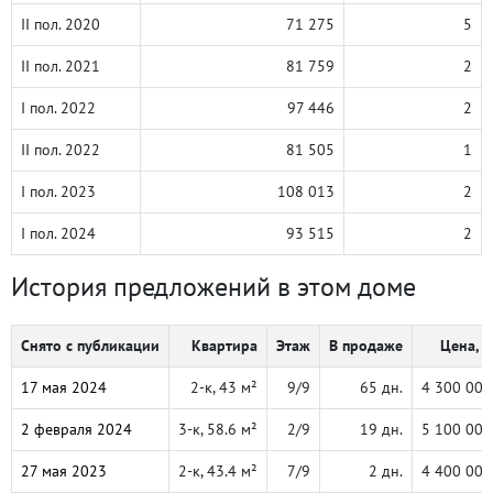
II пол. 2020
71 275
5
II пол. 2021
81 759
2
I пол. 2022
97 446
2
II пол. 2022
81 505
1
I пол. 2023
108 013
2
I пол. 2024
93 515
2
История предложений в этом доме
Снято с публикации
Квартира
Этаж
В продаже
Цена, ₽
17 мая 2024
2-к, 43 м²
9/9
65 дн.
4 300 000
2 февраля 2024
3-к, 58.6 м²
2/9
19 дн.
5 100 000
27 мая 2023
2-к, 43.4 м²
7/9
2 дн.
4 400 000