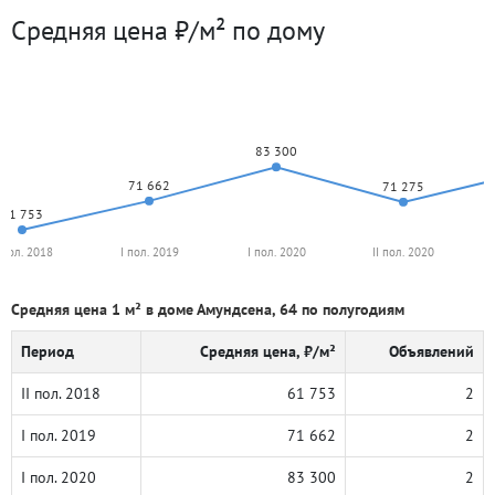
Средняя цена ₽/м² по дому
83 300
71 662
71 275
61 753
I пол. 2018
I пол. 2019
I пол. 2020
II пол. 2020
Средняя цена 1 м² в доме Амундсена, 64 по полугодиям
Период
Средняя цена, ₽/м²
Объявлений
II пол. 2018
61 753
2
I пол. 2019
71 662
2
I пол. 2020
83 300
2