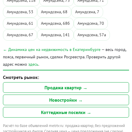
Амундсена, 118
Амундсена, 73
Амундсена, 71
Амундсена, 53
Амундсена, 68
Амундсена, 7
Амундсена, 61
Амундсена, 68б
Амундсена, 70
Амундсена, 67
Амундсена, 141
Амундсена, 57а
← Динамика цен на недвижимость в Екатеринбурге
— весь город,
пояса, первичный рынок, сделки Росреестра. Проверить другой
адрес можно
здесь
.
Смотреть рынок:
Продажа квартир →
Новостройки →
Коттеджные поселки →
Расчёт по базе объявлений metrtv.ru: продажа квартир, без предложений
застройщиков из фидов. Средняя цена — цена предложения (не сделки).