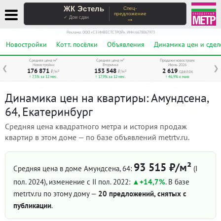
ЖК Эстель
Спец-
предложение
→
✓ Дом сдан
Реклама. ООО «СЗ ИНВЕСТСТРОЙ», ИНН 6678067973
Новостройки
Котт. посёлки
Объявления
Динамика цен и сдел
Средняя цена м²
Средняя цена м²
Продажи новостроек
Новостройки
Вторичка
Июнь 2026
❮
❯
176 871
153 548
2 619
₽/м²
₽/м²
сделок
↑ 7,5% за 12 мес.
↑ 17,9% за 12 мес.
↑ 46,9% к маю
Динамика цен на квартиры: Амундсена,
64, Екатеринбург
Средняя цена квадратного метра и история продаж
квартир в этом доме — по базе объявлений metrtv.ru.
93 515 ₽/м²
Средняя цена в доме Амундсена, 64:
(I
пол. 2024)
, изменение с II пол. 2022:
+14,7%
. В базе
metrtv.ru по этому дому —
20 предложений, снятых с
публикации
.