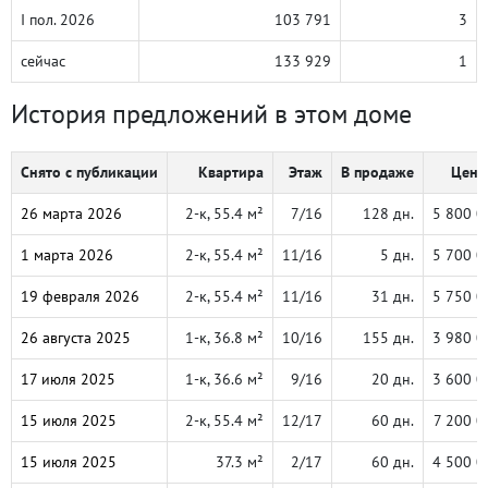
I пол. 2026
103 791
3
сейчас
133 929
1
История предложений в этом доме
Снято с публикации
Квартира
Этаж
В продаже
Цена,
26 марта 2026
2-к, 55.4 м²
7/16
128 дн.
5 800 0
1 марта 2026
2-к, 55.4 м²
11/16
5 дн.
5 700 0
19 февраля 2026
2-к, 55.4 м²
11/16
31 дн.
5 750 0
26 августа 2025
1-к, 36.8 м²
10/16
155 дн.
3 980 0
17 июля 2025
1-к, 36.6 м²
9/16
20 дн.
3 600 0
15 июля 2025
2-к, 55.4 м²
12/17
60 дн.
7 200 0
15 июля 2025
37.3 м²
2/17
60 дн.
4 500 0