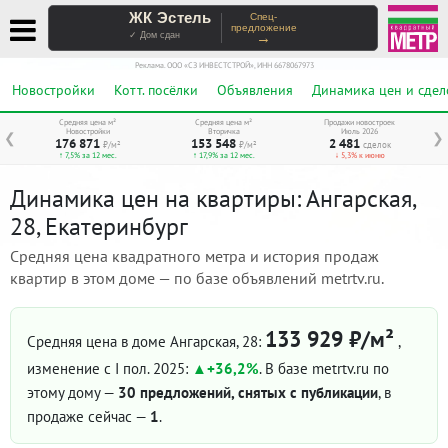
ЖК Эстель
Спец-
предложение
→
✓ Дом сдан
Реклама. ООО «СЗ ИНВЕСТСТРОЙ», ИНН 6678067973
Новостройки
Котт. посёлки
Объявления
Динамика цен и сдел
Средняя цена м²
Средняя цена м²
Продажи новостроек
Новостройки
Вторичка
Июль 2026
❮
❯
176 871
153 548
2 481
₽/м²
₽/м²
сделок
↑ 7,5% за 12 мес.
↑ 17,9% за 12 мес.
↓ 5,3% к июню
Динамика цен на квартиры: Ангарская,
28, Екатеринбург
Средняя цена квадратного метра и история продаж
квартир в этом доме — по базе объявлений metrtv.ru.
133 929 ₽/м²
Средняя цена в доме Ангарская, 28:
,
изменение с I пол. 2025:
+36,2%
. В базе metrtv.ru по
этому дому —
30 предложений, снятых с публикации
, в
продаже сейчас —
1
.