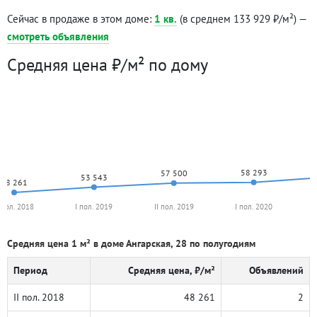
Сейчас в продаже в этом доме:
1 кв.
(в среднем 133 929 ₽/м²) —
смотреть объявления
Средняя цена ₽/м² по дому
58 293
57 500
53 543
48 261
I пол. 2018
I пол. 2019
II пол. 2019
I пол. 2020
Средняя цена 1 м² в доме Ангарская, 28 по полугодиям
Период
Средняя цена, ₽/м²
Объявлений
II пол. 2018
48 261
2