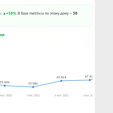
5:
+38%
. В базе metrtv.ru по этому дому —
30
ния
67 416
65 814
55 694
53 086
I пол. 2020
I пол. 2021
II пол. 2021
I пол. 2022
I