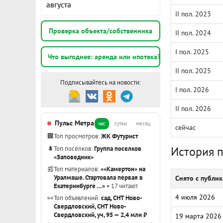
августа
II пол. 2023
Проверка объекта/собственника
II пол. 2024
I пол. 2025
Что выгоднее: аренда или ипотека?
II пол. 2025
Подписывайтесь на новости:
I пол. 2026
II пол. 2026
Пульс Метра
час
сутки
месяц
сейчас
🏢
Топ просмотров:
ЖК Футурист
История 
🌲
Топ посёлков:
Группа поселков
«Заповедник»
📰
Топ материалов:
««Камертон» на
Уралмаше. Стартовала первая в
Снято с публи
Екатеринбурге …»
• 17 читают
4 июля 2026
👀
Топ объявлений:
сад, СНТ Ново-
Свердловский, СНТ Ново-
Свердловский, уч, 95 — 2,4 млн ₽
19 марта 2026