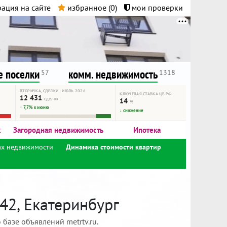
ация на сайте
избранное (
0
)
мои проверки
нта.
и!
 поселки
комм. недвижимость
57
1318
ВТОРИЧКА, СДЕЛКИ · ИЮЛЬ 2026
КЛЮЧЕВАЯ СТАВКА ЦБ РФ
12 431
сделок
14
%
↑ 7,7% к июню
↓ снижение
к
Загородная недвижимость
Ипотека
ах недвижимости
Динамика стоимости квартир
42, Екатеринбург
базе объявлений metrtv.ru.