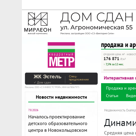
На Метре реклама - тольк
Помогайте независимому ре
продажа и а
СРЕДНЯЯ ЦЕНА М² · НОВОС
176 871
₽/м²
↑ 7,5% за 12 мес.
ЖК Эстель
Спец-
Интерактивная 
предложение
✓ Дом сдан
→
Продажа и аре
Реклама. ООО «СЗ ИНВЕСТСТРОЙ», ИНН 6678067973
Статьи
Виде
Новости недвижимости
7.8.2026
Недвижимость Екатер
Началось проектирование
Динамик
детского образовательного
центра в Новокольцовском
Средняя цена 