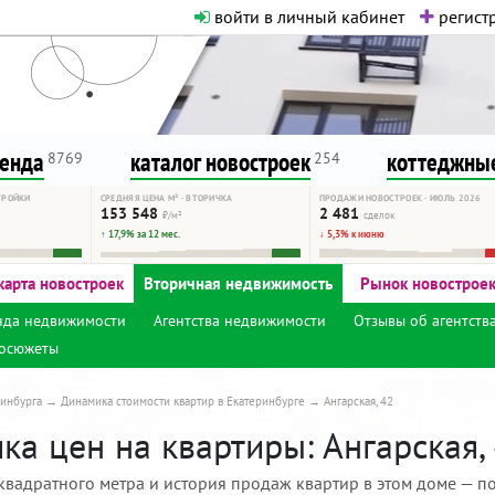
войти в личный кабинет
регистр
о нормальная. Никакого шок-конте
сурсу, как он помогает вам. Удач
ренда
каталог новостроек
коттеджные
8769
254
ТРОЙКИ
СРЕДНЯЯ ЦЕНА М² · ВТОРИЧКА
ПРОДАЖИ НОВОСТРОЕК · ИЮЛЬ 2026
153 548
2 481
₽/м²
сделок
↑ 17,9% за 12 мес.
↓ 5,3% к июню
карта новостроек
Вторичная недвижимость
Рынок новострое
нда недвижимости
Агентства недвижимости
Отзывы об агентств
осюжеты
инбурга
Динамика стоимости квартир в Екатеринбурге
Ангарская, 42
а цен на квартиры: Ангарская, 
квадратного метра и история продаж квартир в этом доме — по 