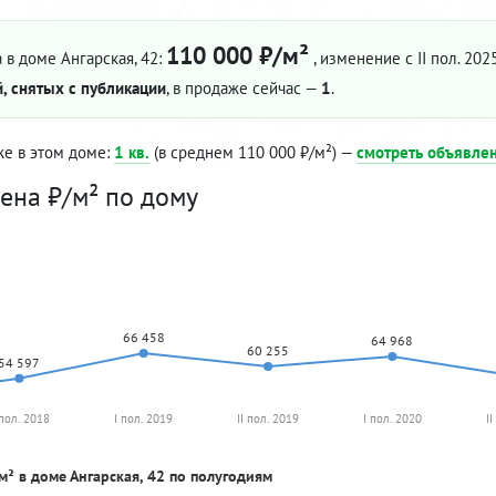
110 000 ₽/м²
 в доме Ангарская, 42:
, изменение с II пол. 202
, снятых с публикации
, в продаже сейчас —
1
.
же в этом доме:
1 кв.
(в среднем 110 000 ₽/м²) —
смотреть объявле
ена ₽/м² по дому
66 458
64 968
60 255
54 597
 пол. 2018
I пол. 2019
II пол. 2019
I пол. 2020
I
м² в доме Ангарская, 42 по полугодиям