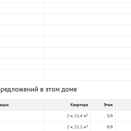
предложений в этом доме
кации
Квартира
Этаж
2-к, 51.4 м²
3/9
2-к, 51.2 м²
9/9