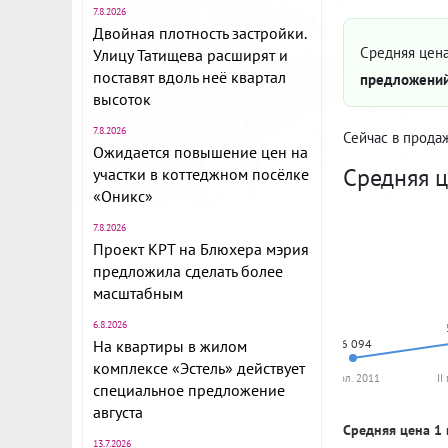
7.8.2026
Двойная плотность застройки.
Средняя цена
Улицу Татищева расширят и
поставят вдоль неё квартал
предложений
высоток
7.8.2026
Сейчас в прода
Ожидается повышение цен на
Средняя ц
участки в коттеджном посёлке
«Оникс»
7.8.2026
Проект КРТ на Блюхера мэрия
предложила сделать более
масштабным
6.8.2026
На квартиры в жилом
46 094
комплексе «Эстель» действует
I пол. 2011
II
специальное предложение
августа
Средняя цена 1 
13.7.2026