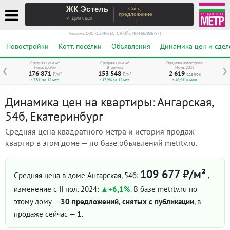
ЖК Эстель
Спец-
предложение
→
✓ Дом сдан
Реклама. ООО «СЗ ИНВЕСТСТРОЙ», ИНН 6678067973
Новостройки
Котт. посёлки
Объявления
Динамика цен и сдел
Средняя цена м²
Средняя цена м²
Продажи новостроек
Новостройки
Вторичка
Июнь 2026
❮
❯
176 871
153 548
2 619
₽/м²
₽/м²
сделок
↑ 7,5% за 12 мес.
↑ 17,9% за 12 мес.
↑ 46,9% к маю
Динамика цен на квартиры: Ангарская,
54б, Екатеринбург
Средняя цена квадратного метра и история продаж
квартир в этом доме — по базе объявлений metrtv.ru.
109 677 ₽/м²
Средняя цена в доме Ангарская, 54б:
,
изменение с II пол. 2024:
+6,1%
. В базе metrtv.ru по
этому дому —
30 предложений, снятых с публикации
, в
продаже сейчас —
1
.