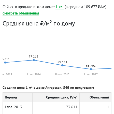
Сейчас в продаже в этом доме:
1 кв.
(в среднем 109 677 ₽/м²) —
смотреть объявления
Средняя цена ₽/м² по дому
77 215
73 611
69 444
63 701
 пол. 2013
II пол. 2014
II пол. 2015
I пол. 2017
I
Средняя цена 1 м² в доме Ангарская, 54б по полугодиям
Период
Средняя цена, ₽/м²
Объявлений
I пол. 2013
73 611
1