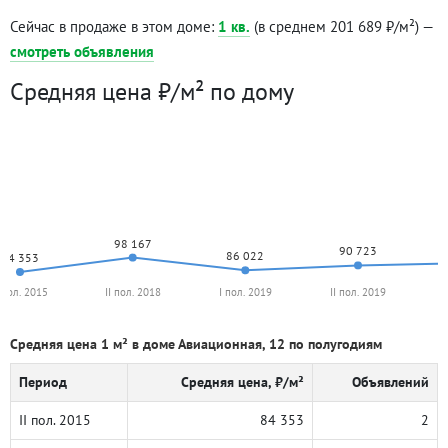
Сейчас в продаже в этом доме:
1 кв.
(в среднем 201 689 ₽/м²) —
смотреть объявления
Средняя цена ₽/м² по дому
98 167
90 723
86 022
84 353
I пол. 2015
II пол. 2018
I пол. 2019
II пол. 2019
Средняя цена 1 м² в доме Авиационная, 12 по полугодиям
Период
Средняя цена, ₽/м²
Объявлений
II пол. 2015
84 353
2