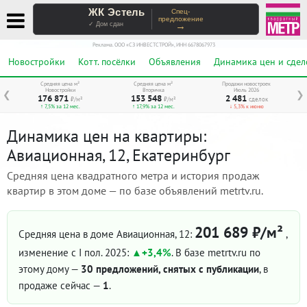
ЖК Эстель
Спец-
предложение
→
✓ Дом сдан
Реклама. ООО «СЗ ИНВЕСТСТРОЙ», ИНН 6678067973
Новостройки
Котт. посёлки
Объявления
Динамика цен и сдел
Средняя цена м²
Средняя цена м²
Продажи новостроек
Новостройки
Вторичка
Июль 2026
❮
❯
176 871
153 548
2 481
₽/м²
₽/м²
сделок
↑ 7,5% за 12 мес.
↑ 17,9% за 12 мес.
↓ 5,3% к июню
Динамика цен на квартиры:
Авиационная, 12, Екатеринбург
Средняя цена квадратного метра и история продаж
квартир в этом доме — по базе объявлений metrtv.ru.
201 689 ₽/м²
Средняя цена в доме Авиационная, 12:
,
изменение с I пол. 2025:
+3,4%
. В базе metrtv.ru по
этому дому —
30 предложений, снятых с публикации
, в
продаже сейчас —
1
.