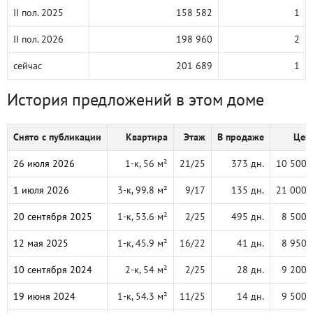
II пол. 2025
158 582
1
II пол. 2026
198 960
2
сейчас
201 689
1
История предложений в этом доме
Снято с публикации
Квартира
Этаж
В продаже
Цена
26 июля 2026
1-к, 56 м²
21/25
373 дн.
10 500 
1 июля 2026
3-к, 99.8 м²
9/17
135 дн.
21 000 
20 сентября 2025
1-к, 53.6 м²
2/25
495 дн.
8 500 
12 мая 2025
1-к, 45.9 м²
16/22
41 дн.
8 950 
10 сентября 2024
2-к, 54 м²
2/25
28 дн.
9 200 
19 июня 2024
1-к, 54.3 м²
11/25
14 дн.
9 500 