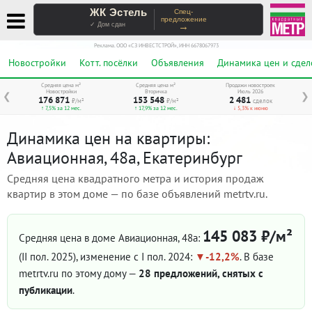
ЖК Эстель
Спец-
предложение
→
✓ Дом сдан
Реклама. ООО «СЗ ИНВЕСТСТРОЙ», ИНН 6678067973
Новостройки
Котт. посёлки
Объявления
Динамика цен и сдел
Средняя цена м²
Средняя цена м²
Продажи новостроек
Новостройки
Вторичка
Июль 2026
❮
❯
176 871
153 548
2 481
₽/м²
₽/м²
сделок
↑ 7,5% за 12 мес.
↑ 17,9% за 12 мес.
↓ 5,3% к июню
Динамика цен на квартиры:
Авиационная, 48а, Екатеринбург
Средняя цена квадратного метра и история продаж
квартир в этом доме — по базе объявлений metrtv.ru.
145 083 ₽/м²
Средняя цена в доме Авиационная, 48а:
(II пол. 2025)
, изменение с I пол. 2024:
-12,2%
. В базе
metrtv.ru по этому дому —
28 предложений, снятых с
публикации
.