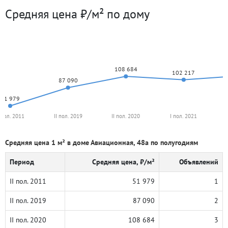
Средняя цена ₽/м² по дому
108 684
102 217
87 090
51 979
I пол. 2011
II пол. 2019
II пол. 2020
I пол. 2021
Средняя цена 1 м² в доме Авиационная, 48а по полугодиям
Период
Средняя цена, ₽/м²
Объявлений
II пол. 2011
51 979
1
II пол. 2019
87 090
2
II пол. 2020
108 684
3