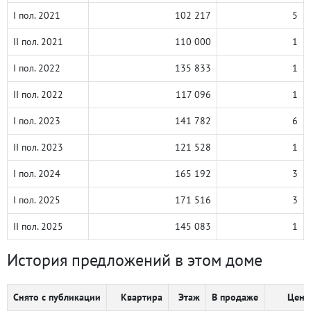
I пол. 2021
102 217
5
II пол. 2021
110 000
1
I пол. 2022
135 833
1
II пол. 2022
117 096
1
I пол. 2023
141 782
6
II пол. 2023
121 528
1
I пол. 2024
165 192
3
I пол. 2025
171 516
3
II пол. 2025
145 083
1
История предложений в этом доме
Снято с публикации
Квартира
Этаж
В продаже
Цена,