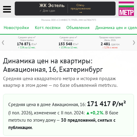
ЖК Эстель
Спец-
предложение
→
✓ Дом сдан
Реклама. ООО «СЗ ИНВЕСТСТРОЙ», ИНН 6678067973
Новостройки
Котт. посёлки
Объявления
Динамика цен и сдел
Средняя цена м²
Средняя цена м²
Продажи новостроек
Новостройки
Вторичка
Июль 2026
❮
❯
176 871
153 548
2 481
₽/м²
₽/м²
сделок
↑ 7,5% за 12 мес.
↑ 17,9% за 12 мес.
↓ 5,3% к июню
Динамика цен на квартиры:
Авиационная, 16, Екатеринбург
Средняя цена квадратного метра и история продаж
квартир в этом доме — по базе объявлений metrtv.ru.
171 417 ₽/м²
Средняя цена в доме Авиационная, 16:
(I пол. 2026)
, изменение с II пол. 2024:
+0,2%
. В базе
metrtv.ru по этому дому —
30 предложений, снятых с
публикации
.