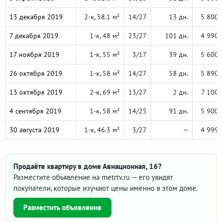
13 декабря 2019
2-к, 58.1 м²
14/27
13 дн.
5 800 
7 декабря 2019
1-к, 48 м²
23/27
101 дн.
4 990 
17 ноября 2019
1-к, 55 м²
3/17
39 дн.
5 600 
26 октября 2019
1-к, 58 м²
14/27
58 дн.
5 890 
13 октября 2019
2-к, 69 м²
13/27
2 дн.
7 100 
4 сентября 2019
1-к, 58 м²
14/25
91 дн.
5 900 
30 августа 2019
1-к, 46.3 м²
3/27
—
4 999 
Продаёте квартиру в доме Авиационная, 16?
Разместите объявление на metrtv.ru — его увидят
покупатели, которые изучают цены именно в этом доме.
Разместить объявление