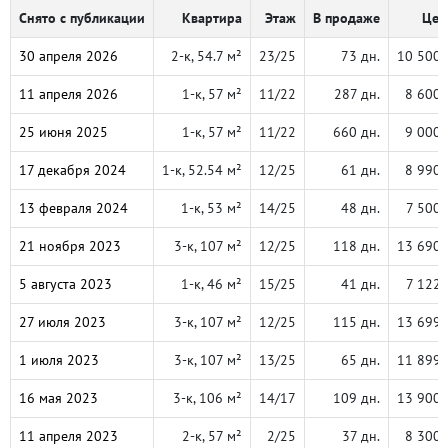
Снято с публикации
Квартира
Этаж
В продаже
Цен
30 апреля 2026
2-к, 54.7 м²
23/25
73 дн.
10 500 
11 апреля 2026
1-к, 57 м²
11/22
287 дн.
8 600 
25 июня 2025
1-к, 57 м²
11/22
660 дн.
9 000 
17 декабря 2024
1-к, 52.54 м²
12/25
61 дн.
8 990 
13 февраля 2024
1-к, 53 м²
14/25
48 дн.
7 500 
21 ноября 2023
3-к, 107 м²
12/25
118 дн.
13 690 
5 августа 2023
1-к, 46 м²
15/25
41 дн.
7 122 
27 июля 2023
3-к, 107 м²
12/25
115 дн.
13 699 
1 июля 2023
3-к, 107 м²
13/25
65 дн.
11 899 
16 мая 2023
3-к, 106 м²
14/17
109 дн.
13 900 
11 апреля 2023
2-к, 57 м²
2/25
37 дн.
8 300 