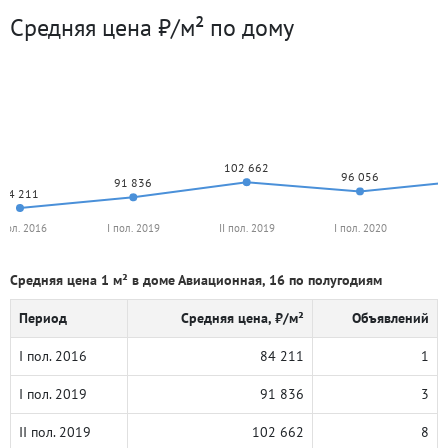
Средняя цена ₽/м² по дому
102 662
96 056
91 836
84 211
 пол. 2016
I пол. 2019
II пол. 2019
I пол. 2020
Средняя цена 1 м² в доме Авиационная, 16 по полугодиям
Период
Средняя цена, ₽/м²
Объявлений
I пол. 2016
84 211
1
I пол. 2019
91 836
3
II пол. 2019
102 662
8