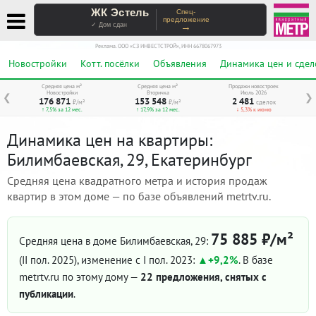
ЖК Эстель
Спец-
предложение
→
✓ Дом сдан
Реклама. ООО «СЗ ИНВЕСТСТРОЙ», ИНН 6678067973
Новостройки
Котт. посёлки
Объявления
Динамика цен и сдел
Средняя цена м²
Средняя цена м²
Продажи новостроек
Новостройки
Вторичка
Июль 2026
❮
❯
176 871
153 548
2 481
₽/м²
₽/м²
сделок
↑ 7,5% за 12 мес.
↑ 17,9% за 12 мес.
↓ 5,3% к июню
Динамика цен на квартиры:
Билимбаевская, 29, Екатеринбург
Средняя цена квадратного метра и история продаж
квартир в этом доме — по базе объявлений metrtv.ru.
75 885 ₽/м²
Средняя цена в доме Билимбаевская, 29:
(II пол. 2025)
, изменение с I пол. 2023:
+9,2%
. В базе
metrtv.ru по этому дому —
22 предложения, снятых с
публикации
.