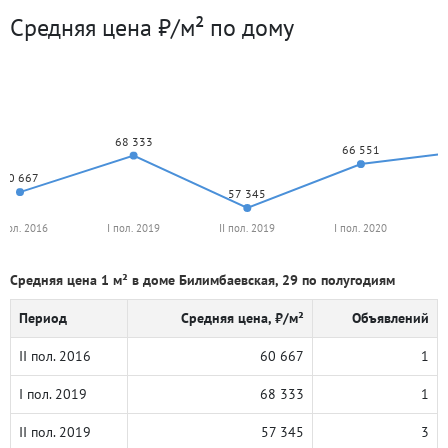
Средняя цена ₽/м² по дому
68 333
66 551
60 667
57 345
I пол. 2016
I пол. 2019
II пол. 2019
I пол. 2020
Средняя цена 1 м² в доме Билимбаевская, 29 по полугодиям
Период
Средняя цена, ₽/м²
Объявлений
II пол. 2016
60 667
1
I пол. 2019
68 333
1
II пол. 2019
57 345
3