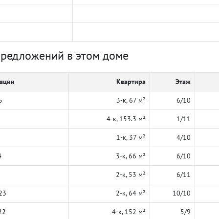
предложений в этом доме
кации
Квартира
Этаж
5
3-к, 67 м²
6/10
4-к, 153.3 м²
1/11
1-к, 37 м²
4/10
4
3-к, 66 м²
6/10
2-к, 53 м²
6/11
23
2-к, 64 м²
10/10
22
4-к, 152 м²
5/9