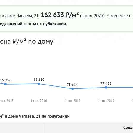
162 633 ₽/м²
 в доме Чапаева, 21:
(II пол. 2025)
, изменение с 
едложений, снятых с публикации
.
ена ₽/м² по дому
88 210
86 957
77 488
73 684
 пол. 2015
I пол. 2016
I пол. 2019
II пол. 2019
м² в доме Чапаева, 21 по полугодиям
Сред