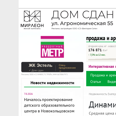
На Метре реклама - тольк
Помогайте независимому ре
продажа и а
СРЕДНЯЯ ЦЕНА М² · НОВОС
176 871
₽/м²
↑ 7,5% за 12 мес.
ЖК Эстель
Спец-
Интерактивная 
предложение
✓ Дом сдан
→
Продажа и аре
Реклама. ООО «СЗ ИНВЕСТСТРОЙ», ИНН 6678067973
Статьи
Виде
Новости недвижимости
7.8.2026
Недвижимость Екатер
Началось проектирование
Динамик
детского образовательного
центра в Новокольцовском
Средняя цена 