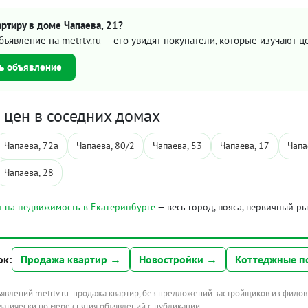
ртиру в доме Чапаева, 21?
бъявление на metrtv.ru — его увидят покупатели, которые изучают 
ь объявление
цен в соседних домах
Чапаева, 72а
Чапаева, 80/2
Чапаева, 53
Чапаева, 17
Чапа
Чапаева, 28
 на недвижимость в Екатеринбурге
— весь город, пояса, первичный р
ок:
Продажа квартир →
Новостройки →
Коттеджные п
ъявлений metrtv.ru: продажа квартир, без предложений застройщиков из фидов
атически по мере снятия объявлений с публикации.