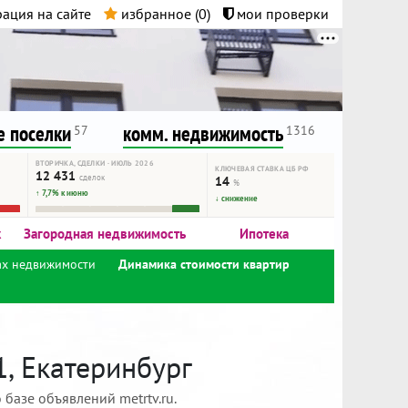
ация на сайте
избранное (
0
)
мои проверки
нта.
и!
 поселки
комм. недвижимость
57
1316
ВТОРИЧКА, СДЕЛКИ · ИЮЛЬ 2026
КЛЮЧЕВАЯ СТАВКА ЦБ РФ
12 431
сделок
14
%
↑ 7,7% к июню
↓ снижение
к
Загородная недвижимость
Ипотека
ах недвижимости
Динамика стоимости квартир
1, Екатеринбург
базе объявлений metrtv.ru.