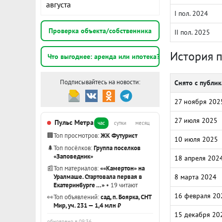
августа
I пол. 2024
Проверка объекта/собственника
II пол. 2025
История 
Что выгоднее: аренда или ипотека?
Подписывайтесь на новости:
Снято с публи
27 ноября 202
27 июля 2025
Пульс Метра
час
сутки
месяц
🏢
Топ просмотров:
ЖК Футурист
10 июля 2025
🌲
Топ посёлков:
Группа поселков
«Заповедник»
18 апреля 202
📰
Топ материалов:
««Камертон» на
Уралмаше. Стартовала первая в
8 марта 2024
Екатеринбурге …»
• 19 читают
16 февраля 20
👀
Топ объявлений:
сад, п. Боярка, СНТ
Мир, уч. 231 — 1,4 млн ₽
15 декабря 20
обновлено в 09:36