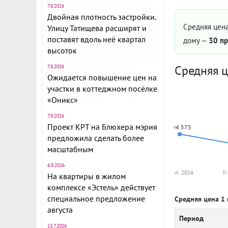
7.8.2026
Двойная плотность застройки.
Средняя цена
Улицу Татищева расширят и
поставят вдоль неё квартал
дому —
30 пр
высоток
Средняя ц
7.8.2026
Ожидается повышение цен на
участки в коттеджном посёлке
«Оникс»
7.8.2026
Проект КРТ на Блюхера мэрия
104 575
предложила сделать более
масштабным
6.8.2026
I пол. 2014
II
На квартиры в жилом
комплексе «Эстель» действует
специальное предложение
Средняя цена 1 
августа
Период
13.7.2026