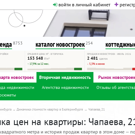
войти в личный кабинет
регистр
о нормальная. Никакого шок-конте
сурсу, как он помогает вам. Удач
ренда
каталог новостроек
коттеджные
8753
254
ТРОЙКИ
СРЕДНЯЯ ЦЕНА М² · ВТОРИЧКА
ПРОДАЖИ НОВОСТРОЕК · ИЮЛЬ 2026
153 548
2 481
₽/м²
сделок
↑ 17,9% за 12 мес.
↓ 5,3% к июню
карта новостроек
Вторичная недвижимость
Рынок новострое
нда недвижимости
Агентства недвижимости
Отзывы об агентств
осюжеты
инбурга
Динамика стоимости квартир в Екатеринбурге
Чапаева, 21
а цен на квартиры: Чапаева, 2
квадратного метра и история продаж квартир в этом доме — по 