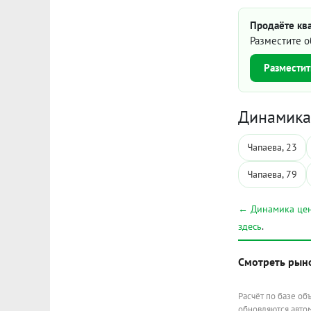
Продаёте ква
Разместите о
Разместит
Динамика 
Чапаева, 23
Чапаева, 79
← Динамика цен
здесь
.
Смотреть рын
Расчёт по базе об
обновляются автом