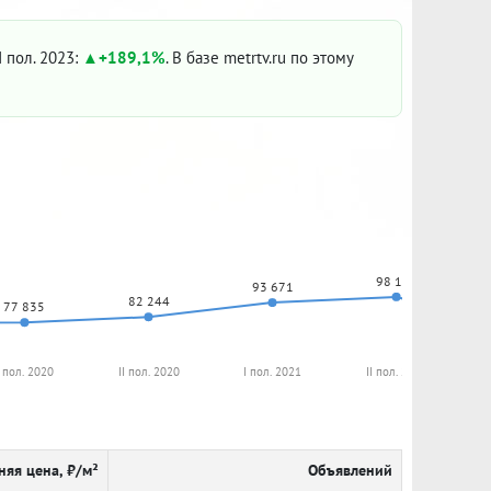
I пол. 2023:
+189,1%
. В базе metrtv.ru по этому
98 175
93 671
82 244
77 835
I пол. 2020
II пол. 2020
I пол. 2021
II пол. 2021
няя цена, ₽/м²
Объявлений