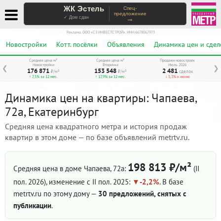
ЖК Эстель
Спец-
предложение
→
✓ Дом сдан
Реклама. ООО «СЗ ИНВЕСТСТРОЙ», ИНН 6678067973
Новостройки
Котт. посёлки
Объявления
Динамика цен и сдел
Средняя цена м²
Средняя цена м²
Продажи новостроек
Новостройки
Вторичка
Июль 2026
❮
❯
176 871
153 548
2 481
₽/м²
₽/м²
сделок
↑ 7,5% за 12 мес.
↑ 17,9% за 12 мес.
↓ 5,3% к июню
Динамика цен на квартиры: Чапаева,
72а, Екатеринбург
Средняя цена квадратного метра и история продаж
квартир в этом доме — по базе объявлений metrtv.ru.
198 813 ₽/м²
Средняя цена в доме Чапаева, 72а:
(II
пол. 2026)
, изменение с II пол. 2025:
-2,2%
. В базе
metrtv.ru по этому дому —
30 предложений, снятых с
публикации
.