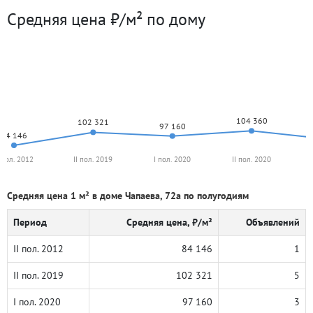
Средняя цена ₽/м² по дому
104 360
102 321
97 160
84 146
I пол. 2012
II пол. 2019
I пол. 2020
II пол. 2020
Средняя цена 1 м² в доме Чапаева, 72а по полугодиям
Период
Средняя цена, ₽/м²
Объявлений
II пол. 2012
84 146
1
II пол. 2019
102 321
5
I пол. 2020
97 160
3