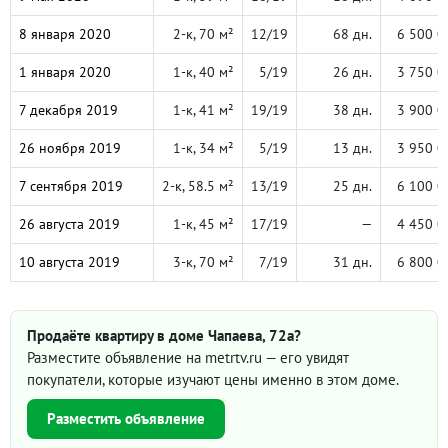
8 января 2020
2-к, 70 м²
12/19
68 дн.
6 500 0
1 января 2020
1-к, 40 м²
5/19
26 дн.
3 750 0
7 декабря 2019
1-к, 41 м²
19/19
38 дн.
3 900 0
26 ноября 2019
1-к, 34 м²
5/19
13 дн.
3 950 0
7 сентября 2019
2-к, 58.5 м²
13/19
25 дн.
6 100 0
26 августа 2019
1-к, 45 м²
17/19
—
4 450 0
10 августа 2019
3-к, 70 м²
7/19
31 дн.
6 800 0
Продаёте квартиру в доме Чапаева, 72а?
Разместите объявление на metrtv.ru — его увидят
покупатели, которые изучают цены именно в этом доме.
Разместить объявление