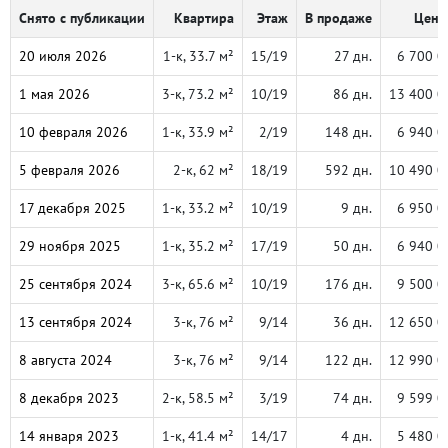
Снято с публикации
Квартира
Этаж
В продаже
Цена,
20 июля 2026
1-к, 33.7 м²
15/19
27 дн.
6 700 0
1 мая 2026
3-к, 73.2 м²
10/19
86 дн.
13 400 0
10 февраля 2026
1-к, 33.9 м²
2/19
148 дн.
6 940 0
5 февраля 2026
2-к, 62 м²
18/19
592 дн.
10 490 0
17 декабря 2025
1-к, 33.2 м²
10/19
9 дн.
6 950 0
29 ноября 2025
1-к, 35.2 м²
17/19
50 дн.
6 940 0
25 сентября 2024
3-к, 65.6 м²
10/19
176 дн.
9 500 0
13 сентября 2024
3-к, 76 м²
9/14
36 дн.
12 650 0
8 августа 2024
3-к, 76 м²
9/14
122 дн.
12 990 0
8 декабря 2023
2-к, 58.5 м²
3/19
74 дн.
9 599 0
14 января 2023
1-к, 41.4 м²
14/17
4 дн.
5 480 0