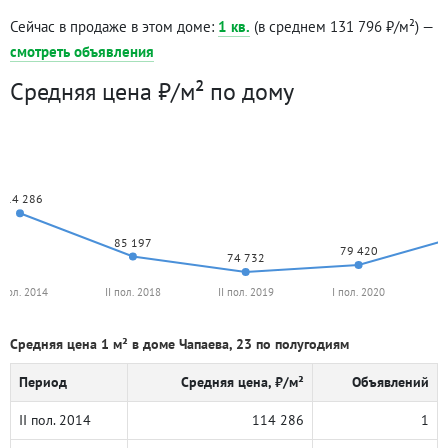
Сейчас в продаже в этом доме:
1 кв.
(в среднем 131 796 ₽/м²) —
смотреть объявления
Средняя цена ₽/м² по дому
114 286
85 197
79 420
74 732
I пол. 2014
II пол. 2018
II пол. 2019
I пол. 2020
Средняя цена 1 м² в доме Чапаева, 23 по полугодиям
Период
Средняя цена, ₽/м²
Объявлений
II пол. 2014
114 286
1