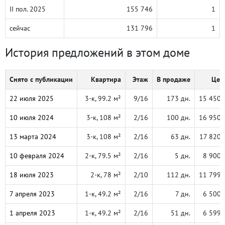
II пол. 2025
155 746
1
сейчас
131 796
1
История предложений в этом доме
Снято с публикации
Квартира
Этаж
В продаже
Цена
22 июля 2025
3-к, 99.2 м²
9/16
173 дн.
15 450 
10 июля 2024
3-к, 108 м²
2/16
100 дн.
16 950 
13 марта 2024
3-к, 108 м²
2/16
63 дн.
17 820 
10 февраля 2024
2-к, 79.5 м²
2/16
5 дн.
8 900 
18 июля 2023
2-к, 78 м²
2/10
112 дн.
11 799 
7 апреля 2023
1-к, 49.2 м²
2/16
7 дн.
6 500 
1 апреля 2023
1-к, 49.2 м²
2/16
51 дн.
6 599 