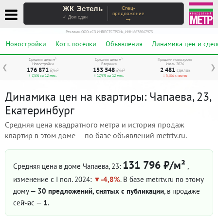
ЖК Эстель
Спец-
предложение
→
✓ Дом сдан
Реклама. ООО «СЗ ИНВЕСТСТРОЙ», ИНН 6678067973
Новостройки
Котт. посёлки
Объявления
Динамика цен и сдел
Средняя цена м²
Средняя цена м²
Продажи новостроек
Новостройки
Вторичка
Июль 2026
❮
❯
176 871
153 548
2 481
₽/м²
₽/м²
сделок
↑ 7,5% за 12 мес.
↑ 17,9% за 12 мес.
↓ 5,3% к июню
Динамика цен на квартиры: Чапаева, 23,
Екатеринбург
Средняя цена квадратного метра и история продаж
квартир в этом доме — по базе объявлений metrtv.ru.
131 796 ₽/м²
Средняя цена в доме Чапаева, 23:
,
изменение с I пол. 2024:
-4,8%
. В базе metrtv.ru по этому
дому —
30 предложений, снятых с публикации
, в продаже
сейчас —
1
.