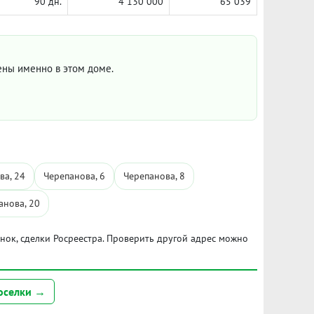
90 дн.
4 130 000
65 039
цены именно в этом доме.
ва, 24
Черепанова, 6
Черепанова, 8
анова, 20
ынок, сделки Росреестра. Проверить другой адрес можно
оселки →