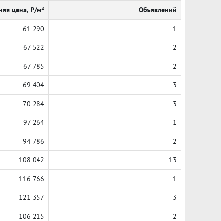
няя цена, ₽/м²
Объявлений
61 290
1
67 522
2
67 785
2
69 404
3
70 284
3
97 264
1
94 786
2
108 042
13
116 766
1
121 357
3
106 215
2