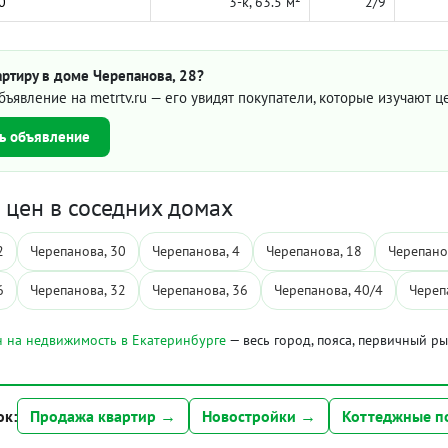
0
3-к, 63.5 м²
2/9
ртиру в доме Черепанова, 28?
бъявление на metrtv.ru — его увидят покупатели, которые изучают 
ь объявление
цен в соседних домах
2
Черепанова, 30
Черепанова, 4
Черепанова, 18
Черепано
6
Черепанова, 32
Черепанова, 36
Черепанова, 40/4
Череп
 на недвижимость в Екатеринбурге
— весь город, пояса, первичный р
ок:
Продажа квартир →
Новостройки →
Коттеджные п