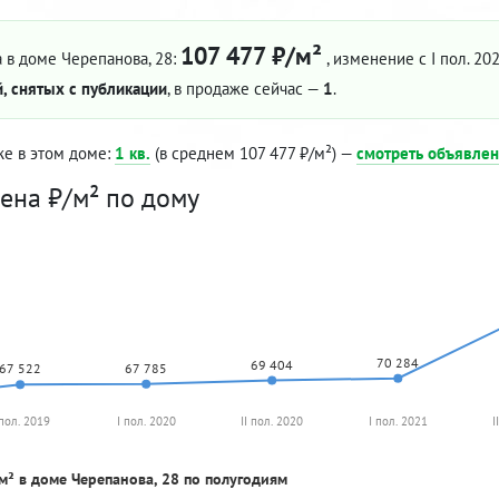
107 477 ₽/м²
 в доме Черепанова, 28:
, изменение с I пол. 20
, снятых с публикации
, в продаже сейчас —
1
.
же в этом доме:
1 кв.
(в среднем 107 477 ₽/м²) —
смотреть объявле
ена ₽/м² по дому
70 284
69 404
67 785
67 522
 пол. 2019
I пол. 2020
II пол. 2020
I пол. 2021
I
м² в доме Черепанова, 28 по полугодиям