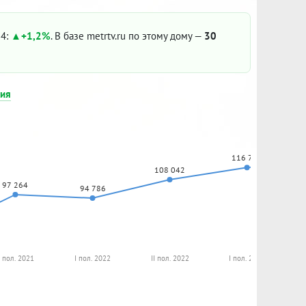
24:
+1,2%
. В базе metrtv.ru по этому дому —
30
ния
116 766
108 042
97 264
94 786
I пол. 2021
I пол. 2022
II пол. 2022
I пол. 2023