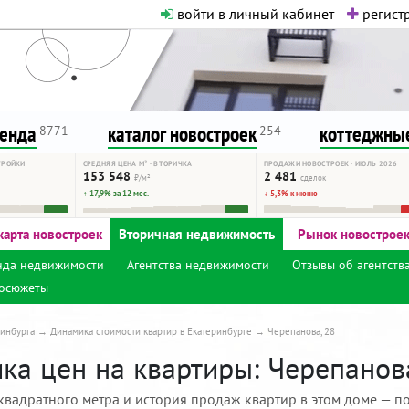
войти в личный кабинет
регистр
о нормальная. Никакого шок-конте
сурсу, как он помогает вам. Удач
ренда
каталог новостроек
коттеджные
8771
254
ТРОЙКИ
СРЕДНЯЯ ЦЕНА М² · ВТОРИЧКА
ПРОДАЖИ НОВОСТРОЕК · ИЮЛЬ 2026
153 548
2 481
₽/м²
сделок
↑ 17,9% за 12 мес.
↓ 5,3% к июню
карта новостроек
Вторичная недвижимость
Рынок новострое
нда недвижимости
Агентства недвижимости
Отзывы об агентств
осюжеты
инбурга
Динамика стоимости квартир в Екатеринбурге
Черепанова, 28
ка цен на квартиры: Черепанова
квадратного метра и история продаж квартир в этом доме — по 