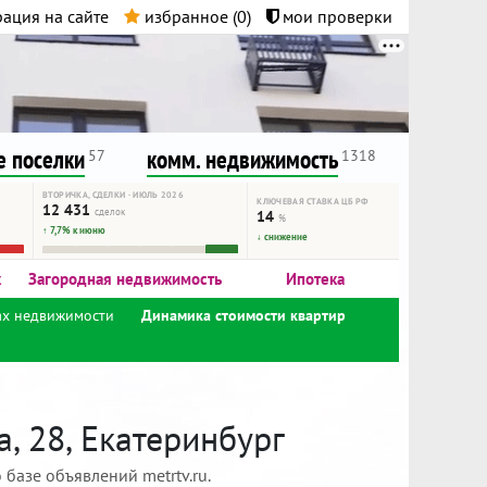
ация на сайте
избранное (
0
)
мои проверки
нта.
и!
 поселки
комм. недвижимость
57
1318
ВТОРИЧКА, СДЕЛКИ · ИЮЛЬ 2026
КЛЮЧЕВАЯ СТАВКА ЦБ РФ
12 431
сделок
14
%
↑ 7,7% к июню
↓ снижение
к
Загородная недвижимость
Ипотека
ах недвижимости
Динамика стоимости квартир
, 28, Екатеринбург
базе объявлений metrtv.ru.