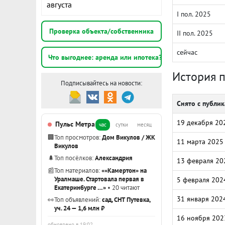
августа
I пол. 2025
Проверка объекта/собственника
II пол. 2025
сейчас
Что выгоднее: аренда или ипотека?
История 
Подписывайтесь на новости:
Снято с публи
19 декабря 20
Пульс Метра
час
сутки
месяц
🏢
Топ просмотров:
Дом Викулов / ЖК
11 марта 2025
Викулов
🌲
Топ посёлков:
Александрия
13 февраля 20
📰
Топ материалов:
««Камертон» на
Уралмаше. Стартовала первая в
5 февраля 202
Екатеринбурге …»
• 20 читают
31 января 202
👀
Топ объявлений:
сад, СНТ Путевка,
уч. 24 — 1,6 млн ₽
16 ноября 202
обновлено в 19:02