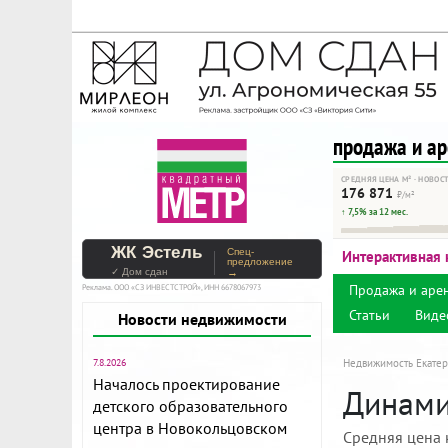
На Метре реклама - тольк
Помогайте независимому ре
продажа и а
СРЕДНЯЯ ЦЕНА М² · НОВОС
176 871
₽/м²
↑ 7,5% за 12 мес.
ЖК Эстель
Спец-
Интерактивная 
предложение
✓ Дом сдан
→
Продажа и аре
Реклама. ООО «СЗ ИНВЕСТСТРОЙ», ИНН 6678067973
Статьи
Виде
Новости недвижимости
7.8.2026
Недвижимость Екатер
Началось проектирование
Динами
детского образовательного
центра в Новокольцовском
Средняя цена 