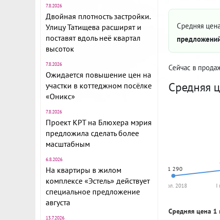
7.8.2026
Двойная плотность застройки.
Средняя цена
Улицу Татищева расширят и
поставят вдоль неё квартал
предложений
высоток
7.8.2026
Сейчас в прода
Ожидается повышение цен на
Средняя ц
участки в коттеджном посёлке
«Оникс»
7.8.2026
Проект КРТ на Блюхера мэрия
предложила сделать более
масштабным
6.8.2026
На квартиры в жилом
61 290
комплексе «Эстель» действует
II пол. 2018
I
специальное предложение
августа
Средняя цена 1 
13.7.2026