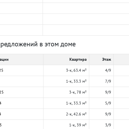
предложений в этом доме
кации
Квартира
Этаж
25
3-к, 63.4 м²
4/9
1-к, 33.3 м²
7/9
25
3-к, 78 м²
9/9
4
1-к, 33.3 м²
5/9
4
2-к, 42.6 м²
9/9
3
1-к, 39 м²
3/9