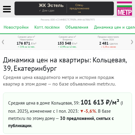
ЖК Эстель
Спец-
предложение
→
✓ Дом сдан
Реклама. ООО «СЗ ИНВЕСТСТРОЙ», ИНН 6678067973
Новостройки
Котт. посёлки
Объявления
Динамика цен и сдел
Средняя цена м²
Средняя цена м²
Продажи новостроек
Новостройки
Вторичка
Июль 2026
❮
❯
176 871
153 548
2 481
₽/м²
₽/м²
сделок
↑ 7,5% за 12 мес.
↑ 17,9% за 12 мес.
↓ 5,3% к июню
Динамика цен на квартиры: Кольцевая,
39, Екатеринбург
Средняя цена квадратного метра и история продаж
квартир в этом доме — по базе объявлений metrtv.ru.
101 613 ₽/м²
Средняя цена в доме Кольцевая, 39:
(I
пол. 2025)
, изменение с I пол. 2023:
-5,6%
. В базе
metrtv.ru по этому дому —
30 предложений, снятых с
публикации
.