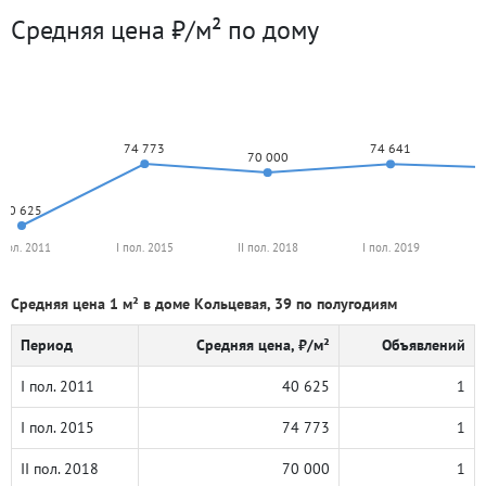
Средняя цена ₽/м² по дому
74 773
74 641
70 000
40 625
 пол. 2011
I пол. 2015
II пол. 2018
I пол. 2019
Средняя цена 1 м² в доме Кольцевая, 39 по полугодиям
Период
Средняя цена, ₽/м²
Объявлений
I пол. 2011
40 625
1
I пол. 2015
74 773
1
II пол. 2018
70 000
1