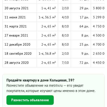
20 августа 2021
1-к, 41 м²
2/10
29 дн.
3 800 00
11 июня 2021
1-к, 36.5 м²
4/10
17 дн.
3 299 00
31 марта 2021
2-к, 65 м²
8/10
64 дн.
4 750 00
27 января 2021
2-к, 65 м²
8/10
8 дн.
4 500 00
12 декабря 2020
2-к, 65 м²
8/10
23 дн.
4 700 00
18 сентября 2020
1-к, 36.8 м²
2/10
9 дн.
2 650 00
28 августа 2020
2-к, 65 м²
7/10
72 дн.
4 450 00
Продаёте квартиру в доме Кольцевая, 39?
Разместите объявление на metrtv.ru — его увидят
покупатели, которые изучают цены именно в этом доме.
Разместить объявление