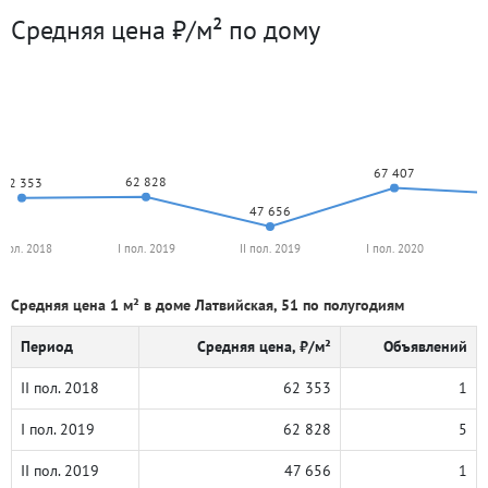
Средняя цена ₽/м² по дому
67 407
62 828
62 353
47 656
I пол. 2018
I пол. 2019
II пол. 2019
I пол. 2020
Средняя цена 1 м² в доме Латвийская, 51 по полугодиям
Период
Средняя цена, ₽/м²
Объявлений
II пол. 2018
62 353
1
I пол. 2019
62 828
5
II пол. 2019
47 656
1