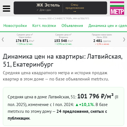
ЖК Эстель
Спец-
предложение
→
✓ Дом сдан
Реклама. ООО «СЗ ИНВЕСТСТРОЙ», ИНН 6678067973
Новостройки
Котт. посёлки
Объявления
Динамика цен и сдел
Средняя цена м²
Средняя цена м²
Продажи новостроек
Новостройки
Вторичка
Июль 2026
❮
❯
176 871
153 548
2 481
₽/м²
₽/м²
сделок
↑ 7,5% за 12 мес.
↑ 17,9% за 12 мес.
↓ 5,3% к июню
Динамика цен на квартиры: Латвийская,
51, Екатеринбург
Средняя цена квадратного метра и история продаж
квартир в этом доме — по базе объявлений metrtv.ru.
101 796 ₽/м²
Средняя цена в доме Латвийская, 51:
(II
пол. 2025)
, изменение с I пол. 2024:
+10,1%
. В базе
metrtv.ru по этому дому —
24 предложения, снятых с
публикации
.