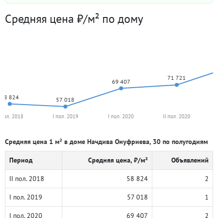
Средняя цена ₽/м² по дому
71 721
69 407
58 824
57 018
I пол. 2018
I пол. 2019
I пол. 2020
II пол. 2020
Средняя цена 1 м² в доме Начдива Онуфриева, 30 по полугодиям
Период
Средняя цена, ₽/м²
Объявлений
II пол. 2018
58 824
2
I пол. 2019
57 018
1
I пол. 2020
69 407
2