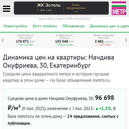
ЖК Эстель
Спец-
предложение
→
✓ Дом сдан
Реклама. ООО «СЗ ИНВЕСТСТРОЙ», ИНН 6678067973
Новостройки
Котт. посёлки
Объявления
Динамика цен и сдел
Средняя цена м²
Средняя цена м²
Продажи новостроек
Новостройки
Вторичка
Июль 2026
❮
❯
176 871
153 548
2 481
₽/м²
₽/м²
сделок
↑ 7,5% за 12 мес.
↑ 17,9% за 12 мес.
↓ 5,3% к июню
Динамика цен на квартиры: Начдива
Онуфриева, 30, Екатеринбург
Средняя цена квадратного метра и история продаж
квартир в этом доме — по базе объявлений metrtv.ru.
96 698
Средняя цена в доме Начдива Онуфриева, 30:
₽/м²
(II пол. 2025)
, изменение с I пол. 2023:
+1,3%
. В
базе metrtv.ru по этому дому —
24 предложения, снятых с
публикации
.