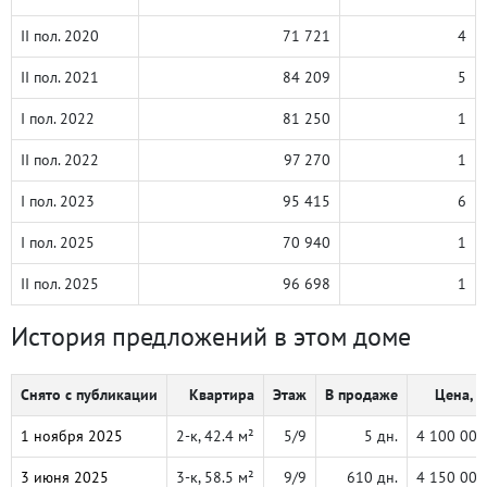
II пол. 2020
71 721
4
II пол. 2021
84 209
5
I пол. 2022
81 250
1
II пол. 2022
97 270
1
I пол. 2023
95 415
6
I пол. 2025
70 940
1
II пол. 2025
96 698
1
История предложений в этом доме
Снято с публикации
Квартира
Этаж
В продаже
Цена, ₽
1 ноября 2025
2-к, 42.4 м²
5/9
5 дн.
4 100 000
3 июня 2025
3-к, 58.5 м²
9/9
610 дн.
4 150 000