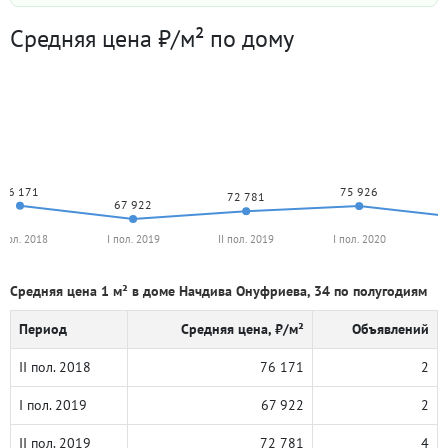
Средняя цена ₽/м² по дому
76 171
75 926
72 781
67 922
I пол. 2018
I пол. 2019
II пол. 2019
I пол. 2020
Средняя цена 1 м² в доме Начдива Онуфриева, 34 по полугодиям
Период
Средняя цена, ₽/м²
Объявлений
II пол. 2018
76 171
2
I пол. 2019
67 922
2
II пол. 2019
72 781
4