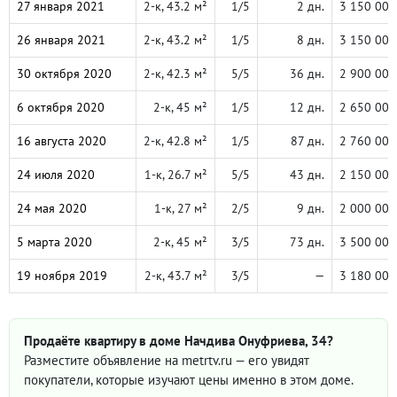
27 января 2021
2-к, 43.2 м²
1/5
2 дн.
3 150 000
26 января 2021
2-к, 43.2 м²
1/5
8 дн.
3 150 000
30 октября 2020
2-к, 42.3 м²
5/5
36 дн.
2 900 000
6 октября 2020
2-к, 45 м²
1/5
12 дн.
2 650 000
16 августа 2020
2-к, 42.8 м²
1/5
87 дн.
2 760 000
24 июля 2020
1-к, 26.7 м²
5/5
43 дн.
2 150 000
24 мая 2020
1-к, 27 м²
2/5
9 дн.
2 000 000
5 марта 2020
2-к, 45 м²
3/5
73 дн.
3 500 000
19 ноября 2019
2-к, 43.7 м²
3/5
—
3 180 000
Продаёте квартиру в доме Начдива Онуфриева, 34?
Разместите объявление на metrtv.ru — его увидят
покупатели, которые изучают цены именно в этом доме.