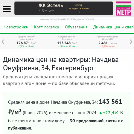
ЖК Эстель
Спец-
предложение
→
✓ Дом сдан
Реклама. ООО «СЗ ИНВЕСТСТРОЙ», ИНН 6678067973
Новостройки
Котт. посёлки
Объявления
Динамика цен и сдел
Средняя цена м²
Средняя цена м²
Продажи новостроек
Новостройки
Вторичка
Июль 2026
❮
❯
176 871
153 548
2 481
₽/м²
₽/м²
сделок
↑ 7,5% за 12 мес.
↑ 17,9% за 12 мес.
↓ 5,3% к июню
Динамика цен на квартиры: Начдива
Онуфриева, 34, Екатеринбург
Средняя цена квадратного метра и история продаж
квартир в этом доме — по базе объявлений metrtv.ru.
143 561
Средняя цена в доме Начдива Онуфриева, 34:
₽/м²
(II пол. 2025)
, изменение с I пол. 2024:
+22,4%
. В
базе metrtv.ru по этому дому —
30 предложений, снятых с
публикации
.