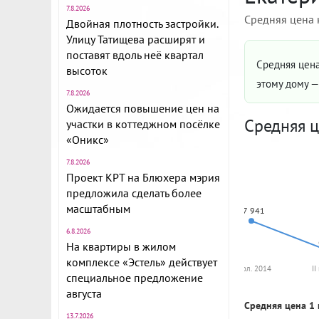
7.8.2026
Средняя цена 
Двойная плотность застройки.
Улицу Татищева расширят и
поставят вдоль неё квартал
Средняя цена
высоток
этому дому 
7.8.2026
Ожидается повышение цен на
Средняя ц
участки в коттеджном посёлке
«Оникс»
7.8.2026
Проект КРТ на Блюхера мэрия
предложила сделать более
масштабным
87 941
6.8.2026
На квартиры в жилом
комплексе «Эстель» действует
II пол. 2014
II
специальное предложение
августа
Средняя цена 1 
13.7.2026