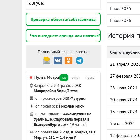
августа
I пол. 2025
Проверка объекта/собственника
I пол. 2026
История 
Что выгоднее: аренда или ипотека?
Подписывайтесь на новости:
Снято с публи
21 апреля 202
27 февраля 20
Пульс Метра
час
сутки
месяц
🤖
Запросили ИИ-разбор:
ЖК
28 июля 2024
Микрорайон Зори, 3 этап
🏢
Топ просмотров:
ЖК Футурист
20 июля 2024
🌲
Топ посёлков:
Николин ключ
13 июля 2024
📰
Топ материалов:
««Камертон» на
Уралмаше. Стартовала первая в
5 июля 2024
Екатеринбурге …»
• 19 читают
👀
Топ объявлений:
сад, п. Боярка, СНТ
12 февраля 20
Мир, уч. 231 — 1,4 млн ₽