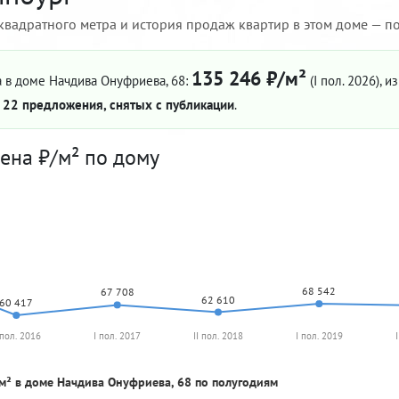
квадратного метра и история продаж квартир в этом доме — по 
135 246 ₽/м²
 в доме Начдива Онуфриева, 68:
(I пол. 2026)
, и
—
22 предложения, снятых с публикации
.
ена ₽/м² по дому
68 542
67 708
62 610
60 417
 пол. 2016
I пол. 2017
II пол. 2018
I пол. 2019
м² в доме Начдива Онуфриева, 68 по полугодиям