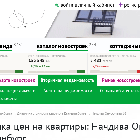
войти в личный кабинет
регистр
о нормальная. Никакого шок-конте
сурсу, как он помогает вам. Удач
ренда
каталог новостроек
коттеджные
8751
254
ТРОЙКИ
СРЕДНЯЯ ЦЕНА М² · ВТОРИЧКА
ПРОДАЖИ НОВОСТРОЕК · ИЮЛЬ 2026
153 548
2 481
₽/м²
сделок
↑ 17,9% за 12 мес.
↓ 5,3% к июню
карта новостроек
Вторичная недвижимость
Рынок новострое
нда недвижимости
Агентства недвижимости
Отзывы об агентств
осюжеты
инбурга
Динамика стоимости квартир в Екатеринбурге
Начдива Онуфриева, 68
ка цен на квартиры: Начдива О
инбург