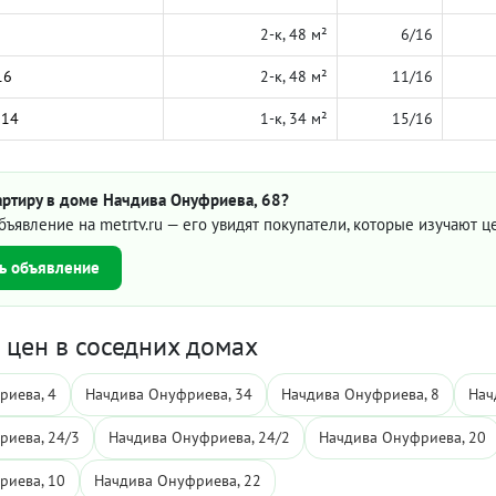
2-к, 48 м²
6/16
16
2-к, 48 м²
11/16
014
1-к, 34 м²
15/16
артиру в доме Начдива Онуфриева, 68?
бъявление на metrtv.ru — его увидят покупатели, которые изучают 
ь объявление
цен в соседних домах
риева, 4
Начдива Онуфриева, 34
Начдива Онуфриева, 8
Нач
риева, 24/3
Начдива Онуфриева, 24/2
Начдива Онуфриева, 20
риева, 10
Начдива Онуфриева, 22