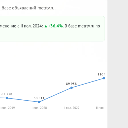
базе объявлений metrtv.ru.
зменение с II пол. 2024:
+36,4%
. В базе metrtv.ru по
110 912
89 958
67 338
58 511
II пол. 2019
I пол. 2020
II пол. 2022
II пол. 2023