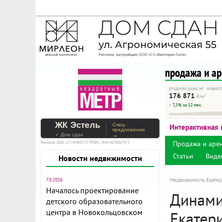
На Метре реклама - тольк
Помогайте независимому ре
продажа и а
СРЕДНЯЯ ЦЕНА М² · НОВОС
176 871
₽/м²
↑ 7,5% за 12 мес.
ЖК Эстель
Спец-
Интерактивная 
предложение
✓ Дом сдан
→
Продажа и аре
Реклама. ООО «СЗ ИНВЕСТСТРОЙ», ИНН 6678067973
Статьи
Виде
Новости недвижимости
7.8.2026
Недвижимость Екатер
Началось проектирование
Динами
детского образовательного
центра в Новокольцовском
Екатер