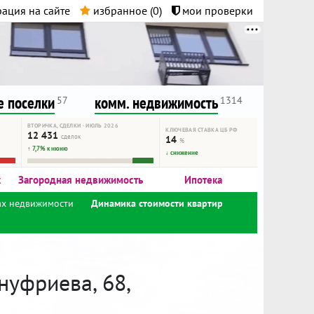
ация на сайте
избранное (
0
)
мои проверки
нта.
и!
 поселки
комм. недвижимость
57
1314
ВТОРИЧКА, СДЕЛКИ · ИЮЛЬ 2026
КЛЮЧЕВАЯ СТАВКА ЦБ РФ
12 431
сделок
14
%
↑ 7,7% к июню
↓ снижение
к
Загородная недвижимость
Ипотека
ах недвижимости
Динамика стоимости квартир
нуфриева, 68,