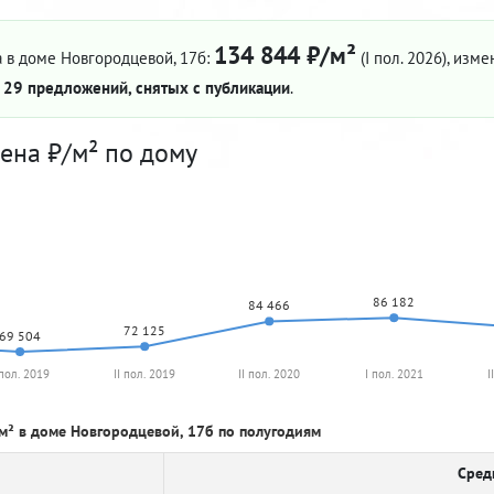
134 844 ₽/м²
 в доме Новгородцевой, 17б:
(I пол. 2026)
, изме
—
29 предложений, снятых с публикации
.
ена ₽/м² по дому
86 182
84 466
72 125
69 504
 пол. 2019
II пол. 2019
II пол. 2020
I пол. 2021
I
м² в доме Новгородцевой, 17б по полугодиям
Сред