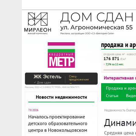
На Метре реклама - тольк
Помогайте независимому ре
продажа и а
СРЕДНЯЯ ЦЕНА М² · НОВОС
176 871
₽/м²
↑ 7,5% за 12 мес.
ЖК Эстель
Спец-
Интерактивная 
предложение
✓ Дом сдан
→
Продажа и аре
Реклама. ООО «СЗ ИНВЕСТСТРОЙ», ИНН 6678067973
Статьи
Виде
Новости недвижимости
7.8.2026
Недвижимость Екатер
Началось проектирование
Динами
детского образовательного
центра в Новокольцовском
Средняя цена 