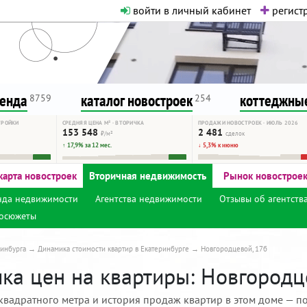
войти в личный кабинет
регистр
о нормальная. Никакого шок-конте
сурсу, как он помогает вам. Удач
ренда
каталог новостроек
коттеджные
8759
254
ТРОЙКИ
СРЕДНЯЯ ЦЕНА М² · ВТОРИЧКА
ПРОДАЖИ НОВОСТРОЕК · ИЮЛЬ 2026
153 548
2 481
₽/м²
сделок
↑ 17,9% за 12 мес.
↓ 5,3% к июню
карта новостроек
Вторичная недвижимость
Рынок новострое
нда недвижимости
Агентства недвижимости
Отзывы об агентств
осюжеты
инбурга
Динамика стоимости квартир в Екатеринбурге
Новгородцевой, 17б
ка цен на квартиры: Новгородце
квадратного метра и история продаж квартир в этом доме — по 