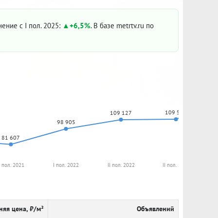
нение с I пол. 2025:
+6,5%
. В базе metrtv.ru по
109 548
109 127
98 905
81 607
I пол. 2021
I пол. 2022
II пол. 2022
II пол. 2023
няя цена, ₽/м²
Объявлений