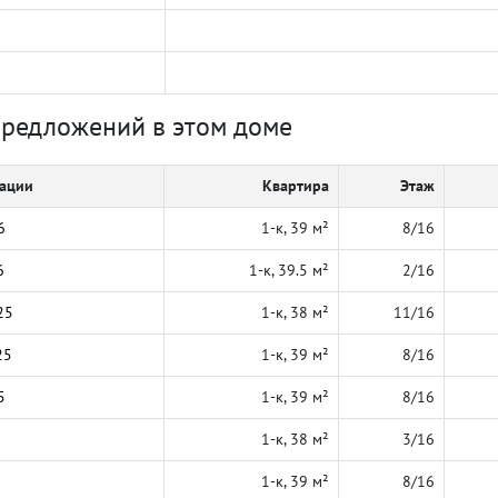
предложений в этом доме
кации
Квартира
Этаж
6
1-к, 39 м²
8/16
6
1-к, 39.5 м²
2/16
25
1-к, 38 м²
11/16
25
1-к, 39 м²
8/16
5
1-к, 39 м²
8/16
1-к, 38 м²
3/16
1-к, 39 м²
8/16