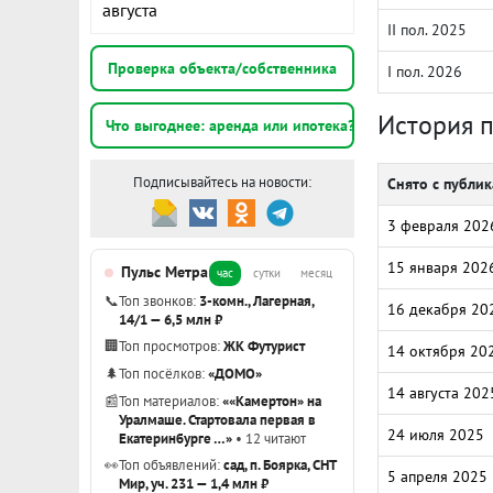
августа
II пол. 2025
Проверка объекта/собственника
I пол. 2026
История 
Что выгоднее: аренда или ипотека?
Подписывайтесь на новости:
Снято с публи
3 февраля 202
15 января 202
Пульс Метра
час
сутки
месяц
📞
Топ звонков:
3-комн., Лагерная,
16 декабря 20
14/1 — 6,5 млн ₽
🏢
Топ просмотров:
ЖК Футурист
14 октября 20
🌲
Топ посёлков:
«ДОМО»
14 августа 202
📰
Топ материалов:
««Камертон» на
Уралмаше. Стартовала первая в
24 июля 2025
Екатеринбурге …»
• 12 читают
👀
Топ объявлений:
сад, п. Боярка, СНТ
5 апреля 2025
Мир, уч. 231 — 1,4 млн ₽