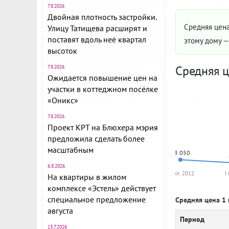
7.8.2026
Двойная плотность застройки.
Средняя цена
Улицу Татищева расширят и
поставят вдоль неё квартал
этому дому 
высоток
Средняя ц
7.8.2026
Ожидается повышение цен на
участки в коттеджном посёлке
«Оникс»
7.8.2026
Проект КРТ на Блюхера мэрия
предложила сделать более
масштабным
73 050
6.8.2026
I пол. 2012
I
На квартиры в жилом
комплексе «Эстель» действует
специальное предложение
Средняя цена 1 
августа
Период
13.7.2026