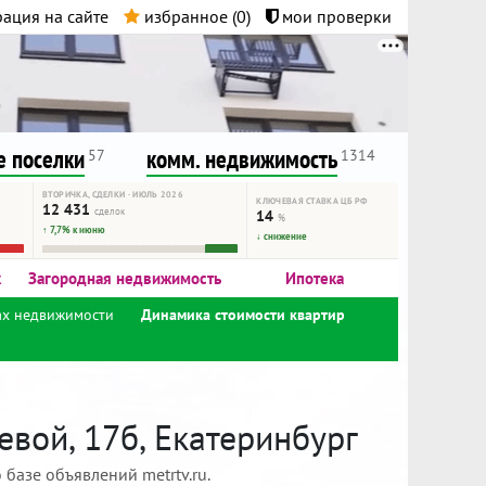
ация на сайте
избранное (
0
)
мои проверки
нта.
и!
 поселки
комм. недвижимость
57
1314
ВТОРИЧКА, СДЕЛКИ · ИЮЛЬ 2026
КЛЮЧЕВАЯ СТАВКА ЦБ РФ
12 431
сделок
14
%
↑ 7,7% к июню
↓ снижение
к
Загородная недвижимость
Ипотека
ах недвижимости
Динамика стоимости квартир
вой, 17б, Екатеринбург
базе объявлений metrtv.ru.