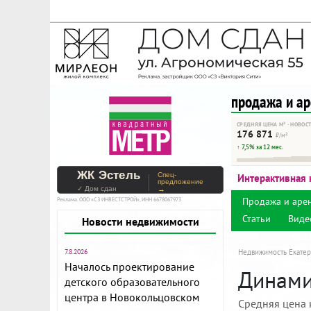
На Метре реклама - тольк
Помогайте независимому ре
продажа и а
СРЕДНЯЯ ЦЕНА М² · НОВОС
176 871
₽/м²
↑ 7,5% за 12 мес.
ЖК Эстель
Спец-
Интерактивная 
предложение
✓ Дом сдан
→
Продажа и аре
Реклама. ООО «СЗ ИНВЕСТСТРОЙ», ИНН 6678067973
Статьи
Виде
Новости недвижимости
7.8.2026
Недвижимость Екатер
Началось проектирование
Динами
детского образовательного
центра в Новокольцовском
Средняя цена 