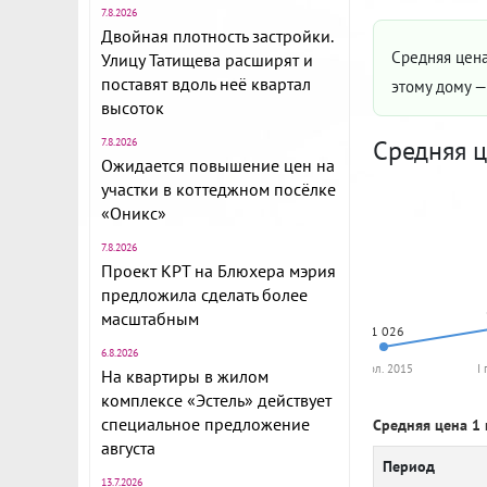
7.8.2026
Двойная плотность застройки.
Средняя цена
Улицу Татищева расширят и
поставят вдоль неё квартал
этому дому 
высоток
Средняя ц
7.8.2026
Ожидается повышение цен на
участки в коттеджном посёлке
«Оникс»
7.8.2026
Проект КРТ на Блюхера мэрия
предложила сделать более
масштабным
71 026
6.8.2026
I пол. 2015
I
На квартиры в жилом
комплексе «Эстель» действует
специальное предложение
Средняя цена 1 
августа
Период
13.7.2026