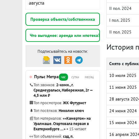
августа
II пол. 2024
Проверка объекта/собственника
I пол. 2025
II пол. 2025
Что выгоднее: аренда или ипотека?
История 
Подписывайтесь на новости:
Снято с публи
10 июля 2025
Пульс Метра
час
сутки
месяц
📞
Топ звонков:
2-комн., г.
11 июня 2025
Среднеуральск, Набережная, 2г —
4,5 млн ₽
28 августа 202
🏢
Топ просмотров:
ЖК Футурист
🌲
Топ посёлков:
Николин ключ
24 июня 2024
📰
Топ материалов:
««Камертон» на
15 июня 2024
Уралмаше. Стартовала первая в
Екатеринбурге …»
• 15 читают
16 апреля 202
👀
Топ объявлений:
сад, п.