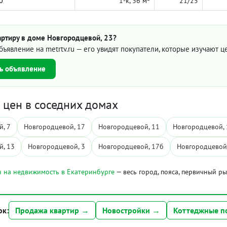
0
1-к, 36 м²
21/25
артиру в доме Новгородцевой, 23?
бъявление на metrtv.ru — его увидят покупатели, которые изучают 
ь объявление
цен в соседних домах
, 7
Новгородцевой, 17
Новгородцевой, 11
Новгородцевой, 
й, 13
Новгородцевой, 3
Новгородцевой, 17б
Новгородцевой
 на недвижимость в Екатеринбурге
— весь город, пояса, первичный р
ок:
Продажа квартир →
Новостройки →
Коттеджные п