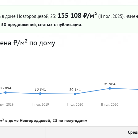
135 108 ₽/м²
 в доме Новгородцевой, 23:
(II пол. 2025)
, измен
—
30 предложений, снятых с публикации
.
ена ₽/м² по дому
91 904
83 094
80 841
80 141
 пол. 2019
II пол. 2019
I пол. 2020
II пол. 2020
I
м² в доме Новгородцевой, 23 по полугодиям
Сред