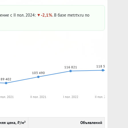
ение с II пол. 2024:
-2,1%
. В базе metrtv.ru по
118 548
116 821
103 490
89 402
 пол. 2021
II пол. 2021
I пол. 2022
II пол. 2022
няя цена, ₽/м²
Объявлений