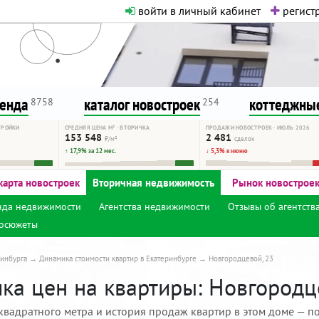
войти в личный кабинет
регистр
о нормальная. Никакого шок-конте
сурсу, как он помогает вам. Удач
ренда
каталог новостроек
коттеджные
8758
254
ТРОЙКИ
СРЕДНЯЯ ЦЕНА М² · ВТОРИЧКА
ПРОДАЖИ НОВОСТРОЕК · ИЮЛЬ 2026
153 548
2 481
₽/м²
сделок
↑ 17,9% за 12 мес.
↓ 5,3% к июню
карта новостроек
Вторичная недвижимость
Рынок новострое
нда недвижимости
Агентства недвижимости
Отзывы об агентств
осюжеты
инбурга
Динамика стоимости квартир в Екатеринбурге
Новгородцевой, 23
ка цен на квартиры: Новгородце
квадратного метра и история продаж квартир в этом доме — по 