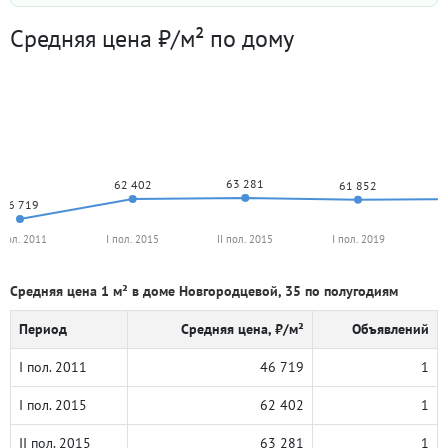
Средняя цена ₽/м² по дому
63 281
62 402
61 852
46 719
 пол. 2011
I пол. 2015
II пол. 2015
I пол. 2019
I
Средняя цена 1 м² в доме Новгородцевой, 35 по полугодиям
Период
Средняя цена, ₽/м²
Объявлений
I пол. 2011
46 719
1
I пол. 2015
62 402
1
II пол. 2015
63 281
1