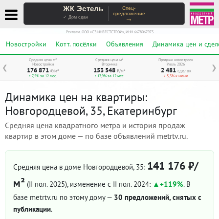
ЖК Эстель
Спец-
предложение
→
✓ Дом сдан
Реклама. ООО «СЗ ИНВЕСТСТРОЙ», ИНН 6678067973
Новостройки
Котт. посёлки
Объявления
Динамика цен и сдел
Средняя цена м²
Средняя цена м²
Продажи новостроек
Новостройки
Вторичка
Июль 2026
❮
❯
176 871
153 548
2 481
₽/м²
₽/м²
сделок
↑ 7,5% за 12 мес.
↑ 17,9% за 12 мес.
↓ 5,3% к июню
Динамика цен на квартиры:
Новгородцевой, 35, Екатеринбург
Средняя цена квадратного метра и история продаж
квартир в этом доме — по базе объявлений metrtv.ru.
141 176 ₽/
Средняя цена в доме Новгородцевой, 35:
м²
(II пол. 2025)
, изменение с II пол. 2024:
+119%
. В
базе metrtv.ru по этому дому —
30 предложений, снятых с
публикации
.