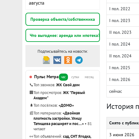
августа
I пол. 2022
Проверка объекта/собственника
I пол. 2023
II пол. 2023
Что выгоднее: аренда или ипотека?
I пол. 2024
Подписывайтесь на новости:
II пол. 2024
I пол. 2025
Пульс Метра
час
сутки
месяц
I пол. 2026
📞
Топ звонков:
ЖК Свой дом
сейчас
🏢
Топ просмотров:
ЖК "Первый
Академ"
История 
🌲
Топ посёлков:
«ДОМО»
📰
Топ материалов:
«Двойная
плотность застройки. Улицу
Снято с публи
Татищева расширят и пос…»
• 81
читают
3 июня 2026
👀
Топ объявлений:
сад, СНТ Ягодка,