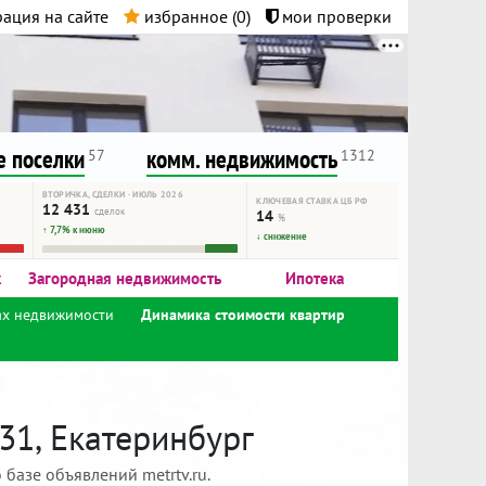
ация на сайте
избранное (
0
)
мои проверки
нта.
и!
 поселки
комм. недвижимость
57
1312
ВТОРИЧКА, СДЕЛКИ · ИЮЛЬ 2026
КЛЮЧЕВАЯ СТАВКА ЦБ РФ
12 431
сделок
14
%
↑ 7,7% к июню
↓ снижение
к
Загородная недвижимость
Ипотека
ах недвижимости
Динамика стоимости квартир
31, Екатеринбург
базе объявлений metrtv.ru.