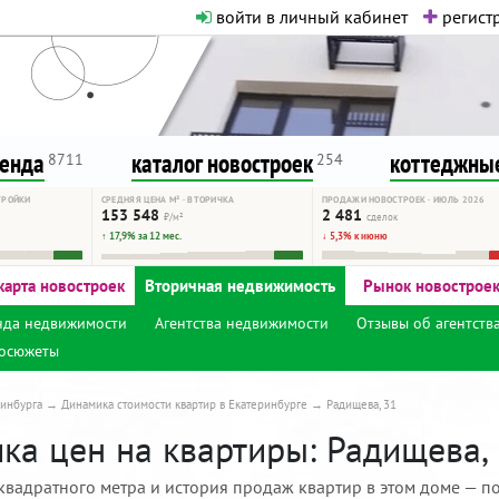
войти в личный кабинет
регистр
о нормальная. Никакого шок-конте
сурсу, как он помогает вам. Удач
ренда
каталог новостроек
коттеджные
8711
254
ТРОЙКИ
СРЕДНЯЯ ЦЕНА М² · ВТОРИЧКА
ПРОДАЖИ НОВОСТРОЕК · ИЮЛЬ 2026
153 548
2 481
₽/м²
сделок
↑ 17,9% за 12 мес.
↓ 5,3% к июню
карта новостроек
Вторичная недвижимость
Рынок новострое
нда недвижимости
Агентства недвижимости
Отзывы об агентств
осюжеты
инбурга
Динамика стоимости квартир в Екатеринбурге
Радищева, 31
ка цен на квартиры: Радищева, 
квадратного метра и история продаж квартир в этом доме — по 