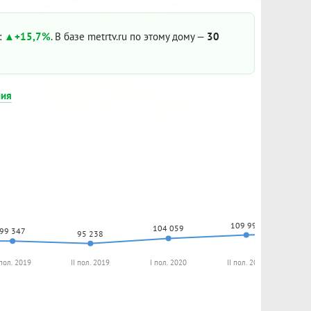
:
+15,7%
. В базе metrtv.ru по этому дому —
30
ния
109 994
104 059
99 347
95 238
 пол. 2019
II пол. 2019
I пол. 2020
II пол. 2020
I