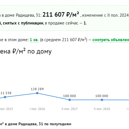
211 607 ₽/м²
 в доме Радищева, 31:
, изменение с II пол. 2024
, снятых с публикации
, в продаже сейчас —
1
.
же в этом доме:
1 кв.
(в среднем 211 607 ₽/м²) —
смотреть объявле
ена ₽/м² по дому
128 289
111 538
100 000
100 000
 пол. 2015
I пол. 2016
II пол. 2017
II пол. 2018
I
м² в доме Радищева, 31 по полугодиям