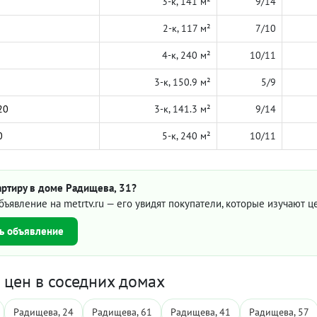
3-к, 141 м²
9/14
2-к, 117 м²
7/10
4-к, 240 м²
10/11
3-к, 150.9 м²
5/9
20
3-к, 141.3 м²
9/14
0
5-к, 240 м²
10/11
артиру в доме Радищева, 31?
бъявление на metrtv.ru — его увидят покупатели, которые изучают 
ь объявление
цен в соседних домах
Радищева, 24
Радищева, 61
Радищева, 41
Радищева, 57