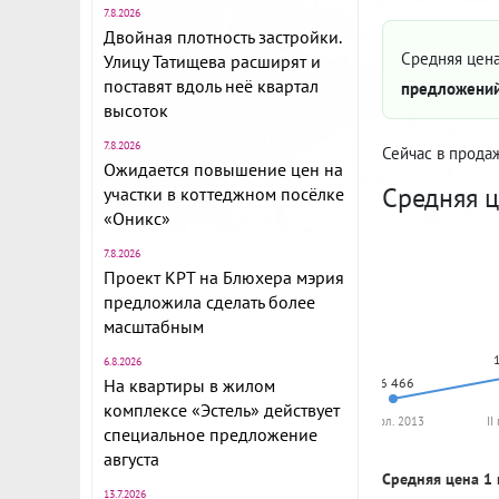
7.8.2026
Двойная плотность застройки.
Средняя цена
Улицу Татищева расширят и
поставят вдоль неё квартал
предложений
высоток
7.8.2026
Сейчас в прода
Ожидается повышение цен на
Средняя ц
участки в коттеджном посёлке
«Оникс»
7.8.2026
Проект КРТ на Блюхера мэрия
предложила сделать более
масштабным
6.8.2026
На квартиры в жилом
86 466
комплексе «Эстель» действует
II пол. 2013
II
специальное предложение
августа
Средняя цена 1 
13.7.2026