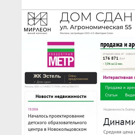
На Метре реклама - тольк
Помогайте независимому ре
продажа и а
СРЕДНЯЯ ЦЕНА М² · НОВОС
176 871
₽/м²
↑ 7,5% за 12 мес.
ЖК Эстель
Спец-
Интерактивная 
предложение
✓ Дом сдан
→
Продажа и аре
Реклама. ООО «СЗ ИНВЕСТСТРОЙ», ИНН 6678067973
Статьи
Виде
Новости недвижимости
7.8.2026
Недвижимость Екатер
Началось проектирование
Динами
детского образовательного
центра в Новокольцовском
Средняя цена 