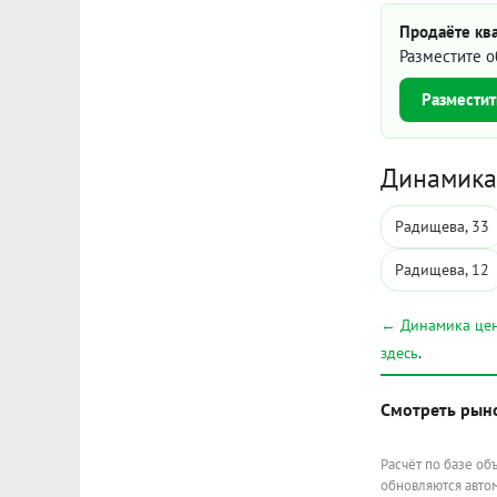
Продаёте кв
Разместите о
Разместит
Динамика 
Радищева, 33
Радищева, 12
← Динамика цен
здесь
.
Смотреть рын
Расчёт по базе об
обновляются автом