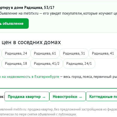
артиру в доме Радищева, 53/1?
бъявление на metrtv.ru — его увидят покупатели, которые изучают 
ь объявление
цен в соседних домах
Радищева, 24
Радищева, 61
Радищева, 31
Радищева, 41
Радищева, 18
Радищева, 41/2
Радищева, 24/1
 на недвижимость в Екатеринбурге
— весь город, пояса, первичный р
ок:
Продажа квартир →
Новостройки →
Коттеджные п
ъявлений metrtv.ru: продажа квартир, без предложений застройщиков из фидов
атически по мере снятия объявлений с публикации.