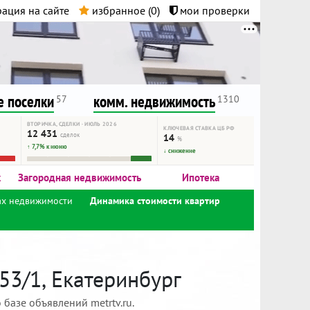
ация на сайте
избранное (
0
)
мои проверки
нта.
и!
 поселки
комм. недвижимость
57
1310
ВТОРИЧКА, СДЕЛКИ · ИЮЛЬ 2026
КЛЮЧЕВАЯ СТАВКА ЦБ РФ
12 431
сделок
14
%
↑ 7,7% к июню
↓ снижение
к
Загородная недвижимость
Ипотека
ах недвижимости
Динамика стоимости квартир
53/1, Екатеринбург
базе объявлений metrtv.ru.