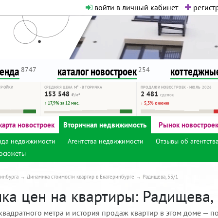
войти в личный кабинет
регистр
о нормальная. Никакого шок-конте
сурсу, как он помогает вам. Удач
ренда
каталог новостроек
коттеджные
8747
254
ТРОЙКИ
СРЕДНЯЯ ЦЕНА М² · ВТОРИЧКА
ПРОДАЖИ НОВОСТРОЕК · ИЮЛЬ 2026
153 548
2 481
₽/м²
сделок
↑ 17,9% за 12 мес.
↓ 5,3% к июню
карта новостроек
Вторичная недвижимость
Рынок новострое
нда недвижимости
Агентства недвижимости
Отзывы об агентств
осюжеты
инбурга
Динамика стоимости квартир в Екатеринбурге
Радищева, 53/1
ка цен на квартиры: Радищева, 
квадратного метра и история продаж квартир в этом доме — по 