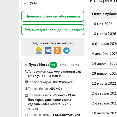
августа
Снято с публи
Проверка объекта/собственника
16 мая 2026
Что выгоднее: аренда или ипотека?
18 марта 2026
Подписывайтесь на новости:
6 февраля 202
4 декабря 202
14 апреля 202
Пульс Метра
час
сутки
месяц
📞
Топ звонков:
сад, коллективный сад
28 января 202
№ 37, уч. 53 — 4 млн ₽
🏢
Топ просмотров:
ЖК Футурист
12 марта 2022
🌲
Топ посёлков:
«ДОМО»
2 февраля 202
📰
Топ материалов:
«Проект КРТ на
Блюхера мэрия предложила
2 февраля 202
сделать более масшт…»
• 13
читают
10 августа 202
👀
Топ объявлений:
сад, с. Балтым, СНТ