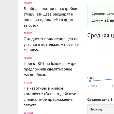
7.8.2026
Двойная плотность застройки.
Средняя цена
Улицу Татищева расширят и
поставят вдоль неё квартал
дому —
21 пр
высоток
Средняя ц
7.8.2026
Ожидается повышение цен на
участки в коттеджном посёлке
«Оникс»
7.8.2026
Проект КРТ на Блюхера мэрия
предложила сделать более
масштабным
74 257
6.8.2026
II пол. 2013
I
На квартиры в жилом
комплексе «Эстель» действует
специальное предложение
Средняя цена 1 
августа
Период
13.7.2026