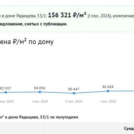
156 321 ₽/м²
 в доме Радищева, 53/1:
(I пол. 2026)
, изменение
едложение, снятых с публикации
.
ена ₽/м² по дому
86 668
84 056
82 927
80 447
 пол. 2015
I пол. 2019
II пол. 2019
I пол. 2020
м² в доме Радищева, 53/1 по полугодиям
Сред