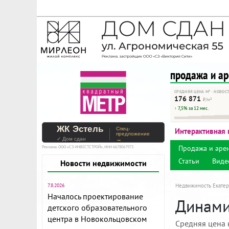
На Метре реклама - тольк
Помогайте независимому ре
продажа и а
СРЕДНЯЯ ЦЕНА М² · НОВОС
176 871
₽/м²
↑ 7,5% за 12 мес.
ЖК Эстель
Спец-
Интерактивная 
предложение
✓ Дом сдан
→
Продажа и аре
Реклама. ООО «СЗ ИНВЕСТСТРОЙ», ИНН 6678067973
Статьи
Виде
Новости недвижимости
7.8.2026
Недвижимость Екатер
Началось проектирование
Динами
детского образовательного
центра в Новокольцовском
Средняя цена 