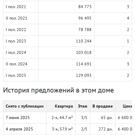
I пол. 2021
84 773
3
II пол. 2021
96 495
4
I пол. 2022
78 788
2
I пол. 2023
110 244
1
I пол. 2024
103 018
2
II пол. 2024
114 691
3
I пол. 2025
129 093
2
История предложений в этом доме
Снято с публикации
Квартира
Этаж
В продаже
Цена,
7 июня 2025
2-к, 44.7 м²
3/5
65 дн.
6 600 00
4 апреля 2025
3-к, 57.9 м²
2/5
272 дн.
6 400 00