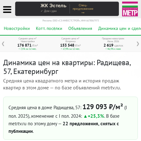
ЖК Эстель
Спец-
предложение
→
✓ Дом сдан
Реклама. ООО «СЗ ИНВЕСТСТРОЙ», ИНН 6678067973
Новостройки
Котт. посёлки
Объявления
Динамика цен и сдел
Средняя цена м²
Средняя цена м²
Продажи новостроек
Новостройки
Вторичка
Июнь 2026
❮
❯
176 871
153 548
2 619
₽/м²
₽/м²
сделок
↑ 7,5% за 12 мес.
↑ 17,9% за 12 мес.
↑ 46,9% к маю
Динамика цен на квартиры: Радищева,
57, Екатеринбург
Средняя цена квадратного метра и история продаж
квартир в этом доме — по базе объявлений metrtv.ru.
129 093 ₽/м²
Средняя цена в доме Радищева, 57:
(I
пол. 2025)
, изменение с I пол. 2024:
+25,3%
. В базе
metrtv.ru по этому дому —
22 предложения, снятых с
публикации
.