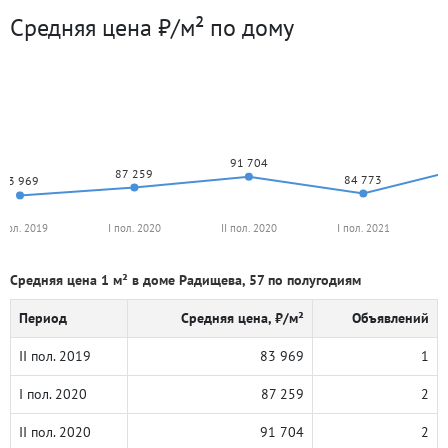
Средняя цена ₽/м² по дому
91 704
87 259
84 773
83 969
I пол. 2019
I пол. 2020
II пол. 2020
I пол. 2021
Средняя цена 1 м² в доме Радищева, 57 по полугодиям
Период
Средняя цена, ₽/м²
Объявлений
II пол. 2019
83 969
1
I пол. 2020
87 259
2
II пол. 2020
91 704
2