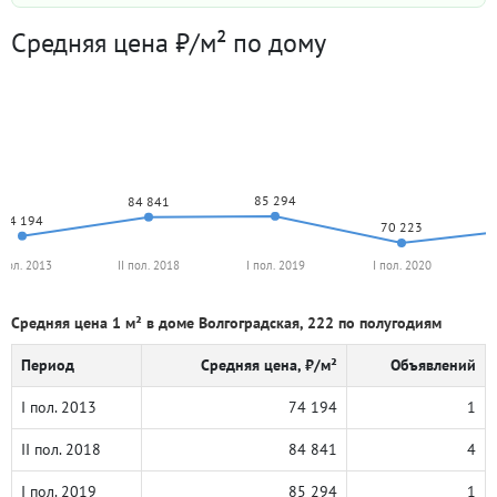
Средняя цена ₽/м² по дому
85 294
84 841
74 194
70 223
 пол. 2013
II пол. 2018
I пол. 2019
I пол. 2020
Средняя цена 1 м² в доме Волгоградская, 222 по полугодиям
Период
Средняя цена, ₽/м²
Объявлений
I пол. 2013
74 194
1
II пол. 2018
84 841
4
I пол. 2019
85 294
1