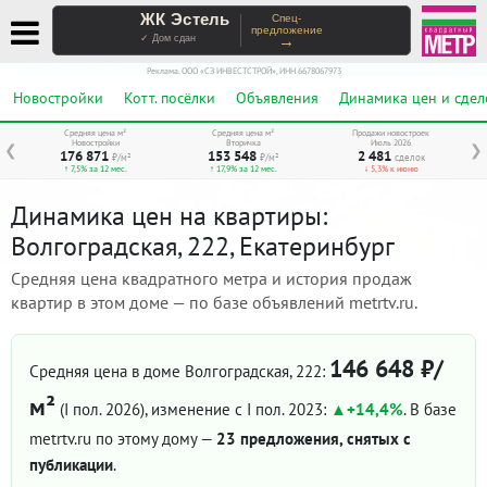
ЖК Эстель
Спец-
предложение
→
✓ Дом сдан
Реклама. ООО «СЗ ИНВЕСТСТРОЙ», ИНН 6678067973
Новостройки
Котт. посёлки
Объявления
Динамика цен и сдел
Средняя цена м²
Средняя цена м²
Продажи новостроек
Новостройки
Вторичка
Июль 2026
❮
❯
176 871
153 548
2 481
₽/м²
₽/м²
сделок
↑ 7,5% за 12 мес.
↑ 17,9% за 12 мес.
↓ 5,3% к июню
Динамика цен на квартиры:
Волгоградская, 222, Екатеринбург
Средняя цена квадратного метра и история продаж
квартир в этом доме — по базе объявлений metrtv.ru.
146 648 ₽/
Средняя цена в доме Волгоградская, 222:
м²
(I пол. 2026)
, изменение с I пол. 2023:
+14,4%
. В базе
metrtv.ru по этому дому —
23 предложения, снятых с
публикации
.