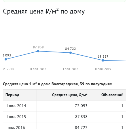
Средняя цена ₽/м² по дому
87 838
84 722
72 093
69 887
I пол. 2014
II пол. 2015
I пол. 2016
II пол. 2019
Средняя цена 1 м² в доме Волгоградская, 39 по полугодиям
Период
Средняя цена, ₽/м²
Объявлений
II пол. 2014
72 093
1
II пол. 2015
87 838
1
I пол. 2016
84 722
1