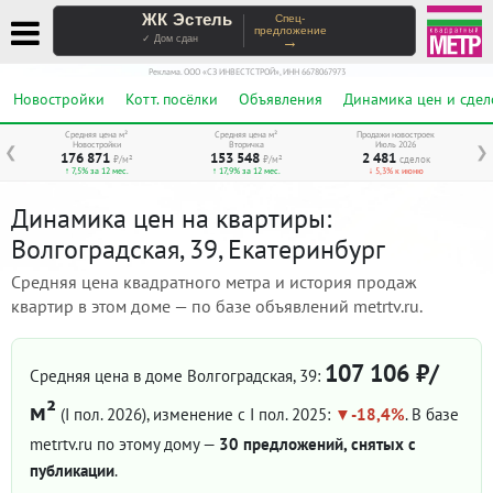
ЖК Эстель
Спец-
предложение
→
✓ Дом сдан
Реклама. ООО «СЗ ИНВЕСТСТРОЙ», ИНН 6678067973
Новостройки
Котт. посёлки
Объявления
Динамика цен и сдел
Средняя цена м²
Средняя цена м²
Продажи новостроек
Новостройки
Вторичка
Июль 2026
❮
❯
176 871
153 548
2 481
₽/м²
₽/м²
сделок
↑ 7,5% за 12 мес.
↑ 17,9% за 12 мес.
↓ 5,3% к июню
Динамика цен на квартиры:
Волгоградская, 39, Екатеринбург
Средняя цена квадратного метра и история продаж
квартир в этом доме — по базе объявлений metrtv.ru.
107 106 ₽/
Средняя цена в доме Волгоградская, 39:
м²
(I пол. 2026)
, изменение с I пол. 2025:
-18,4%
. В базе
metrtv.ru по этому дому —
30 предложений, снятых с
публикации
.