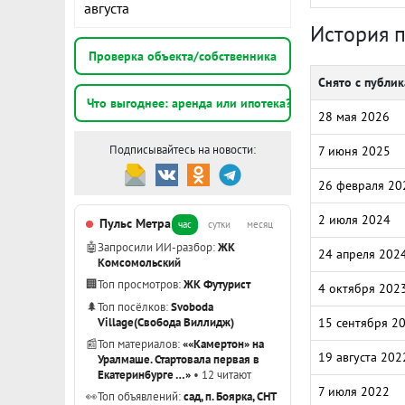
августа
История 
Проверка объекта/собственника
Снято с публи
Что выгоднее: аренда или ипотека?
28 мая 2026
Подписывайтесь на новости:
7 июня 2025
26 февраля 20
2 июля 2024
Пульс Метра
час
сутки
месяц
🤖
Запросили ИИ-разбор:
ЖК
24 апреля 202
Комсомольский
🏢
Топ просмотров:
ЖК Футурист
4 октября 202
🌲
Топ посёлков:
Svoboda
Village(Свобода Виллидж)
15 сентября 2
📰
Топ материалов:
««Камертон» на
19 августа 202
Уралмаше. Стартовала первая в
Екатеринбурге …»
• 12 читают
7 июля 2022
👀
Топ объявлений:
сад, п. Боярка, СНТ