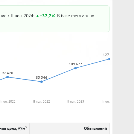
ние с II пол. 2024:
+32,2%
. В базе metrtv.ru по
127 358
109 677
92 420
83 346
I пол. 2022
II пол. 2022
II пол. 2023
I пол. 2024
няя цена, ₽/м²
Объявлений