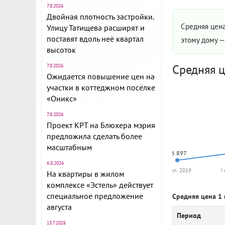
7.8.2026
Двойная плотность застройки.
Средняя цена
Улицу Татищева расширят и
поставят вдоль неё квартал
этому дому 
высоток
Средняя ц
7.8.2026
Ожидается повышение цен на
участки в коттеджном посёлке
«Оникс»
7.8.2026
Проект КРТ на Блюхера мэрия
предложила сделать более
масштабным
56 897
6.8.2026
II пол. 2019
I
На квартиры в жилом
комплексе «Эстель» действует
специальное предложение
Средняя цена 1 
августа
Период
13.7.2026