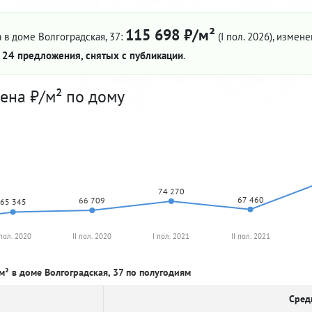
115 698 ₽/м²
 в доме Волгоградская, 37:
(I пол. 2026)
, измене
—
24 предложения, снятых с публикации
.
ена ₽/м² по дому
74 270
67 460
66 709
65 345
 пол. 2020
II пол. 2020
I пол. 2021
II пол. 2021
м² в доме Волгоградская, 37 по полугодиям
Сред