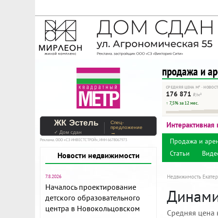
На Метре реклама - тольк
Помогайте независимому ре
продажа и а
СРЕДНЯЯ ЦЕНА М² · НОВОС
176 871
₽/м²
↑ 7,5% за 12 мес.
ЖК Эстель
Спец-
Интерактивная 
предложение
✓ Дом сдан
→
Продажа и аре
Реклама. ООО «СЗ ИНВЕСТСТРОЙ», ИНН 6678067973
Статьи
Виде
Новости недвижимости
7.8.2026
Недвижимость Екатер
Началось проектирование
Динамик
детского образовательного
центра в Новокольцовском
Средняя цена 