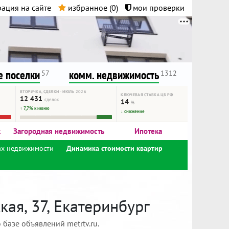
ация на сайте
избранное (
0
)
мои проверки
нта.
и!
 поселки
комм. недвижимость
57
1312
ВТОРИЧКА, СДЕЛКИ · ИЮЛЬ 2026
КЛЮЧЕВАЯ СТАВКА ЦБ РФ
12 431
сделок
14
%
↑ 7,7% к июню
↓ снижение
к
Загородная недвижимость
Ипотека
ах недвижимости
Динамика стоимости квартир
ая, 37, Екатеринбург
базе объявлений metrtv.ru.