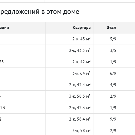
предложений в этом доме
кации
Квартира
Этаж
2-к, 43 м²
5/9
2-к, 43.5 м²
3/5
25
2-к, 42 м²
1/9
3-к, 64 м²
6/9
4
2-к, 42.4 м²
4/9
3
3-к, 58.3 м²
2/9
023
2-к, 42.3 м²
1/9
2
2-к, 58.4 м²
9/9
3-к, 58 м²
2/9