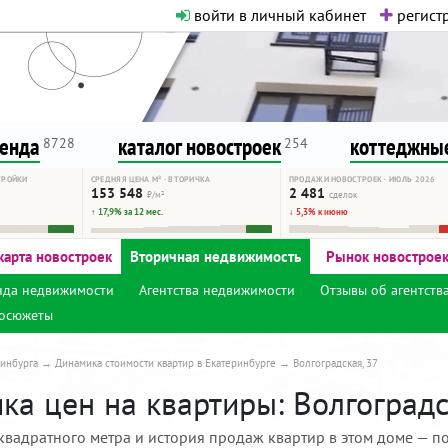
войти в личный кабинет
регистр
о нормальная. Никакого шок-конте
сурсу, как он помогает вам. Удач
ренда
каталог новостроек
коттеджные
8728
254
ТРОЙКИ
СРЕДНЯЯ ЦЕНА М² · ВТОРИЧКА
ПРОДАЖИ НОВОСТРОЕК · ИЮЛЬ 2026
153 548
2 481
₽/м²
сделок
↑ 17,9% за 12 мес.
↓ 5,3% к июню
карта новостроек
Вторичная недвижимость
Рынок новострое
нда недвижимости
Агентства недвижимости
Отзывы об агентств
осюжеты
инбурга
Динамика стоимости квартир в Екатеринбурге
Волгоградская, 37
а цен на квартиры: Волгоградск
квадратного метра и история продаж квартир в этом доме — по 