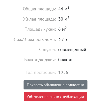
2
Общая площадь:
44 м
2
Жилая площадь:
30 м
2
Площадь кухни:
6 м
Этаж/Этажность дома:
3 / 3
Санузел:
совмещенный
Балкон/лоджия:
балкон
Год постройки:
1956
Материал стен:
кирпич
Показать объявление полностью
Состояние:
удовлетворительное
Объявление снято с публикации
1 790 000
₽
Цена: