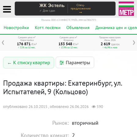
ЖК Эстель
Спец-
предложение
→
✓ Дом сдан
Реклама. ООО «СЗ ИНВЕСТСТРОЙ», ИНН 6678067973
Новостройки
Котт. посёлки
Объявления
Динамика цен и сдел
Средняя цена м²
Средняя цена м²
Продажи новостроек
Новостройки
Вторичка
Июнь 2026
❮
❯
176 871
153 548
2 619
₽/м²
₽/м²
сделок
↑ 7,5% за 12 мес.
↑ 17,9% за 12 мес.
↑ 46,9% к маю
Параметры
← К списку квартир
Продажа квартиры: Екатеринбург, ул.
Испытателей, 9 (Кольцово)
опубликовано 26.10.2015 , обновлено 26.06.2026
590
Рынок:
вторичный
Количество комнат:
2