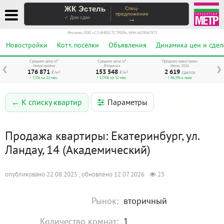
ЖК Эстель
Спец-
предложение
→
✓ Дом сдан
Реклама. ООО «СЗ ИНВЕСТСТРОЙ», ИНН 6678067973
Новостройки
Котт. посёлки
Объявления
Динамика цен и сдел
Средняя цена м²
Средняя цена м²
Продажи новостроек
Новостройки
Вторичка
Июнь 2026
❮
❯
176 871
153 548
2 619
₽/м²
₽/м²
сделок
↑ 7,5% за 12 мес.
↑ 17,9% за 12 мес.
↑ 46,9% к маю
Параметры
← К списку квартир
Продажа квартиры: Екатеринбург, ул.
Ландау, 14 (Академический)
опубликовано 22.08.2025 , обновлено 12.07.2026
23
Рынок:
вторичный
Количество комнат:
1