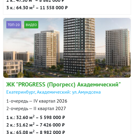
2
3 к.: 64.30 м
– 11 558 000 ₽
ТОП-20
ВИДЕО
ЖК "PROGRESS (Прогресс) Академический"
Екатеринбург, Академический: ул. Амундсена
1-очередь — IV квартал
2026
2-очередь — II квартал
2027
2
1 к.: 32.60 м
– 5 598 000 ₽
2
2 к.: 51.62 м
– 7 426 000 ₽
2
3 к.: 65.08 м
– 8 982 000 ₽