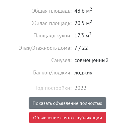
2
Общая площадь:
48.6 м
2
Жилая площадь:
20.5 м
2
Площадь кухни:
17.3 м
Этаж/Этажность дома:
7 / 22
Санузел:
совмещенный
Балкон/лоджия:
лоджия
Год постройки:
2022
Высота потолков:
от 2,65 м
Показать объявление полностью
Состояние:
идеальное
Объявление снято с публикации
Мебель:
есть