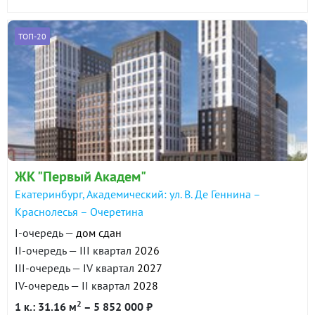
ТОП-20
ЖК "Первый Академ"
Екатеринбург, Академический: ул. В. Де Геннина –
Краснолесья – Очеретина
I-очередь —
дом сдан
II-очередь — III квартал
2026
III-очередь — IV квартал
2027
IV-очередь — II квартал
2028
2
1 к.: 31.16 м
– 5 852 000 ₽