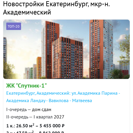
Новостройки Екатеринбург
,
мкр-н.
Академический
ТОП-20
ЖК "Спутник-1"
Екатеринбург, Академический: ул. Академика Парина -
Академика Ландау - Вавилова - Матвеева
I-очередь —
дом сдан
II-очередь — I квартал
2027
2
1 к.: 26.50 м
– 5 455 000 ₽
2
2 к.: 47.50 м
– 8 862 000 ₽