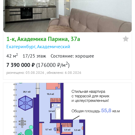
в продаже
102300 ₽/м²
ID объекта в нашей базе: 11633
Показать всю историю: 18 предложений →
1-к
, Академика Парина, 37а
Екатеринбург
,
Академический
2
42 м
17/25 этаж
Состояние: хорошее
2
7 390 000 ₽
(176000 ₽/м
)
размещено: 03.08.2026
, обновлено: 6.08.2026